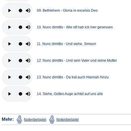
09. Bethlehem - Gloria in excelsis Deo
10. Nunc dimittis - Wie oft hab ich hier gesessen
11. Nunc dimittis - Und siehe, Simeon
12. Nunc dimittis - Und sein Vater und seine Mutter
13. Nunc dimittis - Da trat auch Hannah hinzu
14. Siehe, Gottes Auge achtet auf uns alle
(Öffnet
(Öffnet
Mehr:
Notenbeispiel
Notenbeispiel
in
in
einem
einem
neuen
neuen