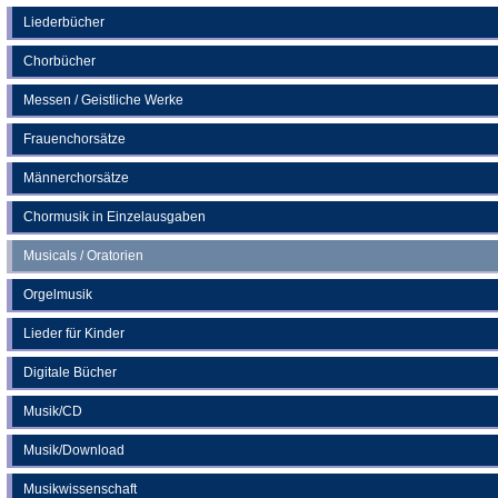
einem
neuen
Liederbücher
Tab)
Chorbücher
Messen / Geistliche Werke
Frauenchorsätze
Männerchorsätze
Chormusik in Einzelausgaben
Musicals / Oratorien
Orgelmusik
Lieder für Kinder
Digitale Bücher
Musik/CD
Musik/Download
Musikwissenschaft