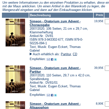
Tab)
Tab)
Um weitere Informationen zu den einzelnen Produkten zu erhalten, diese ei
mit der Maus anklicken. Um einen Artikel in den Warenkorb zu legen, die
Mengenzahl eingeben und dann auf den Einkaufswagen klicken.
Beschreibung
Preis
Simeon - Oratorium zum Advent -
19,95€
Chorausgabe
2007/2020, 106 Seiten, 21 cm x 29,7 cm,
Klammerheftung
Artikel-Nr.: DV81
ISBN 978-3-943302-677, ISMN 979-0-
50226-094-1
Text, Musik: Eugen Eckert, Thomas
Gabriel
Auch erhältlich als:
Partitur
,
CD
Empfehlen:
Simeon - Oratorium zum Advent -
39,95€
Partitur
2007/2020, 110 Seiten, 29,7 cm x 42,0 cm,
Spiralbindung
Artikel-Nr.: DV81/01
Text, Musik: Eugen Eckert, Thomas
Gabriel
Empfehlen:
Simeon - Oratorium zum Advent -
8,90€
Altsaxophon