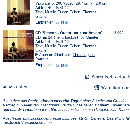
Violoncello, 2007/2020, 29,7 cm x 42,0 cm
Artikel-Nr.: DV81/12
Text, Musik: Eugen Eckert, Thomas
Gabriel
Empfehlen:
CD 'Simeon - Oratorium zum Advent'
18,00€
CD mit 14 Titeln, Laufzeit: 67 Minuten
Artikel-Nr.: DV81/13
Text, Musik: Eugen Eckert, Thomas
Gabriel
Auch erhältlich als:
Chorausgabe
,
Partitur
Empfehlen:
Sie haben das Recht,
binnen vierzehn Tagen
ohne Angabe von Gründen d
Vertrag zu widerrufen. Hier finden Sie die
Einzelheiten zu Ihrem Widerrufsre
(Öffnet
und das
Widerrufsformular
. Bitte beachten Sie unsere
Hinweise zum Daten
in
einem
Alle Preise sind Endkunden-Preise inkl. ges. MwSt. Bei einer Bestellung fal
neuen
(Öffnet
zusätzlich
Versandkosten
an.
Tab)
in