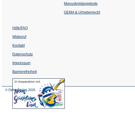
einem
Manuskriptangebote
neuen
Tab)
GEMA & Urheberrecht
Hilfe/FAQ
Widerruf
Kontakt
Datenschutz
Impressum
Barrierefreiheit
(Öffnet
in
einem
© Dehm Verlag
2026
neuen
Tab)