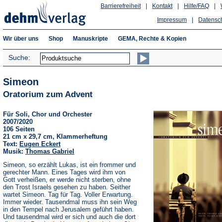
Barrierefreiheit
|
Kontakt
|
Hilfe/FAQ
|
Impressum
|
Datensc
Wir über uns
Shop
Manuskripte
GEMA, Rechte & Kopien
Suche:
Simeon
Oratorium zum Advent
Für Soli, Chor und Orchester
2007/2020
106 Seiten
21 cm x 29,7 cm, Klammerheftung
Text:
Eugen Eckert
Musik:
Thomas Gabriel
Simeon, so erzählt Lukas, ist ein frommer und
gerechter Mann. Eines Tages wird ihm von
Gott verheißen, er werde nicht sterben, ohne
den Trost Israels gesehen zu haben. Seither
wartet Simeon. Tag für Tag. Voller Erwartung.
Immer wieder. Tausendmal muss ihn sein Weg
in den Tempel nach Jerusalem geführt haben.
Und tausendmal wird er sich und auch die dort