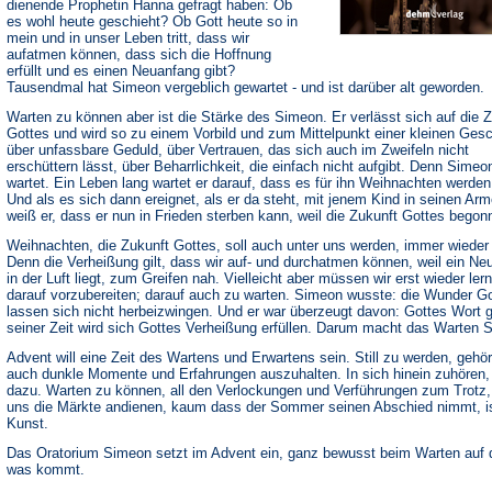
dienende Prophetin Hanna gefragt haben: Ob
es wohl heute geschieht? Ob Gott heute so in
mein und in unser Leben tritt, dass wir
aufatmen können, dass sich die Hoffnung
erfüllt und es einen Neuanfang gibt?
Tausendmal hat Simeon vergeblich gewartet - und ist darüber alt geworden.
Warten zu können aber ist die Stärke des Simeon. Er verlässt sich auf die 
Gottes und wird so zu einem Vorbild und zum Mittelpunkt einer kleinen Ges
über unfassbare Geduld, über Vertrauen, das sich auch im Zweifeln nicht
erschüttern lässt, über Beharrlichkeit, die einfach nicht aufgibt. Denn Simeo
wartet. Ein Leben lang wartet er darauf, dass es für ihn Weihnachten werden
Und als es sich dann ereignet, als er da steht, mit jenem Kind in seinen Arm
weiß er, dass er nun in Frieden sterben kann, weil die Zukunft Gottes begon
Weihnachten, die Zukunft Gottes, soll auch unter uns werden, immer wieder
Denn die Verheißung gilt, dass wir auf- und durchatmen können, weil ein Ne
in der Luft liegt, zum Greifen nah. Vielleicht aber müssen wir erst wieder ler
darauf vorzubereiten; darauf auch zu warten. Simeon wusste: die Wunder G
lassen sich nicht herbeizwingen. Und er war überzeugt davon: Gottes Wort gi
seiner Zeit wird sich Gottes Verheißung erfüllen. Darum macht das Warten S
Advent will eine Zeit des Wartens und Erwartens sein. Still zu werden, gehör
auch dunkle Momente und Erfahrungen auszuhalten. In sich hinein zuhören,
dazu. Warten zu können, all den Verlockungen und Verführungen zum Trotz,
uns die Märkte andienen, kaum dass der Sommer seinen Abschied nimmt, is
Kunst.
Das Oratorium Simeon setzt im Advent ein, ganz bewusst beim Warten auf 
was kommt.