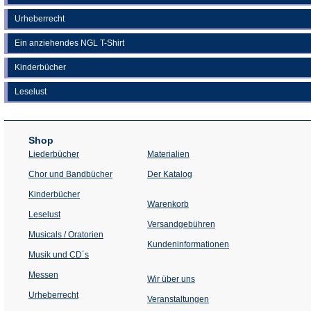
Urheberrecht
Ein anziehendes NGL T-Shirt
Kinderbücher
Leselust
Shop
Liederbücher
Materialien
(Öffnet
Chor und Bandbücher
Der Katalog
in
einem
Kinderbücher
neuen
Warenkorb
Tab)
Leselust
Versandgebühren
Musicals / Oratorien
Kundeninformationen
Musik und CD´s
Messen
Wir über uns
Urheberrecht
(Öffnet
Veranstaltungen
in