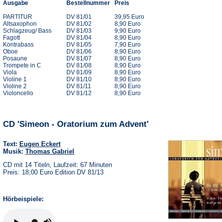
Ausgabe
Bestellnummer
Preis
PARTITUR
DV 81/01
39,95 Euro
Altsaxophon
DV 81/02
8,90 Euro
Schlagzeug/ Bass
DV 81/03
9,90 Euro
Fagott
DV 81/04
8,90 Euro
Kontrabass
DV 81/05
7,90 Euro
Oboe
DV 81/06
8,90 Euro
Posaune
DV 81/07
8,90 Euro
Trompete in C
DV 81/08
8,90 Euro
Viola
DV 81/09
8,90 Euro
Violine 1
DV 81/10
8,90 Euro
Violine 2
DV 81/11
8,90 Euro
Violoncello
DV 81/12
8,90 Euro
CD 'Simeon - Oratorium zum Advent'
Text:
Eugen Eckert
Musik:
Thomas Gabriel
CD mit 14 Titeln, Laufzeit: 67 Minuten
Preis: 18,00 Euro Edition DV 81/13
Hörbeispiele: