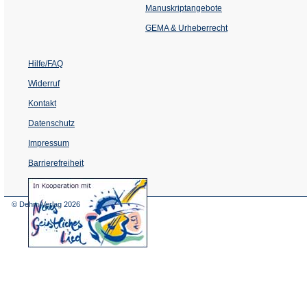
einem
Manuskriptangebote
neuen
Tab)
GEMA & Urheberrecht
Hilfe/FAQ
Widerruf
Kontakt
Datenschutz
Impressum
Barrierefreiheit
(Öffnet
in
einem
© Dehm Verlag
2026
neuen
Tab)