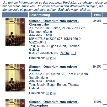
Tab)
Tab)
Um weitere Informationen zu den einzelnen Produkten zu erhalten, diese ei
mit der Maus anklicken. Um einen Artikel in den Warenkorb zu legen, die
Mengenzahl eingeben und dann auf den Einkaufswagen klicken.
Beschreibung
Preis
Simeon - Oratorium zum Advent -
19,95€
Chorausgabe
2007/2020, 106 Seiten, 21 cm x 29,7 cm,
Klammerheftung
Artikel-Nr.: DV81
ISBN 978-3-943302-677, ISMN 979-0-
50226-094-1
Text, Musik: Eugen Eckert, Thomas
Gabriel
Auch erhältlich als:
Partitur
,
CD
Empfehlen:
Simeon - Oratorium zum Advent -
39,95€
Partitur
2007/2020, 110 Seiten, 29,7 cm x 42,0 cm,
Spiralbindung
Artikel-Nr.: DV81/01
Text, Musik: Eugen Eckert, Thomas
Gabriel
Empfehlen:
Simeon - Oratorium zum Advent -
8,90€
Altsaxophon