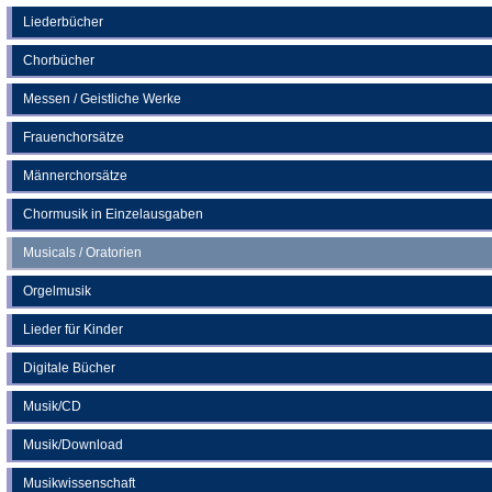
einem
neuen
Liederbücher
Tab)
Chorbücher
Messen / Geistliche Werke
Frauenchorsätze
Männerchorsätze
Chormusik in Einzelausgaben
Musicals / Oratorien
Orgelmusik
Lieder für Kinder
Digitale Bücher
Musik/CD
Musik/Download
Musikwissenschaft