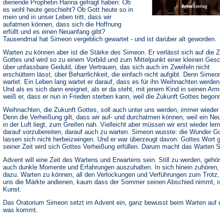
dienende Prophetin Hanna gefragt haben: Ob
es wohl heute geschieht? Ob Gott heute so in
mein und in unser Leben tritt, dass wir
aufatmen können, dass sich die Hoffnung
erfüllt und es einen Neuanfang gibt?
Tausendmal hat Simeon vergeblich gewartet - und ist darüber alt geworden.
Warten zu können aber ist die Stärke des Simeon. Er verlässt sich auf die 
Gottes und wird so zu einem Vorbild und zum Mittelpunkt einer kleinen Ges
über unfassbare Geduld, über Vertrauen, das sich auch im Zweifeln nicht
erschüttern lässt, über Beharrlichkeit, die einfach nicht aufgibt. Denn Simeo
wartet. Ein Leben lang wartet er darauf, dass es für ihn Weihnachten werden
Und als es sich dann ereignet, als er da steht, mit jenem Kind in seinen Arm
weiß er, dass er nun in Frieden sterben kann, weil die Zukunft Gottes begon
Weihnachten, die Zukunft Gottes, soll auch unter uns werden, immer wieder
Denn die Verheißung gilt, dass wir auf- und durchatmen können, weil ein Ne
in der Luft liegt, zum Greifen nah. Vielleicht aber müssen wir erst wieder ler
darauf vorzubereiten; darauf auch zu warten. Simeon wusste: die Wunder G
lassen sich nicht herbeizwingen. Und er war überzeugt davon: Gottes Wort gi
seiner Zeit wird sich Gottes Verheißung erfüllen. Darum macht das Warten S
Advent will eine Zeit des Wartens und Erwartens sein. Still zu werden, gehör
auch dunkle Momente und Erfahrungen auszuhalten. In sich hinein zuhören,
dazu. Warten zu können, all den Verlockungen und Verführungen zum Trotz,
uns die Märkte andienen, kaum dass der Sommer seinen Abschied nimmt, is
Kunst.
Das Oratorium Simeon setzt im Advent ein, ganz bewusst beim Warten auf 
was kommt.