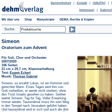
Barrierefreiheit
|
Kontakt
|
Hilfe/FAQ
|
Impressum
|
Datensc
Wir über uns
Shop
Manuskripte
GEMA, Rechte & Kopien
Suche:
Simeon
Oratorium zum Advent
Für Soli, Chor und Orchester
2007/2020
106 Seiten
21 cm x 29,7 cm, Klammerheftung
Text:
Eugen Eckert
Musik:
Thomas Gabriel
Simeon, so erzählt Lukas, ist ein frommer und
gerechter Mann. Eines Tages wird ihm von
Gott verheißen, er werde nicht sterben, ohne
den Trost Israels gesehen zu haben. Seither
wartet Simeon. Tag für Tag. Voller Erwartung.
Immer wieder. Tausendmal muss ihn sein Weg
in den Tempel nach Jerusalem geführt haben.
Und tausendmal wird er sich und auch die dort