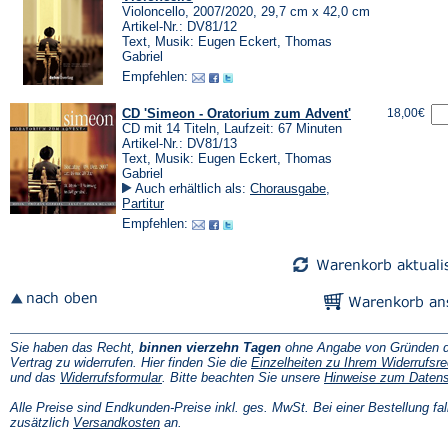
Violoncello, 2007/2020, 29,7 cm x 42,0 cm
Artikel-Nr.: DV81/12
Text, Musik: Eugen Eckert, Thomas
Gabriel
Empfehlen:
CD 'Simeon - Oratorium zum Advent'
18,00€
CD mit 14 Titeln, Laufzeit: 67 Minuten
Artikel-Nr.: DV81/13
Text, Musik: Eugen Eckert, Thomas
Gabriel
Auch erhältlich als:
Chorausgabe
,
Partitur
Empfehlen:
Sie haben das Recht,
binnen vierzehn Tagen
ohne Angabe von Gründen d
Vertrag zu widerrufen. Hier finden Sie die
Einzelheiten zu Ihrem Widerrufsre
(Öffnet
und das
Widerrufsformular
. Bitte beachten Sie unsere
Hinweise zum Daten
in
einem
Alle Preise sind Endkunden-Preise inkl. ges. MwSt. Bei einer Bestellung fal
neuen
(Öffnet
zusätzlich
Versandkosten
an.
Tab)
in