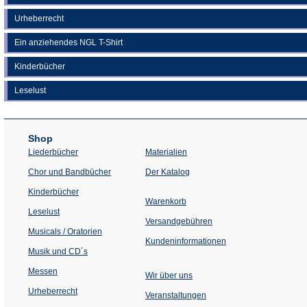
Urheberrecht
Ein anziehendes NGL T-Shirt
Kinderbücher
Leselust
Shop
Liederbücher
Materialien
(Öffnet
Chor und Bandbücher
Der Katalog
in
einem
Kinderbücher
neuen
Warenkorb
Tab)
Leselust
Versandgebühren
Musicals / Oratorien
Kundeninformationen
Musik und CD´s
Messen
Wir über uns
Urheberrecht
(Öffnet
Veranstaltungen
in