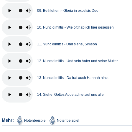
09. Bethlehem - Gloria in excelsis Deo
10. Nunc dimittis - Wie oft hab ich hier gesessen
11. Nunc dimittis - Und siehe, Simeon
12. Nunc dimittis - Und sein Vater und seine Mutter
13. Nunc dimittis - Da trat auch Hannah hinzu
14. Siehe, Gottes Auge achtet auf uns alle
(Öffnet
(Öffnet
Mehr:
Notenbeispiel
Notenbeispiel
in
in
einem
einem
neuen
neuen