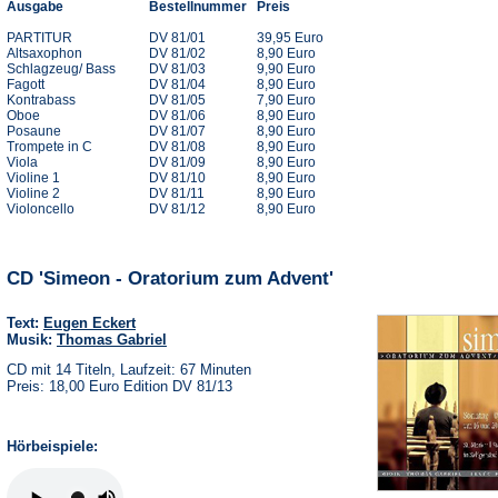
Ausgabe
Bestellnummer
Preis
PARTITUR
DV 81/01
39,95 Euro
Altsaxophon
DV 81/02
8,90 Euro
Schlagzeug/ Bass
DV 81/03
9,90 Euro
Fagott
DV 81/04
8,90 Euro
Kontrabass
DV 81/05
7,90 Euro
Oboe
DV 81/06
8,90 Euro
Posaune
DV 81/07
8,90 Euro
Trompete in C
DV 81/08
8,90 Euro
Viola
DV 81/09
8,90 Euro
Violine 1
DV 81/10
8,90 Euro
Violine 2
DV 81/11
8,90 Euro
Violoncello
DV 81/12
8,90 Euro
CD 'Simeon - Oratorium zum Advent'
Text:
Eugen Eckert
Musik:
Thomas Gabriel
CD mit 14 Titeln, Laufzeit: 67 Minuten
Preis: 18,00 Euro Edition DV 81/13
Hörbeispiele: