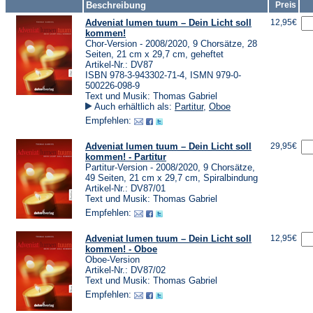
Beschreibung
Preis
Adveniat lumen tuum – Dein Licht soll
12,95€
kommen!
Chor-Version - 2008/2020, 9 Chorsätze, 28
Seiten, 21 cm x 29,7 cm, geheftet
Artikel-Nr.: DV87
ISBN 978-3-943302-71-4, ISMN 979-0-
500226-098-9
Text und Musik: Thomas Gabriel
Auch erhältlich als:
Partitur
,
Oboe
Empfehlen:
Adveniat lumen tuum – Dein Licht soll
29,95€
kommen! - Partitur
Partitur-Version - 2008/2020, 9 Chorsätze,
49 Seiten, 21 cm x 29,7 cm, Spiralbindung
Artikel-Nr.: DV87/01
Text und Musik: Thomas Gabriel
Empfehlen:
Adveniat lumen tuum – Dein Licht soll
12,95€
kommen! - Oboe
Oboe-Version
Artikel-Nr.: DV87/02
Text und Musik: Thomas Gabriel
Empfehlen: