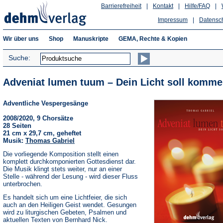
Barrierefreiheit
|
Kontakt
|
Hilfe/FAQ
|
Impressum
|
Datensc
Wir über uns
Shop
Manuskripte
GEMA, Rechte & Kopien
Suche:
Adveniat lumen tuum – Dein Licht soll komme
Adventliche Vespergesänge
2008/2020, 9 Chorsätze
28 Seiten
21 cm x 29,7 cm, geheftet
Musik:
Thomas Gabriel
Die vorliegende Komposition stellt einen
komplett durchkomponierten Gottesdienst dar.
Die Musik klingt stets weiter, nur an einer
Stelle - während der Lesung - wird dieser Fluss
unterbrochen.
Es handelt sich um eine Lichtfeier, die sich
auch an den Heiligen Geist wendet. Gesungen
wird zu liturgischen Gebeten, Psalmen und
aktuellen Texten von Bernhard Nick.