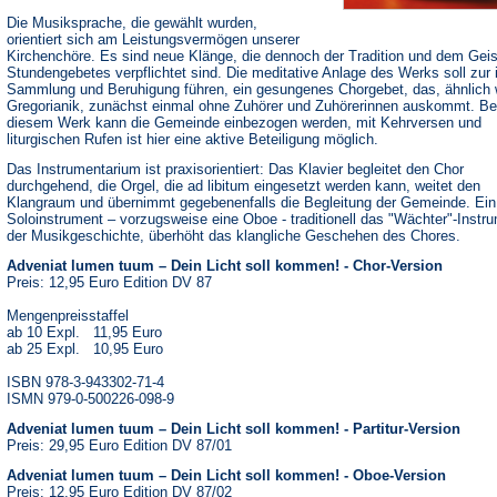
Die Musiksprache, die gewählt wurden,
orientiert sich am Leistungsvermögen unserer
Kirchenchöre. Es sind neue Klänge, die dennoch der Tradition und dem Geis
Stundengebetes verpflichtet sind. Die meditative Anlage des Werks soll zur 
Sammlung und Beruhigung führen, ein gesungenes Chorgebet, das, ähnlich 
Gregorianik, zunächst einmal ohne Zuhörer und Zuhörerinnen auskommt. Be
diesem Werk kann die Gemeinde einbezogen werden, mit Kehrversen und
liturgischen Rufen ist hier eine aktive Beteiligung möglich.
Das Instrumentarium ist praxisorientiert: Das Klavier begleitet den Chor
durchgehend, die Orgel, die ad libitum eingesetzt werden kann, weitet den
Klangraum und übernimmt gegebenenfalls die Begleitung der Gemeinde. Ein
Soloinstrument – vorzugsweise eine Oboe - traditionell das "Wächter"-Instru
der Musikgeschichte, überhöht das klangliche Geschehen des Chores.
Adveniat lumen tuum – Dein Licht soll kommen! - Chor-Version
Preis: 12,95 Euro Edition DV 87
Mengenpreisstaffel
ab 10 Expl. 11,95 Euro
ab 25 Expl. 10,95 Euro
ISBN 978-3-943302-71-4
ISMN 979-0-500226-098-9
Adveniat lumen tuum – Dein Licht soll kommen! - Partitur-Version
Preis: 29,95 Euro Edition DV 87/01
Adveniat lumen tuum – Dein Licht soll kommen! - Oboe-Version
Preis: 12,95 Euro Edition DV 87/02