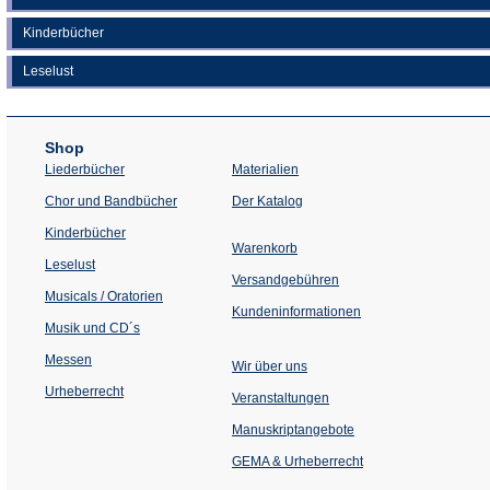
Kinderbücher
Leselust
Shop
Liederbücher
Materialien
(Öffnet
Chor und Bandbücher
Der Katalog
in
einem
Kinderbücher
neuen
Warenkorb
Tab)
Leselust
Versandgebühren
Musicals / Oratorien
Kundeninformationen
Musik und CD´s
Messen
Wir über uns
Urheberrecht
(Öffnet
Veranstaltungen
in
einem
Manuskriptangebote
neuen
Tab)
GEMA & Urheberrecht