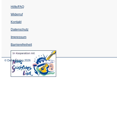
Hilfe/FAQ
Widerruf
Kontakt
Datenschutz
Impressum
Barrierefreiheit
(Öffnet
in
einem
© Dehm Verlag
2026
neuen
Tab)