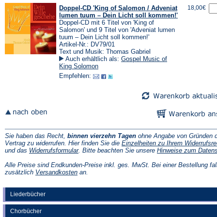
Doppel-CD 'King of Salomon / Adveniat
18,00€
lumen tuum – Dein Licht soll kommen!'
Doppel-CD mit 6 Titel von 'King of
Salomon' und 9 Titel von 'Adveniat lumen
tuum – Dein Licht soll kommen!'
Artikel-Nr.: DV79/01
Text und Musik: Thomas Gabriel
Auch erhältlich als:
Gospel Music of
King Solomon
Empfehlen:
Sie haben das Recht,
binnen vierzehn Tagen
ohne Angabe von Gründen d
Vertrag zu widerrufen. Hier finden Sie die
Einzelheiten zu Ihrem Widerrufsre
(Öffnet
und das
Widerrufsformular
. Bitte beachten Sie unsere
Hinweise zum Daten
in
einem
Alle Preise sind Endkunden-Preise inkl. ges. MwSt. Bei einer Bestellung fal
neuen
(Öffnet
zusätzlich
Versandkosten
an.
Tab)
in
einem
neuen
Liederbücher
Tab)
Chorbücher