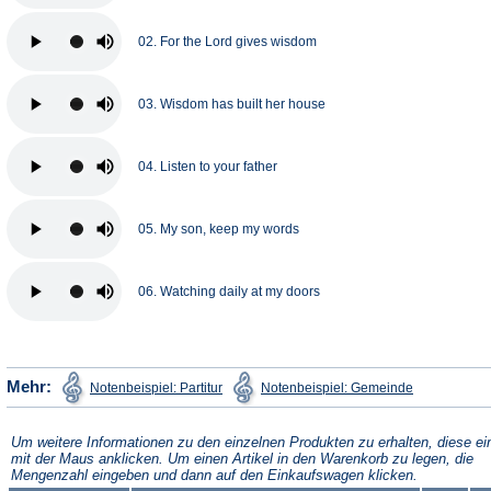
02. For the Lord gives wisdom
03. Wisdom has built her house
04. Listen to your father
05. My son, keep my words
06. Watching daily at my doors
(Öffnet
(Öffnet
Mehr:
Notenbeispiel: Partitur
Notenbeispiel: Gemeinde
in
in
einem
einem
neuen
neuen
Tab)
Tab)
Um weitere Informationen zu den einzelnen Produkten zu erhalten, diese ei
mit der Maus anklicken. Um einen Artikel in den Warenkorb zu legen, die
Mengenzahl eingeben und dann auf den Einkaufswagen klicken.