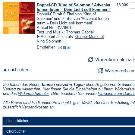
Doppel-CD 'King of Salomon / Adveniat
18,00€
lumen tuum – Dein Licht soll kommen!'
Doppel-CD mit 6 Titel von 'King of
Salomon' und 9 Titel von 'Adveniat lumen
tuum – Dein Licht soll kommen!'
Artikel-Nr.: DV79/01
Text und Musik: Thomas Gabriel
Auch erhältlich als:
Gospel Music of
King Solomon
Empfehlen:
Sie haben das Recht,
binnen vierzehn Tagen
ohne Angabe von Gründen d
Vertrag zu widerrufen. Hier finden Sie die
Einzelheiten zu Ihrem Widerrufsre
(Öffnet
und das
Widerrufsformular
. Bitte beachten Sie unsere
Hinweise zum Daten
in
einem
Alle Preise sind Endkunden-Preise inkl. ges. MwSt. Bei einer Bestellung fal
neuen
(Öffnet
zusätzlich
Versandkosten
an.
Tab)
in
einem
neuen
Liederbücher
Tab)
Chorbücher