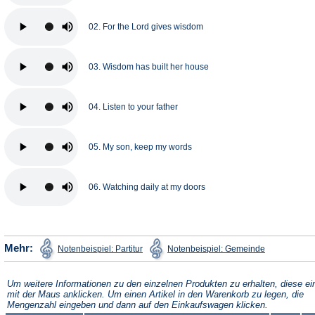
02. For the Lord gives wisdom
03. Wisdom has built her house
04. Listen to your father
05. My son, keep my words
06. Watching daily at my doors
(Öffnet
(Öffnet
Mehr:
Notenbeispiel: Partitur
Notenbeispiel: Gemeinde
in
in
einem
einem
neuen
neuen
Tab)
Tab)
Um weitere Informationen zu den einzelnen Produkten zu erhalten, diese ei
mit der Maus anklicken. Um einen Artikel in den Warenkorb zu legen, die
Mengenzahl eingeben und dann auf den Einkaufswagen klicken.