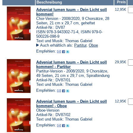
Beschreibung
Preis
Adveniat lumen tuum – Dein Licht soll
12,95€
kommen!
Chor-Version - 2008/2020, 9 Chorsätze, 28
Seiten, 21 cm x 29,7 cm, geheftet
Artikel-Nr.: DV87
ISBN 978-3-943302-71-4, ISMN 979-0-
500226-098-9
Text und Musik: Thomas Gabriel
Auch erhältlich als:
Partitur
,
Oboe
Empfehlen:
Adveniat lumen tuum – Dein Licht soll
29,95€
kommen! - Partitur
Partitur-Version - 2008/2020, 9 Chorsätze,
49 Seiten, 21 cm x 29,7 cm, Spiralbindung
Artikel-Nr.: DV87/01
Text und Musik: Thomas Gabriel
Empfehlen:
Adveniat lumen tuum – Dein Licht soll
12,95€
kommen! - Oboe
Oboe-Version
Artikel-Nr.: DV87/02
Text und Musik: Thomas Gabriel
Empfehlen: