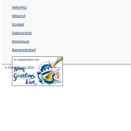
Hilfe/FAQ
Widerruf
Kontakt
Datenschutz
Impressum
Barrierefreiheit
(Öffnet
in
einem
© Dehm Verlag
2026
neuen
Tab)