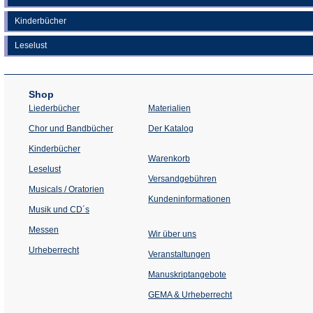
Kinderbücher
Leselust
Shop
Liederbücher
Materialien
(Öffnet
Chor und Bandbücher
Der Katalog
in
einem
Kinderbücher
neuen
Warenkorb
Tab)
Leselust
Versandgebühren
Musicals / Oratorien
Kundeninformationen
Musik und CD´s
Messen
Wir über uns
Urheberrecht
(Öffnet
Veranstaltungen
in
einem
Manuskriptangebote
neuen
Tab)
GEMA & Urheberrecht