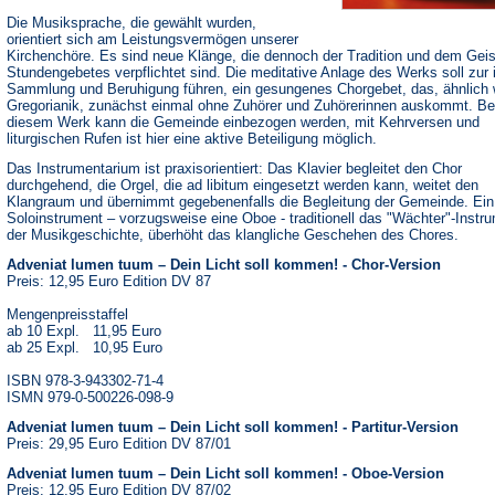
Die Musiksprache, die gewählt wurden,
orientiert sich am Leistungsvermögen unserer
Kirchenchöre. Es sind neue Klänge, die dennoch der Tradition und dem Geis
Stundengebetes verpflichtet sind. Die meditative Anlage des Werks soll zur 
Sammlung und Beruhigung führen, ein gesungenes Chorgebet, das, ähnlich 
Gregorianik, zunächst einmal ohne Zuhörer und Zuhörerinnen auskommt. Be
diesem Werk kann die Gemeinde einbezogen werden, mit Kehrversen und
liturgischen Rufen ist hier eine aktive Beteiligung möglich.
Das Instrumentarium ist praxisorientiert: Das Klavier begleitet den Chor
durchgehend, die Orgel, die ad libitum eingesetzt werden kann, weitet den
Klangraum und übernimmt gegebenenfalls die Begleitung der Gemeinde. Ein
Soloinstrument – vorzugsweise eine Oboe - traditionell das "Wächter"-Instru
der Musikgeschichte, überhöht das klangliche Geschehen des Chores.
Adveniat lumen tuum – Dein Licht soll kommen! - Chor-Version
Preis: 12,95 Euro Edition DV 87
Mengenpreisstaffel
ab 10 Expl. 11,95 Euro
ab 25 Expl. 10,95 Euro
ISBN 978-3-943302-71-4
ISMN 979-0-500226-098-9
Adveniat lumen tuum – Dein Licht soll kommen! - Partitur-Version
Preis: 29,95 Euro Edition DV 87/01
Adveniat lumen tuum – Dein Licht soll kommen! - Oboe-Version
Preis: 12,95 Euro Edition DV 87/02