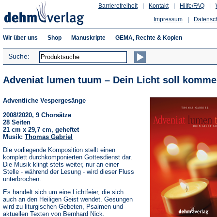
Barrierefreiheit
|
Kontakt
|
Hilfe/FAQ
|
Impressum
|
Datensc
Wir über uns
Shop
Manuskripte
GEMA, Rechte & Kopien
Suche:
Adveniat lumen tuum – Dein Licht soll komme
Adventliche Vespergesänge
2008/2020, 9 Chorsätze
28 Seiten
21 cm x 29,7 cm, geheftet
Musik:
Thomas Gabriel
Die vorliegende Komposition stellt einen
komplett durchkomponierten Gottesdienst dar.
Die Musik klingt stets weiter, nur an einer
Stelle - während der Lesung - wird dieser Fluss
unterbrochen.
Es handelt sich um eine Lichtfeier, die sich
auch an den Heiligen Geist wendet. Gesungen
wird zu liturgischen Gebeten, Psalmen und
aktuellen Texten von Bernhard Nick.