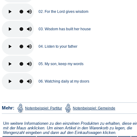
02. For the Lord gives wisdom
03. Wisdom has built her house
04. Listen to your father
05. My son, keep my words
06. Watching daily at my doors
(Öffnet
(Öffnet
Mehr:
Notenbeispiel: Partitur
Notenbeispiel: Gemeinde
in
in
einem
einem
neuen
neuen
Tab)
Tab)
Um weitere Informationen zu den einzelnen Produkten zu erhalten, diese ei
mit der Maus anklicken. Um einen Artikel in den Warenkorb zu legen, die
Mengenzahl eingeben und dann auf den Einkaufswagen klicken.