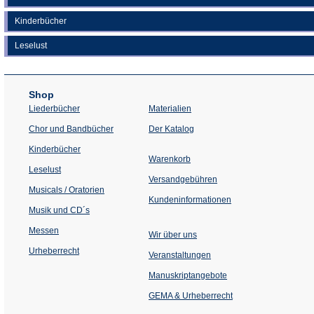
Kinderbücher
Leselust
Shop
Liederbücher
Materialien
(Öffnet
Chor und Bandbücher
Der Katalog
in
einem
Kinderbücher
neuen
Warenkorb
Tab)
Leselust
Versandgebühren
Musicals / Oratorien
Kundeninformationen
Musik und CD´s
Messen
Wir über uns
Urheberrecht
(Öffnet
Veranstaltungen
in
einem
Manuskriptangebote
neuen
Tab)
GEMA & Urheberrecht