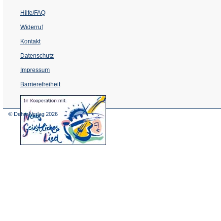
Hilfe/FAQ
Widerruf
Kontakt
Datenschutz
Impressum
Barrierefreiheit
(Öffnet
in
einem
© Dehm Verlag
2026
neuen
Tab)