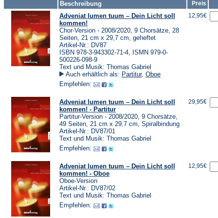
Beschreibung
Preis
Adveniat lumen tuum – Dein Licht soll
12,95€
kommen!
Chor-Version - 2008/2020, 9 Chorsätze, 28
Seiten, 21 cm x 29,7 cm, geheftet
Artikel-Nr.: DV87
ISBN 978-3-943302-71-4, ISMN 979-0-
500226-098-9
Text und Musik: Thomas Gabriel
Auch erhältlich als:
Partitur
,
Oboe
Empfehlen:
Adveniat lumen tuum – Dein Licht soll
29,95€
kommen! - Partitur
Partitur-Version - 2008/2020, 9 Chorsätze,
49 Seiten, 21 cm x 29,7 cm, Spiralbindung
Artikel-Nr.: DV87/01
Text und Musik: Thomas Gabriel
Empfehlen:
Adveniat lumen tuum – Dein Licht soll
12,95€
kommen! - Oboe
Oboe-Version
Artikel-Nr.: DV87/02
Text und Musik: Thomas Gabriel
Empfehlen: