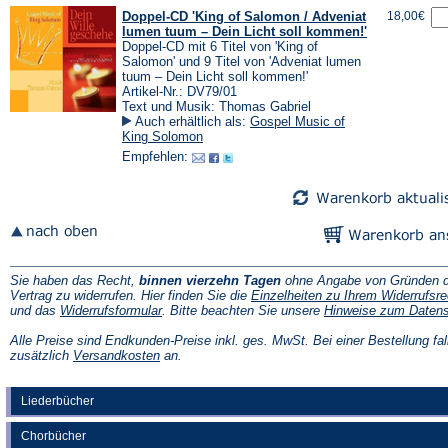
Doppel-CD 'King of Salomon / Adveniat
18,00€
lumen tuum – Dein Licht soll kommen!'
Doppel-CD mit 6 Titel von 'King of
Salomon' und 9 Titel von 'Adveniat lumen
tuum – Dein Licht soll kommen!'
Artikel-Nr.: DV79/01
Text und Musik: Thomas Gabriel
Auch erhältlich als:
Gospel Music of
King Solomon
Empfehlen:
Sie haben das Recht,
binnen vierzehn Tagen
ohne Angabe von Gründen d
Vertrag zu widerrufen. Hier finden Sie die
Einzelheiten zu Ihrem Widerrufsre
(Öffnet
und das
Widerrufsformular
. Bitte beachten Sie unsere
Hinweise zum Daten
in
einem
Alle Preise sind Endkunden-Preise inkl. ges. MwSt. Bei einer Bestellung fal
neuen
(Öffnet
zusätzlich
Versandkosten
an.
Tab)
in
einem
neuen
Liederbücher
Tab)
Chorbücher