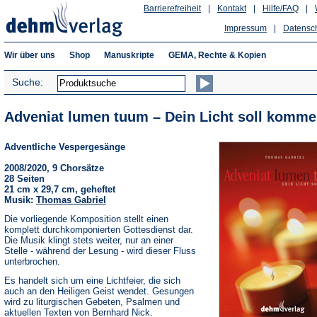
Barrierefreiheit
|
Kontakt
|
Hilfe/FAQ
|
Impressum
|
Datensc
Wir über uns
Shop
Manuskripte
GEMA, Rechte & Kopien
Suche:
Adveniat lumen tuum – Dein Licht soll komme
Adventliche Vespergesänge
2008/2020, 9 Chorsätze
28 Seiten
21 cm x 29,7 cm, geheftet
Musik:
Thomas Gabriel
Die vorliegende Komposition stellt einen
komplett durchkomponierten Gottesdienst dar.
Die Musik klingt stets weiter, nur an einer
Stelle - während der Lesung - wird dieser Fluss
unterbrochen.
Es handelt sich um eine Lichtfeier, die sich
auch an den Heiligen Geist wendet. Gesungen
wird zu liturgischen Gebeten, Psalmen und
aktuellen Texten von Bernhard Nick.