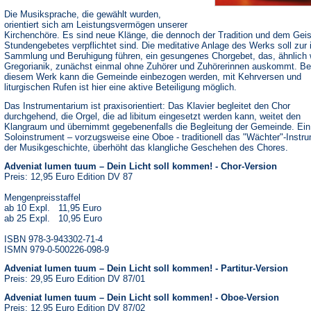
Die Musiksprache, die gewählt wurden,
orientiert sich am Leistungsvermögen unserer
Kirchenchöre. Es sind neue Klänge, die dennoch der Tradition und dem Geis
Stundengebetes verpflichtet sind. Die meditative Anlage des Werks soll zur 
Sammlung und Beruhigung führen, ein gesungenes Chorgebet, das, ähnlich 
Gregorianik, zunächst einmal ohne Zuhörer und Zuhörerinnen auskommt. Be
diesem Werk kann die Gemeinde einbezogen werden, mit Kehrversen und
liturgischen Rufen ist hier eine aktive Beteiligung möglich.
Das Instrumentarium ist praxisorientiert: Das Klavier begleitet den Chor
durchgehend, die Orgel, die ad libitum eingesetzt werden kann, weitet den
Klangraum und übernimmt gegebenenfalls die Begleitung der Gemeinde. Ein
Soloinstrument – vorzugsweise eine Oboe - traditionell das "Wächter"-Instru
der Musikgeschichte, überhöht das klangliche Geschehen des Chores.
Adveniat lumen tuum – Dein Licht soll kommen! - Chor-Version
Preis: 12,95 Euro Edition DV 87
Mengenpreisstaffel
ab 10 Expl. 11,95 Euro
ab 25 Expl. 10,95 Euro
ISBN 978-3-943302-71-4
ISMN 979-0-500226-098-9
Adveniat lumen tuum – Dein Licht soll kommen! - Partitur-Version
Preis: 29,95 Euro Edition DV 87/01
Adveniat lumen tuum – Dein Licht soll kommen! - Oboe-Version
Preis: 12,95 Euro Edition DV 87/02