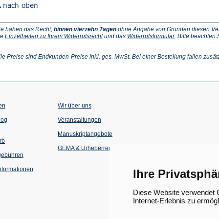
ie haben das Recht,
binnen vierzehn Tagen
ohne Angabe von Gründen diesen Vertr
(Öffnet
(Öffnet
ie
Einzelheiten zu Ihrem Widerrufsrecht
und das
Widerrufsformular
. Bitte beachten
ffnet
in
in
einem
einem
inem
neuen
neuen
lle Preise sind Endkunden-Preise inkl. ges. MwSt. Bei einer Bestellung fallen zusät
euen
Tab)
Tab)
ab)
en
Wir über uns
(Öffnet
(Öffnet
log
Veranstaltungen
in
in
einem
einem
Manuskriptangebote
neuen
neuen
rb
Tab)
Tab)
GEMA & Urheberrecht
gebühren
formationen
Ihre Privatsphä
Diese Website verwendet C
Internet-Erlebnis zu ermög