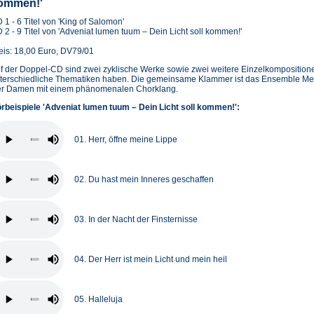
ommen!'
 1 - 6 Titel von 'King of Salomon'
 2 - 9 Titel von 'Adveniat lumen tuum – Dein Licht soll kommen!'
eis: 18,00 Euro, DV79/01
f der Doppel-CD sind zwei zyklische Werke sowie zwei weitere Einzelkompositione
terschiedliche Thematiken haben. Die gemeinsame Klammer ist das Ensemble M
er Damen mit einem phänomenalen Chorklang.
rbeispiele 'Adveniat lumen tuum – Dein Licht soll kommen!':
01. Herr, öffne meine Lippe
02. Du hast mein Inneres geschaffen
03. In der Nacht der Finsternisse
04. Der Herr ist mein Licht und mein heil
05. Halleluja