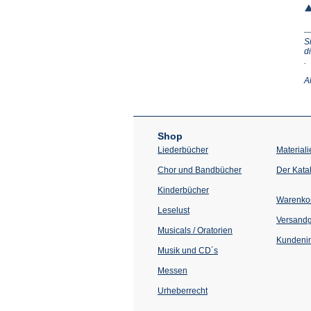
S
d
(Ö
.
in
e
A
n
T
Shop
Liederbücher
Materiali
Chor und Bandbücher
Der Kata
Kinderbücher
Warenko
Leselust
Versand
Musicals / Oratorien
Kundenin
Musik und CD´s
Messen
Urheberrecht