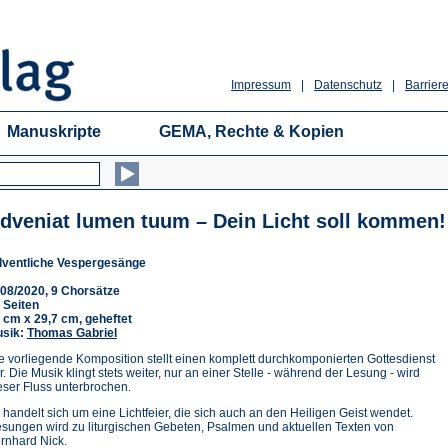
Impressum
|
Datenschutz
|
Barriere
Manuskripte
GEMA, Rechte & Kopien
dveniat lumen tuum – Dein Licht soll kommen!
ventliche Vespergesänge
08/2020, 9 Chorsätze
 Seiten
 cm x 29,7 cm, geheftet
sik:
Thomas Gabriel
e vorliegende Komposition stellt einen komplett durchkomponierten Gottesdienst
r. Die Musik klingt stets weiter, nur an einer Stelle - während der Lesung - wird
eser Fluss unterbrochen.
 handelt sich um eine Lichtfeier, die sich auch an den Heiligen Geist wendet.
sungen wird zu liturgischen Gebeten, Psalmen und aktuellen Texten von
rnhard Nick.