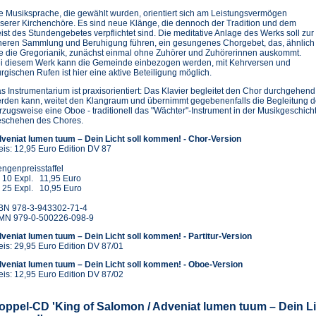
e Musiksprache, die gewählt wurden, orientiert sich am Leistungsvermögen
serer Kirchenchöre. Es sind neue Klänge, die dennoch der Tradition und dem
ist des Stundengebetes verpflichtet sind. Die meditative Anlage des Werks soll zur
neren Sammlung und Beruhigung führen, ein gesungenes Chorgebet, das, ähnlich
e die Gregorianik, zunächst einmal ohne Zuhörer und Zuhörerinnen auskommt.
i diesem Werk kann die Gemeinde einbezogen werden, mit Kehrversen und
turgischen Rufen ist hier eine aktive Beteiligung möglich.
s Instrumentarium ist praxisorientiert: Das Klavier begleitet den Chor durchgehend, 
rden kann, weitet den Klangraum und übernimmt gegebenenfalls die Begleitung d
rzugsweise eine Oboe - traditionell das "Wächter"-Instrument in der Musikgeschich
schehen des Chores.
veniat lumen tuum – Dein Licht soll kommen! - Chor-Version
eis: 12,95 Euro Edition DV 87
ngenpreisstaffel
 10 Expl. 11,95 Euro
 25 Expl. 10,95 Euro
BN 978-3-943302-71-4
MN 979-0-500226-098-9
veniat lumen tuum – Dein Licht soll kommen! - Partitur-Version
eis: 29,95 Euro Edition DV 87/01
veniat lumen tuum – Dein Licht soll kommen! - Oboe-Version
eis: 12,95 Euro Edition DV 87/02
oppel-CD 'King of Salomon / Adveniat lumen tuum – Dein Li