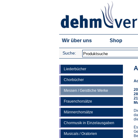
Wir über uns
Shop
Suche:
A
Liederbücher
Chorbücher
Ad
20
Messen / Geistliche Werke
28
21
Frauenchorsätze
Mu
Di
Männerchorsätze
da
di
Chormusik in Einzelausgaben
Es
Ge
Musicals / Oratorien
Be