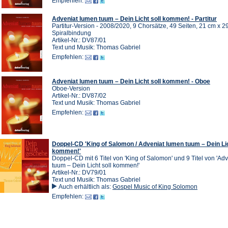
Empfehlen:
Adveniat lumen tuum – Dein Licht soll kommen! - Partitur
Partitur-Version - 2008/2020, 9 Chorsätze, 49 Seiten, 21 cm x 2
Spiralbindung
Artikel-Nr.: DV87/01
Text und Musik: Thomas Gabriel
Empfehlen:
Adveniat lumen tuum – Dein Licht soll kommen! - Oboe
Oboe-Version
Artikel-Nr.: DV87/02
Text und Musik: Thomas Gabriel
Empfehlen:
Doppel-CD 'King of Salomon / Adveniat lumen tuum – Dein Lic
kommen!'
Doppel-CD mit 6 Titel von 'King of Salomon' und 9 Titel von 'Ad
tuum – Dein Licht soll kommen!'
Artikel-Nr.: DV79/01
Text und Musik: Thomas Gabriel
Auch erhältlich als:
Gospel Music of King Solomon
Empfehlen: