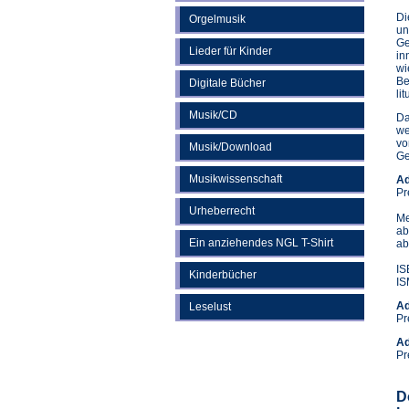
Di
Orgelmusik
un
Ge
Lieder für Kinder
in
wi
Be
Digitale Bücher
li
Musik/CD
Da
we
vo
Musik/Download
Ge
Musikwissenschaft
Ad
Pr
Urheberrecht
Me
ab
Ein anziehendes NGL T-Shirt
ab
IS
Kinderbücher
IS
Ad
Leselust
Pr
Ad
Pr
D