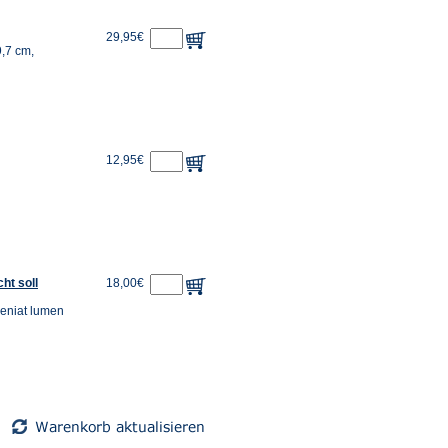
29,95€
9,7 cm,
12,95€
ht soll
18,00€
veniat lumen