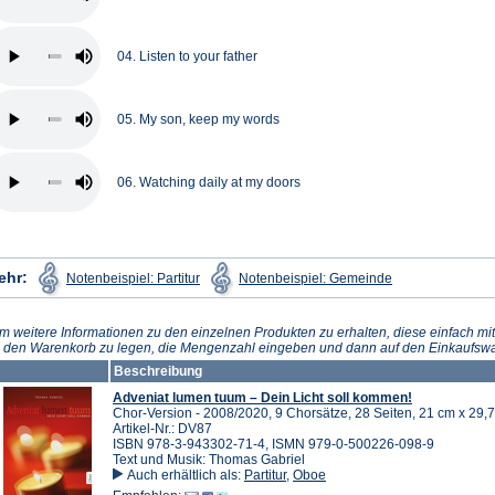
04. Listen to your father
05. My son, keep my words
06. Watching daily at my doors
(Öffnet
(Öffnet
ehr:
Notenbeispiel: Partitur
Notenbeispiel: Gemeinde
in
in
einem
einem
neuen
neuen
Tab)
Tab)
m weitere Informationen zu den einzelnen Produkten zu erhalten, diese einfach mit
n den Warenkorb zu legen, die Mengenzahl eingeben und dann auf den Einkaufswa
Beschreibung
Adveniat lumen tuum – Dein Licht soll kommen!
Chor-Version - 2008/2020, 9 Chorsätze, 28 Seiten, 21 cm x 29,7
Artikel-Nr.: DV87
ISBN 978-3-943302-71-4, ISMN 979-0-500226-098-9
Text und Musik: Thomas Gabriel
Auch erhältlich als:
Partitur
,
Oboe