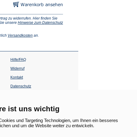
ag zu widerrufen. Hier finden Sie
 Sie unsere
Hinweise zum Datenschutz
(Öffnet
zlich
Versandkosten
an.
in
einem
neuen
Tab)
Hilfe/FAQ
Widerruf
Kontakt
Datenschutz
Impressum
Barrierefreiheit
re ist uns wichtig
(Öffnet
in
ookies und Targeting Technologien, um Ihnen ein besseres
einem
lichen und um die Website weiter zu entwickeln.
neuen
Tab)