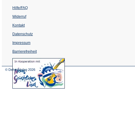
Hilfe/FAQ
Widerruf
Kontakt
Datenschutz
Impressum
Barrierefreiheit
(Öffnet
in
einem
© Dehm Verlag
2026
neuen
Tab)