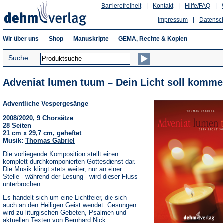
Barrierefreiheit
|
Kontakt
|
Hilfe/FAQ
|
Impressum
|
Datensc
Wir über uns
Shop
Manuskripte
GEMA, Rechte & Kopien
Suche:
Adveniat lumen tuum – Dein Licht soll komme
Adventliche Vespergesänge
2008/2020, 9 Chorsätze
28 Seiten
21 cm x 29,7 cm, geheftet
Musik:
Thomas Gabriel
Die vorliegende Komposition stellt einen
komplett durchkomponierten Gottesdienst dar.
Die Musik klingt stets weiter, nur an einer
Stelle - während der Lesung - wird dieser Fluss
unterbrochen.
Es handelt sich um eine Lichtfeier, die sich
auch an den Heiligen Geist wendet. Gesungen
wird zu liturgischen Gebeten, Psalmen und
aktuellen Texten von Bernhard Nick.