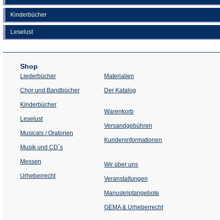
Kinderbücher
Leselust
Shop
Liederbücher
Materialien
(Öffnet
Chor und Bandbücher
Der Katalog
in
einem
Kinderbücher
neuen
Warenkorb
Tab)
Leselust
Versandgebühren
Musicals / Oratorien
Kundeninformationen
Musik und CD´s
Messen
Wir über uns
Urheberrecht
(Öffnet
Veranstaltungen
in
einem
Manuskriptangebote
neuen
Tab)
GEMA & Urheberrecht