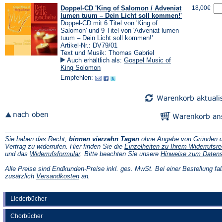
Doppel-CD 'King of Salomon / Adveniat
18,00€
lumen tuum – Dein Licht soll kommen!'
Doppel-CD mit 6 Titel von 'King of
Salomon' und 9 Titel von 'Adveniat lumen
tuum – Dein Licht soll kommen!'
Artikel-Nr.: DV79/01
Text und Musik: Thomas Gabriel
Auch erhältlich als:
Gospel Music of
King Solomon
Empfehlen:
Sie haben das Recht,
binnen vierzehn Tagen
ohne Angabe von Gründen d
Vertrag zu widerrufen. Hier finden Sie die
Einzelheiten zu Ihrem Widerrufsre
(Öffnet
und das
Widerrufsformular
. Bitte beachten Sie unsere
Hinweise zum Daten
in
einem
Alle Preise sind Endkunden-Preise inkl. ges. MwSt. Bei einer Bestellung fal
neuen
(Öffnet
zusätzlich
Versandkosten
an.
Tab)
in
einem
neuen
Liederbücher
Tab)
Chorbücher