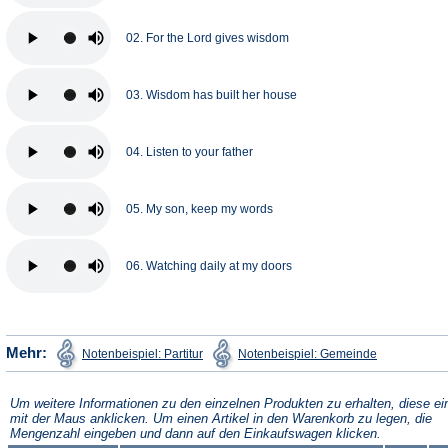
02. For the Lord gives wisdom
03. Wisdom has built her house
04. Listen to your father
05. My son, keep my words
06. Watching daily at my doors
(Öffnet
(Öffnet
Mehr:
Notenbeispiel: Partitur
Notenbeispiel: Gemeinde
in
in
einem
einem
neuen
neuen
Tab)
Tab)
Um weitere Informationen zu den einzelnen Produkten zu erhalten, diese ei
mit der Maus anklicken. Um einen Artikel in den Warenkorb zu legen, die
Mengenzahl eingeben und dann auf den Einkaufswagen klicken.