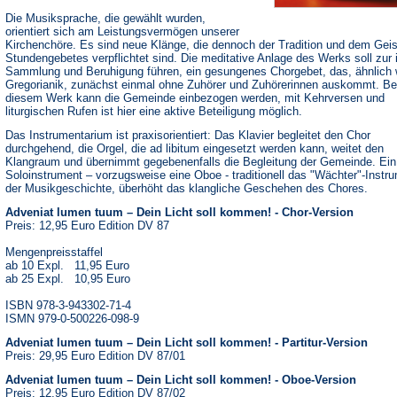
Die Musiksprache, die gewählt wurden,
orientiert sich am Leistungsvermögen unserer
Kirchenchöre. Es sind neue Klänge, die dennoch der Tradition und dem Geis
Stundengebetes verpflichtet sind. Die meditative Anlage des Werks soll zur 
Sammlung und Beruhigung führen, ein gesungenes Chorgebet, das, ähnlich 
Gregorianik, zunächst einmal ohne Zuhörer und Zuhörerinnen auskommt. Be
diesem Werk kann die Gemeinde einbezogen werden, mit Kehrversen und
liturgischen Rufen ist hier eine aktive Beteiligung möglich.
Das Instrumentarium ist praxisorientiert: Das Klavier begleitet den Chor
durchgehend, die Orgel, die ad libitum eingesetzt werden kann, weitet den
Klangraum und übernimmt gegebenenfalls die Begleitung der Gemeinde. Ein
Soloinstrument – vorzugsweise eine Oboe - traditionell das "Wächter"-Instru
der Musikgeschichte, überhöht das klangliche Geschehen des Chores.
Adveniat lumen tuum – Dein Licht soll kommen! - Chor-Version
Preis: 12,95 Euro Edition DV 87
Mengenpreisstaffel
ab 10 Expl. 11,95 Euro
ab 25 Expl. 10,95 Euro
ISBN 978-3-943302-71-4
ISMN 979-0-500226-098-9
Adveniat lumen tuum – Dein Licht soll kommen! - Partitur-Version
Preis: 29,95 Euro Edition DV 87/01
Adveniat lumen tuum – Dein Licht soll kommen! - Oboe-Version
Preis: 12,95 Euro Edition DV 87/02