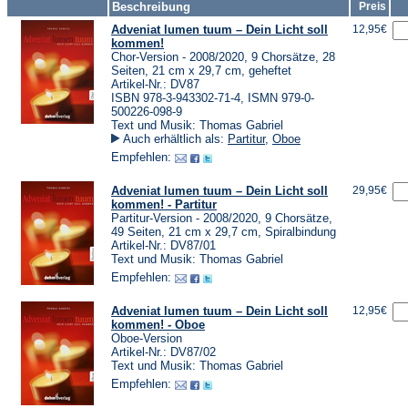
Beschreibung
Preis
Adveniat lumen tuum – Dein Licht soll
12,95€
kommen!
Chor-Version - 2008/2020, 9 Chorsätze, 28
Seiten, 21 cm x 29,7 cm, geheftet
Artikel-Nr.: DV87
ISBN 978-3-943302-71-4, ISMN 979-0-
500226-098-9
Text und Musik: Thomas Gabriel
Auch erhältlich als:
Partitur
,
Oboe
Empfehlen:
Adveniat lumen tuum – Dein Licht soll
29,95€
kommen! - Partitur
Partitur-Version - 2008/2020, 9 Chorsätze,
49 Seiten, 21 cm x 29,7 cm, Spiralbindung
Artikel-Nr.: DV87/01
Text und Musik: Thomas Gabriel
Empfehlen:
Adveniat lumen tuum – Dein Licht soll
12,95€
kommen! - Oboe
Oboe-Version
Artikel-Nr.: DV87/02
Text und Musik: Thomas Gabriel
Empfehlen: