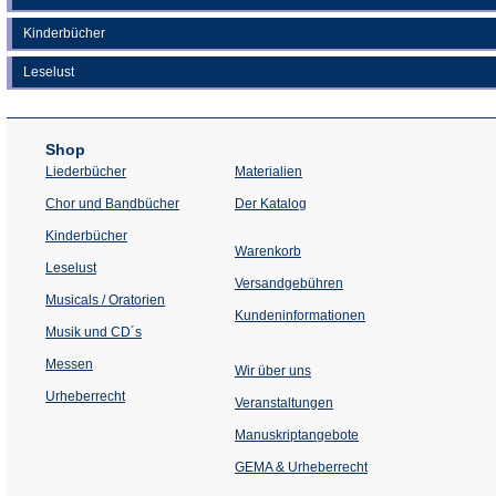
Kinderbücher
Leselust
Shop
Liederbücher
Materialien
(Öffnet
Chor und Bandbücher
Der Katalog
in
einem
Kinderbücher
neuen
Warenkorb
Tab)
Leselust
Versandgebühren
Musicals / Oratorien
Kundeninformationen
Musik und CD´s
Messen
Wir über uns
Urheberrecht
(Öffnet
Veranstaltungen
in
einem
Manuskriptangebote
neuen
Tab)
GEMA & Urheberrecht