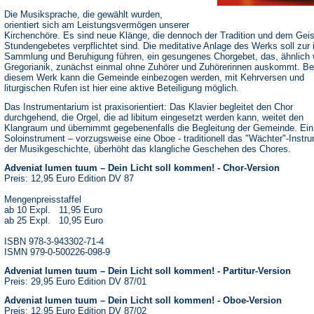
Die Musiksprache, die gewählt wurden,
orientiert sich am Leistungsvermögen unserer
Kirchenchöre. Es sind neue Klänge, die dennoch der Tradition und dem Geis
Stundengebetes verpflichtet sind. Die meditative Anlage des Werks soll zur 
Sammlung und Beruhigung führen, ein gesungenes Chorgebet, das, ähnlich 
Gregorianik, zunächst einmal ohne Zuhörer und Zuhörerinnen auskommt. Be
diesem Werk kann die Gemeinde einbezogen werden, mit Kehrversen und
liturgischen Rufen ist hier eine aktive Beteiligung möglich.
Das Instrumentarium ist praxisorientiert: Das Klavier begleitet den Chor
durchgehend, die Orgel, die ad libitum eingesetzt werden kann, weitet den
Klangraum und übernimmt gegebenenfalls die Begleitung der Gemeinde. Ein
Soloinstrument – vorzugsweise eine Oboe - traditionell das "Wächter"-Instru
der Musikgeschichte, überhöht das klangliche Geschehen des Chores.
Adveniat lumen tuum – Dein Licht soll kommen! - Chor-Version
Preis: 12,95 Euro Edition DV 87
Mengenpreisstaffel
ab 10 Expl. 11,95 Euro
ab 25 Expl. 10,95 Euro
ISBN 978-3-943302-71-4
ISMN 979-0-500226-098-9
Adveniat lumen tuum – Dein Licht soll kommen! - Partitur-Version
Preis: 29,95 Euro Edition DV 87/01
Adveniat lumen tuum – Dein Licht soll kommen! - Oboe-Version
Preis: 12,95 Euro Edition DV 87/02