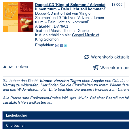
Doppel-CD 'King of Salomon / Adveniat
18,00€
lumen tuum – Dein Licht soll kommen!'
Doppel-CD mit 6 Titel von 'King of
Salomon' und 9 Titel von 'Adveniat lumen
tuum – Dein Licht soll kommen!'
Artikel-Nr.: DV79/01
Text und Musik: Thomas Gabriel
Auch erhältlich als:
Gospel Music of
King Solomon
Empfehlen:
Sie haben das Recht,
binnen vierzehn Tagen
ohne Angabe von Gründen d
Vertrag zu widerrufen. Hier finden Sie die
Einzelheiten zu Ihrem Widerrufsre
(Öffnet
und das
Widerrufsformular
. Bitte beachten Sie unsere
Hinweise zum Daten
in
einem
Alle Preise sind Endkunden-Preise inkl. ges. MwSt. Bei einer Bestellung fal
neuen
(Öffnet
zusätzlich
Versandkosten
an.
Tab)
in
einem
neuen
Liederbücher
Tab)
Chorbücher