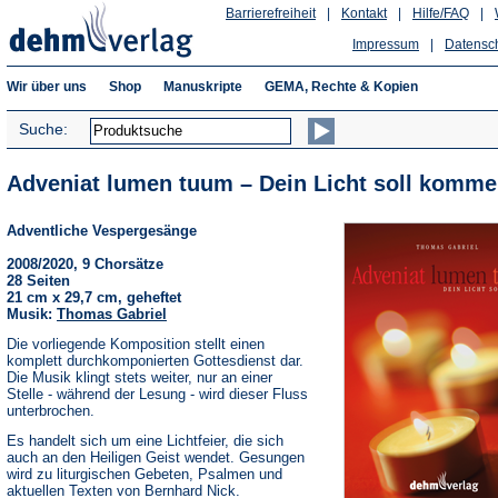
Barrierefreiheit
|
Kontakt
|
Hilfe/FAQ
|
Impressum
|
Datensc
Wir über uns
Shop
Manuskripte
GEMA, Rechte & Kopien
Suche:
Adveniat lumen tuum – Dein Licht soll komme
Adventliche Vespergesänge
2008/2020, 9 Chorsätze
28 Seiten
21 cm x 29,7 cm, geheftet
Musik:
Thomas Gabriel
Die vorliegende Komposition stellt einen
komplett durchkomponierten Gottesdienst dar.
Die Musik klingt stets weiter, nur an einer
Stelle - während der Lesung - wird dieser Fluss
unterbrochen.
Es handelt sich um eine Lichtfeier, die sich
auch an den Heiligen Geist wendet. Gesungen
wird zu liturgischen Gebeten, Psalmen und
aktuellen Texten von Bernhard Nick.