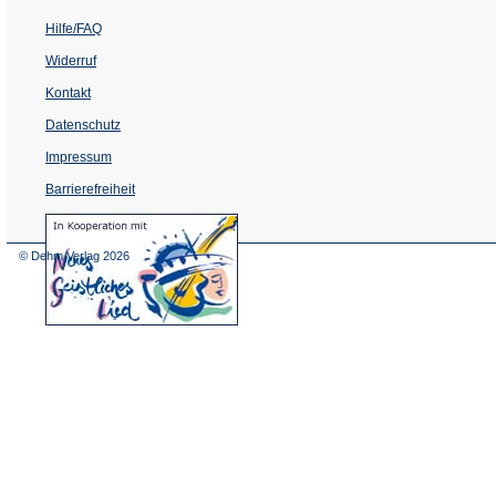
Hilfe/FAQ
Widerruf
Kontakt
Datenschutz
Impressum
Barrierefreiheit
(Öffnet
in
einem
© Dehm Verlag
2026
neuen
Tab)