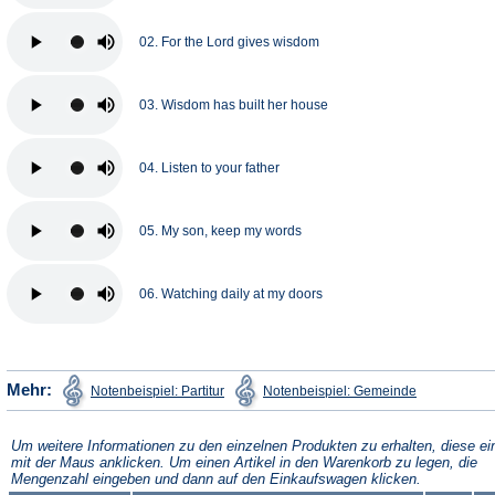
02. For the Lord gives wisdom
03. Wisdom has built her house
04. Listen to your father
05. My son, keep my words
06. Watching daily at my doors
(Öffnet
(Öffnet
Mehr:
Notenbeispiel: Partitur
Notenbeispiel: Gemeinde
in
in
einem
einem
neuen
neuen
Tab)
Tab)
Um weitere Informationen zu den einzelnen Produkten zu erhalten, diese ei
mit der Maus anklicken. Um einen Artikel in den Warenkorb zu legen, die
Mengenzahl eingeben und dann auf den Einkaufswagen klicken.