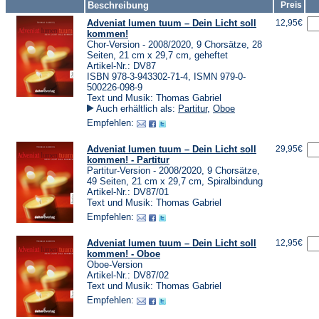
Beschreibung
Preis
Adveniat lumen tuum – Dein Licht soll
12,95€
kommen!
Chor-Version - 2008/2020, 9 Chorsätze, 28
Seiten, 21 cm x 29,7 cm, geheftet
Artikel-Nr.: DV87
ISBN 978-3-943302-71-4, ISMN 979-0-
500226-098-9
Text und Musik: Thomas Gabriel
Auch erhältlich als:
Partitur
,
Oboe
Empfehlen:
Adveniat lumen tuum – Dein Licht soll
29,95€
kommen! - Partitur
Partitur-Version - 2008/2020, 9 Chorsätze,
49 Seiten, 21 cm x 29,7 cm, Spiralbindung
Artikel-Nr.: DV87/01
Text und Musik: Thomas Gabriel
Empfehlen:
Adveniat lumen tuum – Dein Licht soll
12,95€
kommen! - Oboe
Oboe-Version
Artikel-Nr.: DV87/02
Text und Musik: Thomas Gabriel
Empfehlen: