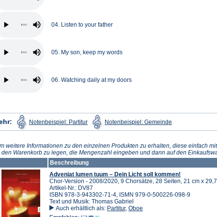
04. Listen to your father
05. My son, keep my words
06. Watching daily at my doors
(Öffnet
(Öffnet
ehr:
Notenbeispiel: Partitur
Notenbeispiel: Gemeinde
in
in
einem
einem
neuen
neuen
Tab)
Tab)
m weitere Informationen zu den einzelnen Produkten zu erhalten, diese einfach mit
n den Warenkorb zu legen, die Mengenzahl eingeben und dann auf den Einkaufswa
Beschreibung
Adveniat lumen tuum – Dein Licht soll kommen!
Chor-Version - 2008/2020, 9 Chorsätze, 28 Seiten, 21 cm x 29,7
Artikel-Nr.: DV87
ISBN 978-3-943302-71-4, ISMN 979-0-500226-098-9
Text und Musik: Thomas Gabriel
Auch erhältlich als:
Partitur
,
Oboe