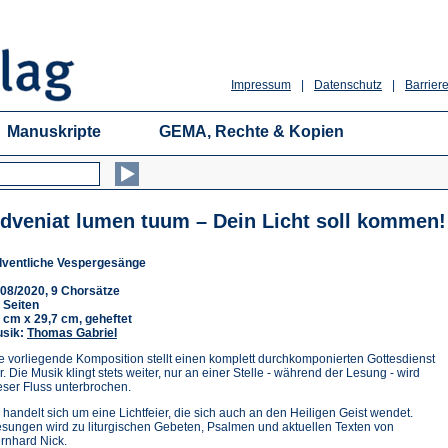
Impressum
|
Datenschutz
|
Barriere
Manuskripte
GEMA, Rechte & Kopien
dveniat lumen tuum – Dein Licht soll kommen!
ventliche Vespergesänge
08/2020, 9 Chorsätze
 Seiten
 cm x 29,7 cm, geheftet
sik:
Thomas Gabriel
e vorliegende Komposition stellt einen komplett durchkomponierten Gottesdienst
r. Die Musik klingt stets weiter, nur an einer Stelle - während der Lesung - wird
eser Fluss unterbrochen.
 handelt sich um eine Lichtfeier, die sich auch an den Heiligen Geist wendet.
sungen wird zu liturgischen Gebeten, Psalmen und aktuellen Texten von
rnhard Nick.