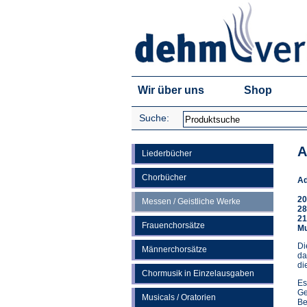
Wir über uns
Shop
Suche:
A
Liederbücher
Chorbücher
Ad
20
Messen / Geistliche Werke
28
21
Frauenchorsätze
Mu
Di
Männerchorsätze
da
di
Chormusik in Einzelausgaben
Es
Ge
Musicals / Oratorien
Be