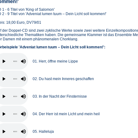
ommen!'
 1 - 6 Titel von 'King of Salomon'
 2 - 9 Titel von 'Adveniat lumen tuum – Dein Licht soll kommen!'
eis: 18,00 Euro, DV79/01
f der Doppel-CD sind zwei zyklische Werke sowie zwei weitere Einzelkompositione
terschiedliche Thematiken haben. Die gemeinsame Klammer ist das Ensemble M
er Damen mit einem phänomenalen Chorklang.
rbeispiele 'Adveniat lumen tuum – Dein Licht soll kommen!':
01. Herr, öffne meine Lippe
02. Du hast mein Inneres geschaffen
03. In der Nacht der Finsternisse
04. Der Herr ist mein Licht und mein heil
05. Halleluja