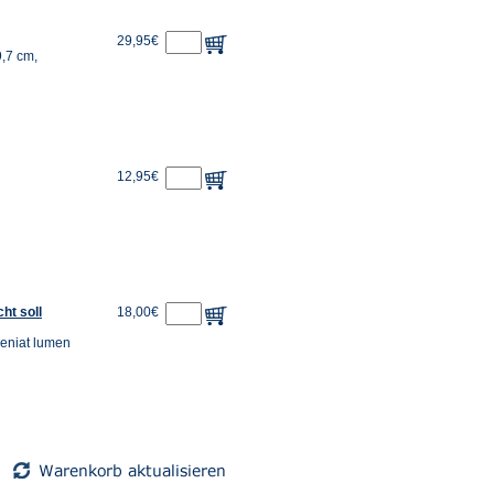
29,95€
9,7 cm,
12,95€
ht soll
18,00€
veniat lumen