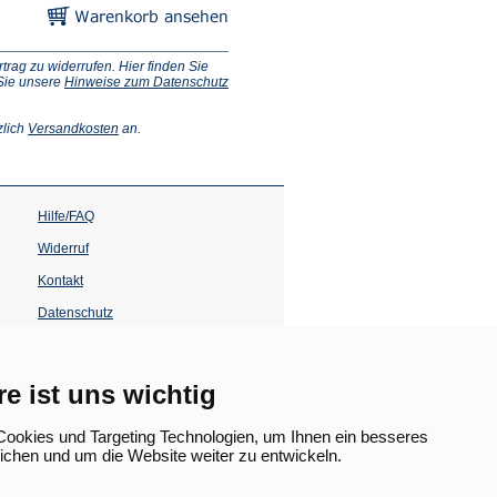
ag zu widerrufen. Hier finden Sie
 Sie unsere
Hinweise zum Datenschutz
(Öffnet
zlich
Versandkosten
an.
in
einem
neuen
Tab)
Hilfe/FAQ
Widerruf
Kontakt
Datenschutz
Impressum
Barrierefreiheit
re ist uns wichtig
(Öffnet
in
ookies und Targeting Technologien, um Ihnen ein besseres
einem
lichen und um die Website weiter zu entwickeln.
neuen
Tab)