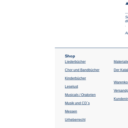
S
d
(Ö
.
in
e
A
n
T
Shop
Liederbücher
Materiali
Chor und Bandbücher
Der Kata
Kinderbücher
Warenko
Leselust
Versand
Musicals / Oratorien
Kundenin
Musik und CD´s
Messen
Urheberrecht