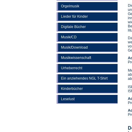
Di
Orgelmusik
un
Ge
Lieder für Kinder
in
wi
Be
Digitale Bücher
li
Musik/CD
Da
we
vo
Musik/Download
Ge
Musikwissenschaft
Ad
Pr
Urheberrecht
Me
ab
Ein anziehendes NGL T-Shirt
ab
IS
Kinderbücher
IS
Ad
Leselust
Pr
Ad
Pr
D