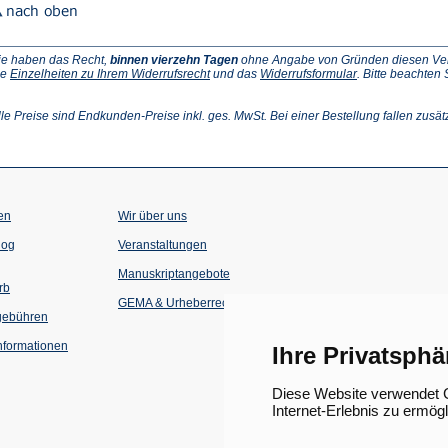
ie haben das Recht,
binnen vierzehn Tagen
ohne Angabe von Gründen diesen Vertr
(Öffnet
(Öffnet
ie
Einzelheiten zu Ihrem Widerrufsrecht
und das
Widerrufsformular
. Bitte beachten
ffnet
in
in
einem
einem
inem
neuen
neuen
lle Preise sind Endkunden-Preise inkl. ges. MwSt. Bei einer Bestellung fallen zusät
euen
Tab)
Tab)
ab)
en
Wir über uns
(Öffnet
(Öffnet
log
Veranstaltungen
in
in
einem
einem
Manuskriptangebote
neuen
neuen
rb
Tab)
Tab)
GEMA & Urheberrecht
gebühren
formationen
Ihre Privatsphä
Diese Website verwendet C
Internet-Erlebnis zu ermög