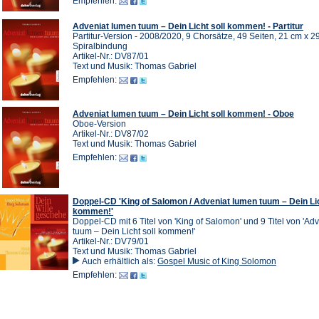
Empfehlen:
Adveniat lumen tuum – Dein Licht soll kommen! - Partitur
Partitur-Version - 2008/2020, 9 Chorsätze, 49 Seiten, 21 cm x 2
Spiralbindung
Artikel-Nr.: DV87/01
Text und Musik: Thomas Gabriel
Empfehlen:
Adveniat lumen tuum – Dein Licht soll kommen! - Oboe
Oboe-Version
Artikel-Nr.: DV87/02
Text und Musik: Thomas Gabriel
Empfehlen:
Doppel-CD 'King of Salomon / Adveniat lumen tuum – Dein Lic
kommen!'
Doppel-CD mit 6 Titel von 'King of Salomon' und 9 Titel von 'Ad
tuum – Dein Licht soll kommen!'
Artikel-Nr.: DV79/01
Text und Musik: Thomas Gabriel
Auch erhältlich als:
Gospel Music of King Solomon
Empfehlen: