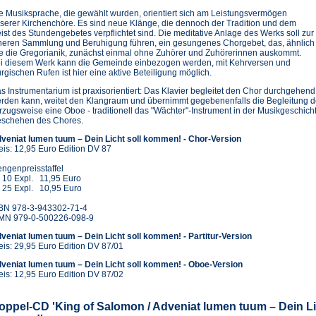
e Musiksprache, die gewählt wurden, orientiert sich am Leistungsvermögen
serer Kirchenchöre. Es sind neue Klänge, die dennoch der Tradition und dem
ist des Stundengebetes verpflichtet sind. Die meditative Anlage des Werks soll zur
neren Sammlung und Beruhigung führen, ein gesungenes Chorgebet, das, ähnlich
e die Gregorianik, zunächst einmal ohne Zuhörer und Zuhörerinnen auskommt.
i diesem Werk kann die Gemeinde einbezogen werden, mit Kehrversen und
turgischen Rufen ist hier eine aktive Beteiligung möglich.
s Instrumentarium ist praxisorientiert: Das Klavier begleitet den Chor durchgehend, 
rden kann, weitet den Klangraum und übernimmt gegebenenfalls die Begleitung d
rzugsweise eine Oboe - traditionell das "Wächter"-Instrument in der Musikgeschich
schehen des Chores.
veniat lumen tuum – Dein Licht soll kommen! - Chor-Version
eis: 12,95 Euro Edition DV 87
ngenpreisstaffel
 10 Expl. 11,95 Euro
 25 Expl. 10,95 Euro
BN 978-3-943302-71-4
MN 979-0-500226-098-9
veniat lumen tuum – Dein Licht soll kommen! - Partitur-Version
eis: 29,95 Euro Edition DV 87/01
veniat lumen tuum – Dein Licht soll kommen! - Oboe-Version
eis: 12,95 Euro Edition DV 87/02
oppel-CD 'King of Salomon / Adveniat lumen tuum – Dein Li