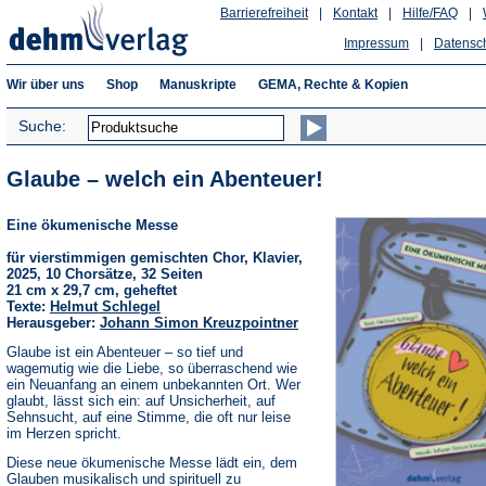
Barrierefreiheit
|
Kontakt
|
Hilfe/FAQ
|
Impressum
|
Datensc
Wir über uns
Shop
Manuskripte
GEMA, Rechte & Kopien
Suche:
Glaube – welch ein Abenteuer!
Eine ökumenische Messe
für vierstimmigen gemischten Chor, Klavier,
2025, 10 Chorsätze, 32 Seiten
21 cm x 29,7 cm, geheftet
Texte:
Helmut Schlegel
Herausgeber:
Johann Simon Kreuzpointner
Glaube ist ein Abenteuer – so tief und
wagemutig wie die Liebe, so überraschend wie
ein Neuanfang an einem unbekannten Ort. Wer
glaubt, lässt sich ein: auf Unsicherheit, auf
Sehnsucht, auf eine Stimme, die oft nur leise
im Herzen spricht.
Diese neue ökumenische Messe lädt ein, dem
Glauben musikalisch und spirituell zu