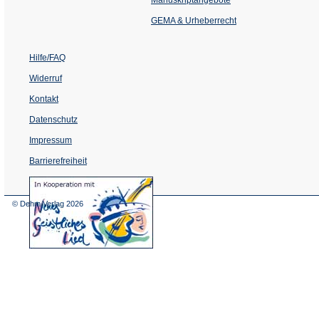
neuen
Tab)
GEMA & Urheberrecht
Hilfe/FAQ
Widerruf
Kontakt
Datenschutz
Impressum
Barrierefreiheit
(Öffnet
in
einem
© Dehm Verlag
2026
neuen
Tab)