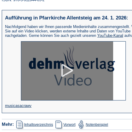
Aufführung in Pfarrkirche Allentsteig am 24. 1. 2026:
Nachfolgend haben wir Ihnen passende Medieninhalte zusammengestellt.
Sie auf ein Video klicken, werden externe Inhalte und Daten von YouTube
(Öffne
nachgeladen. Gerne können Sie auch gezielt unseren
YouTube-Kanal
aufr
in
eine
neue
Tab)
(Öffnet
musicasacrawv
in
einem
(Öffnet
(Öffnet
(Öffnet
Mehr:
Inhaltsverzeichnis
Vorwort
Notenbeispiel
in
in
in
neuen
einem
einem
einem