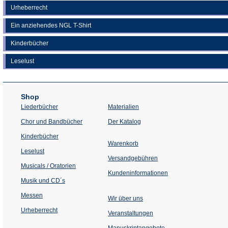
Urheberrecht
Ein anziehendes NGL T-Shirt
Kinderbücher
Leselust
Shop
Liederbücher
Materialien
(Öffnet
Chor und Bandbücher
Der Katalog
in
einem
Kinderbücher
neuen
Warenkorb
Tab)
Leselust
Versandgebühren
Musicals / Oratorien
Kundeninformationen
Musik und CD´s
Messen
Wir über uns
Urheberrecht
(Öffnet
Veranstaltungen
in
einem
Manuskriptangebote