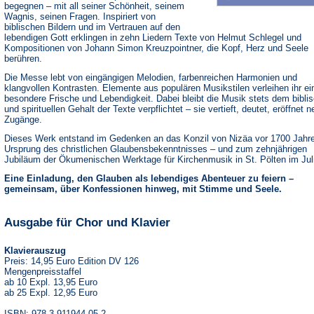
begegnen – mit all seiner Schönheit, seinem
Wagnis, seinen Fragen. Inspiriert von
biblischen Bildern und im Vertrauen auf den
lebendigen Gott erklingen in zehn Liedern Texte von Helmut Schlegel und
Kompositionen von Johann Simon Kreuzpointner, die Kopf, Herz und Seele
berühren.
Die Messe lebt von eingängigen Melodien, farbenreichen Harmonien und
klangvollen Kontrasten. Elemente aus populären Musikstilen verleihen ihr ei
besondere Frische und Lebendigkeit. Dabei bleibt die Musik stets dem bibli
und spirituellen Gehalt der Texte verpflichtet – sie vertieft, deutet, eröffnet 
Zugänge.
Dieses Werk entstand im Gedenken an das Konzil von Nizäa vor 1700 Jahr
Ursprung des christlichen Glaubensbekenntnisses – und zum zehnjährigen
Jubiläum der Ökumenischen Werktage für Kirchenmusik in St. Pölten im Jul
Eine Einladung, den Glauben als lebendiges Abenteuer zu feiern –
gemeinsam, über Konfessionen hinweg, mit Stimme und Seele.
Ausgabe für Chor und Klavier
Klavierauszug
Preis: 14,95 Euro Edition DV 126
Mengenpreisstaffel
ab 10 Expl. 13,95 Euro
ab 25 Expl. 12,95 Euro
ISBN: 978-3-911944-05-2