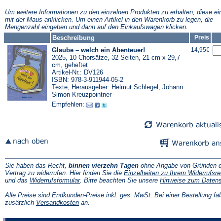
neuen
neuen
neuen
Tab)
Tab)
Tab)
Tab)
Um weitere Informationen zu den einzelnen Produkten zu erhalten, diese ei
mit der Maus anklicken. Um einen Artikel in den Warenkorb zu legen, die
Mengenzahl eingeben und dann auf den Einkaufswagen klicken.
Beschreibung
Preis
Glaube – welch ein Abenteuer!
14,95€
2025, 10 Chorsätze, 32 Seiten, 21 cm x 29,7
cm, geheftet
Artikel-Nr.: DV126
ISBN: 978-3-911944-05-2
Texte, Herausgeber: Helmut Schlegel, Johann
Simon Kreuzpointner
Empfehlen:
Sie haben das Recht,
binnen vierzehn Tagen
ohne Angabe von Gründen d
Vertrag zu widerrufen. Hier finden Sie die
Einzelheiten zu Ihrem Widerrufsre
(Öffnet
und das
Widerrufsformular
. Bitte beachten Sie unsere
Hinweise zum Daten
in
einem
Alle Preise sind Endkunden-Preise inkl. ges. MwSt. Bei einer Bestellung fal
neuen
(Öffnet
zusätzlich
Versandkosten
an.
Tab)
in
einem