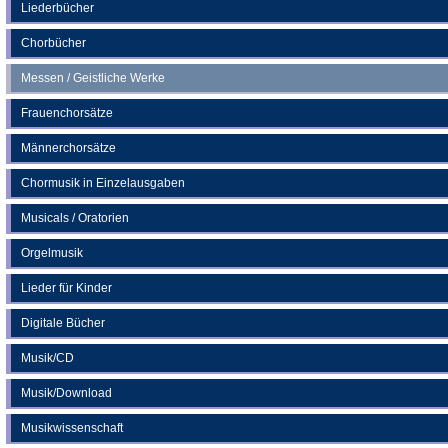
neuen
Liederbücher
Tab)
Chorbücher
Messen / Geistliche Werke
Frauenchorsätze
Männerchorsätze
Chormusik in Einzelausgaben
Musicals / Oratorien
Orgelmusik
Lieder für Kinder
Digitale Bücher
Musik/CD
Musik/Download
Musikwissenschaft