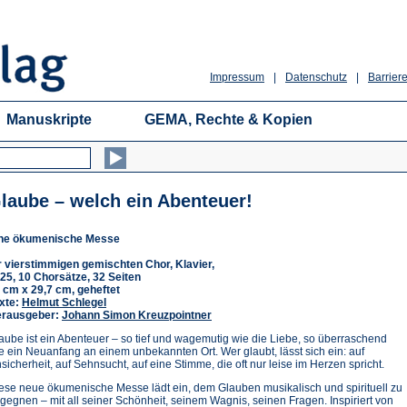
Impressum
|
Datenschutz
|
Barriere
Manuskripte
GEMA, Rechte & Kopien
laube – welch ein Abenteuer!
ne ökumenische Messe
r vierstimmigen gemischten Chor, Klavier,
25, 10 Chorsätze, 32 Seiten
 cm x 29,7 cm, geheftet
xte:
Helmut Schlegel
rausgeber:
Johann Simon Kreuzpointner
aube ist ein Abenteuer – so tief und wagemutig wie die Liebe, so überraschend
e ein Neuanfang an einem unbekannten Ort. Wer glaubt, lässt sich ein: auf
sicherheit, auf Sehnsucht, auf eine Stimme, die oft nur leise im Herzen spricht.
ese neue ökumenische Messe lädt ein, dem Glauben musikalisch und spirituell zu
gegnen – mit all seiner Schönheit, seinem Wagnis, seinen Fragen. Inspiriert von