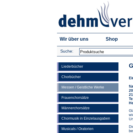
Wir über uns
Shop
Suche:
G
Liederbücher
Chorbücher
Ei
fü
Messen / Geistliche Werke
20
21
Frauenchorsätze
Te
He
Männerchorsätze
Gl
wi
Chormusik in Einzelausgaben
Un
Di
Musicals / Oratorien
be