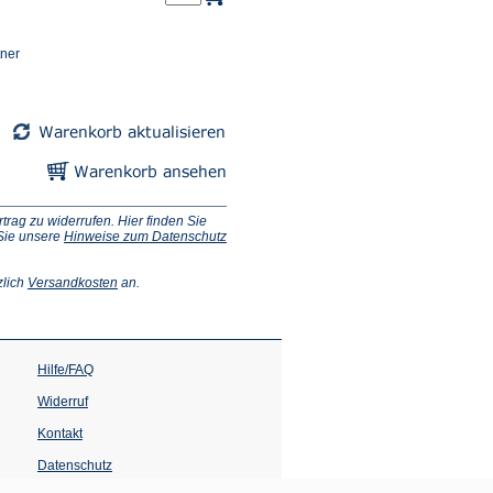
tner
ag zu widerrufen. Hier finden Sie
 Sie unsere
Hinweise zum Datenschutz
(Öffnet
zlich
Versandkosten
an.
in
einem
neuen
Tab)
Hilfe/FAQ
Widerruf
Kontakt
Datenschutz