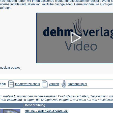
Nachfolgend haben wir Ihnen passende Medieninhalte zusammengestellt. Wenn Sie
externe Inhalte und Daten von YouTube nachgeladen. Gerne können Sie auch gez
aufrufen.
(Öffnet
musicasacrawv
in
einem
(Öffnet
(Öffnet
(Öffnet
ehr:
Inhaltsverzeichnis
Vorwort
Notenbeispiel
in
in
in
neuen
einem
einem
einem
neuen
neuen
neuen
Tab)
Tab)
Tab)
Tab)
m weitere Informationen zu den einzelnen Produkten zu erhalten, diese einfach mit
n den Warenkorb zu legen, die Mengenzahl eingeben und dann auf den Einkaufswa
Beschreibung
Glaube – welch ein Abenteuer!