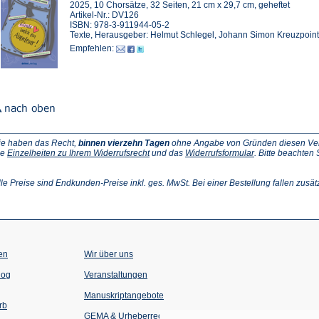
2025, 10 Chorsätze, 32 Seiten, 21 cm x 29,7 cm, geheftet
Artikel-Nr.: DV126
ISBN: 978-3-911944-05-2
Texte, Herausgeber: Helmut Schlegel, Johann Simon Kreuzpoin
Empfehlen:
ie haben das Recht,
binnen vierzehn Tagen
ohne Angabe von Gründen diesen Vertr
(Öffnet
(Öffnet
ie
Einzelheiten zu Ihrem Widerrufsrecht
und das
Widerrufsformular
. Bitte beachten
ffnet
in
in
einem
einem
inem
neuen
neuen
lle Preise sind Endkunden-Preise inkl. ges. MwSt. Bei einer Bestellung fallen zusät
euen
Tab)
Tab)
ab)
en
Wir über uns
(Öffnet
(Öffnet
log
Veranstaltungen
in
in
einem
einem
Manuskriptangebote
neuen
neuen
rb
Tab)
Tab)
GEMA & Urheberrecht