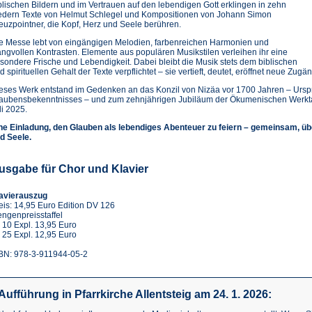
blischen Bildern und im Vertrauen auf den lebendigen Gott erklingen in zehn
edern Texte von Helmut Schlegel und Kompositionen von Johann Simon
euzpointner, die Kopf, Herz und Seele berühren.
e Messe lebt von eingängigen Melodien, farbenreichen Harmonien und
angvollen Kontrasten. Elemente aus populären Musikstilen verleihen ihr eine
sondere Frische und Lebendigkeit. Dabei bleibt die Musik stets dem biblischen
d spirituellen Gehalt der Texte verpflichtet – sie vertieft, deutet, eröffnet neue Zugä
eses Werk entstand im Gedenken an das Konzil von Nizäa vor 1700 Jahren – Urspr
aubensbekenntnisses – und zum zehnjährigen Jubiläum der Ökumenischen Werktage
li 2025.
ne Einladung, den Glauben als lebendiges Abenteuer zu feiern – gemeinsam, ü
d Seele.
usgabe für Chor und Klavier
avierauszug
eis: 14,95 Euro Edition DV 126
ngenpreisstaffel
 10 Expl. 13,95 Euro
 25 Expl. 12,95 Euro
BN: 978-3-911944-05-2
Aufführung in Pfarrkirche Allentsteig am 24. 1. 2026: