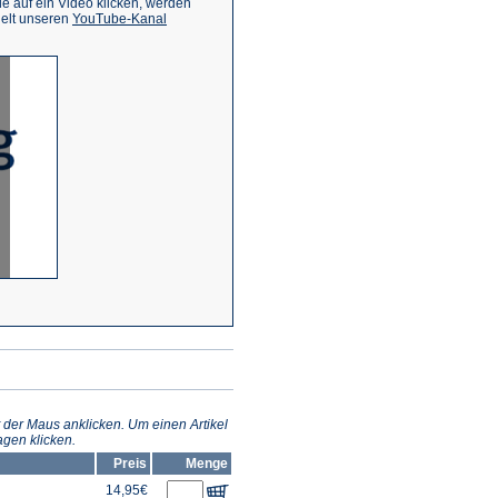
 auf ein Video klicken, werden
(Öffnet
ielt unseren
YouTube-Kanal
in
einem
neuen
Tab)
 der Maus anklicken. Um einen Artikel
gen klicken.
Preis
Menge
14,95€