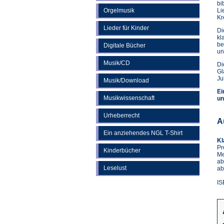
bi
Orgelmusik
Li
Kr
Lieder für Kinder
Di
kl
be
Digitale Bücher
un
Musik/CD
Di
Gl
Ju
Musik/Download
Ei
Musikwissenschaft
un
Urheberrecht
A
Ein anziehendes NGL T-Shirt
Kl
Pr
Kinderbücher
Me
ab
Leselust
ab
IS