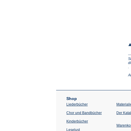
S
d
(Ö
.
in
e
A
n
T
Shop
Liederbücher
Materiali
Chor und Bandbücher
Der Kata
Kinderbücher
Warenko
Leselust