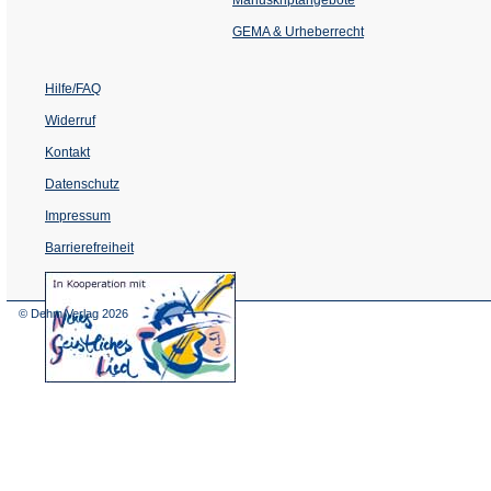
neuen
Tab)
GEMA & Urheberrecht
Hilfe/FAQ
Widerruf
Kontakt
Datenschutz
Impressum
Barrierefreiheit
(Öffnet
in
einem
© Dehm Verlag
2026
neuen
Tab)