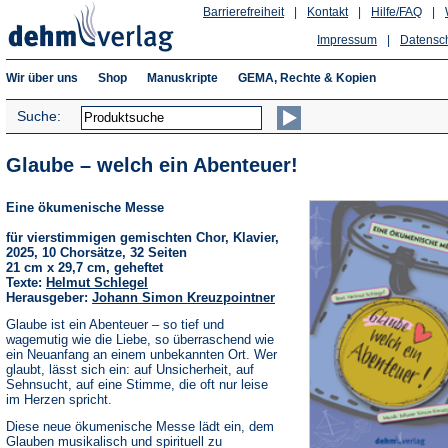
Barrierefreiheit
|
Kontakt
|
Hilfe/FAQ
|
Impressum
|
Datensc
Wir über uns
Shop
Manuskripte
GEMA, Rechte & Kopien
Suche:
Glaube – welch ein Abenteuer!
Eine ökumenische Messe
für vierstimmigen gemischten Chor, Klavier,
2025, 10 Chorsätze, 32 Seiten
21 cm x 29,7 cm, geheftet
Texte:
Helmut Schlegel
Herausgeber:
Johann Simon Kreuzpointner
Glaube ist ein Abenteuer – so tief und
wagemutig wie die Liebe, so überraschend wie
ein Neuanfang an einem unbekannten Ort. Wer
glaubt, lässt sich ein: auf Unsicherheit, auf
Sehnsucht, auf eine Stimme, die oft nur leise
im Herzen spricht.
Diese neue ökumenische Messe lädt ein, dem
Glauben musikalisch und spirituell zu