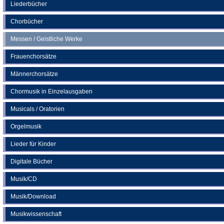
neuen
Liederbücher
Tab)
Chorbücher
Messen / Geistliche Werke
Frauenchorsätze
Männerchorsätze
Chormusik in Einzelausgaben
Musicals / Oratorien
Orgelmusik
Lieder für Kinder
Digitale Bücher
Musik/CD
Musik/Download
Musikwissenschaft