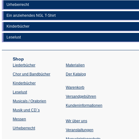
Urheberrecht
Ein anziehendes NGL T-Shirt
Kinderbücher
Leselust
Shop
Liederbücher
Materialien
(Öffnet
Chor und Bandbücher
Der Katalog
in
einem
Kinderbücher
neuen
Warenkorb
Tab)
Leselust
Versandgebühren
Musicals / Oratorien
Kundeninformationen
Musik und CD´s
Messen
Wir über uns
Urheberrecht
(Öffnet
Veranstaltungen
in
einem
Manuskriptangebote