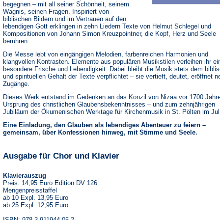
begegnen – mit all seiner Schönheit, seinem
Wagnis, seinen Fragen. Inspiriert von
biblischen Bildern und im Vertrauen auf den
lebendigen Gott erklingen in zehn Liedern Texte von Helmut Schlegel und
Kompositionen von Johann Simon Kreuzpointner, die Kopf, Herz und Seele
berühren.
Die Messe lebt von eingängigen Melodien, farbenreichen Harmonien und
klangvollen Kontrasten. Elemente aus populären Musikstilen verleihen ihr ei
besondere Frische und Lebendigkeit. Dabei bleibt die Musik stets dem bibli
und spirituellen Gehalt der Texte verpflichtet – sie vertieft, deutet, eröffnet 
Zugänge.
Dieses Werk entstand im Gedenken an das Konzil von Nizäa vor 1700 Jahr
Ursprung des christlichen Glaubensbekenntnisses – und zum zehnjährigen
Jubiläum der Ökumenischen Werktage für Kirchenmusik in St. Pölten im Jul
Eine Einladung, den Glauben als lebendiges Abenteuer zu feiern –
gemeinsam, über Konfessionen hinweg, mit Stimme und Seele.
Ausgabe für Chor und Klavier
Klavierauszug
Preis: 14,95 Euro Edition DV 126
Mengenpreisstaffel
ab 10 Expl. 13,95 Euro
ab 25 Expl. 12,95 Euro
ISBN: 978-3-911944-05-2