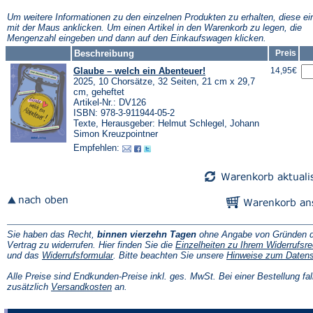
neuen
neuen
neuen
Tab)
Tab)
Tab)
Tab)
Um weitere Informationen zu den einzelnen Produkten zu erhalten, diese ei
mit der Maus anklicken. Um einen Artikel in den Warenkorb zu legen, die
Mengenzahl eingeben und dann auf den Einkaufswagen klicken.
Beschreibung
Preis
Glaube – welch ein Abenteuer!
14,95€
2025, 10 Chorsätze, 32 Seiten, 21 cm x 29,7
cm, geheftet
Artikel-Nr.: DV126
ISBN: 978-3-911944-05-2
Texte, Herausgeber: Helmut Schlegel, Johann
Simon Kreuzpointner
Empfehlen:
Sie haben das Recht,
binnen vierzehn Tagen
ohne Angabe von Gründen d
Vertrag zu widerrufen. Hier finden Sie die
Einzelheiten zu Ihrem Widerrufsre
(Öffnet
und das
Widerrufsformular
. Bitte beachten Sie unsere
Hinweise zum Daten
in
einem
Alle Preise sind Endkunden-Preise inkl. ges. MwSt. Bei einer Bestellung fal
neuen
(Öffnet
zusätzlich
Versandkosten
an.
Tab)
in
einem