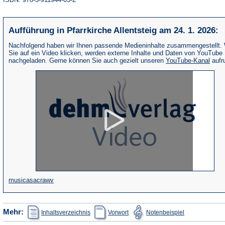
Aufführung in Pfarrkirche Allentsteig am 24. 1. 2026:
Nachfolgend haben wir Ihnen passende Medieninhalte zusammengestellt.
Sie auf ein Video klicken, werden externe Inhalte und Daten von YouTube
(Öffne
nachgeladen. Gerne können Sie auch gezielt unseren
YouTube-Kanal
aufr
in
eine
neue
Tab)
(Öffnet
musicasacrawv
in
einem
(Öffnet
(Öffnet
(Öffnet
Mehr:
Inhaltsverzeichnis
Vorwort
Notenbeispiel
in
in
in
neuen
einem
einem
einem