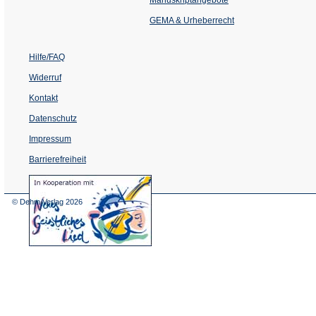
neuen
Tab)
GEMA & Urheberrecht
Hilfe/FAQ
Widerruf
Kontakt
Datenschutz
Impressum
Barrierefreiheit
(Öffnet
in
einem
© Dehm Verlag
2026
neuen
Tab)