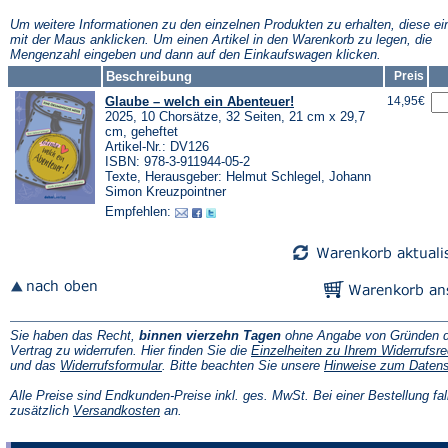
neuen
neuen
neuen
Tab)
Tab)
Tab)
Tab)
Um weitere Informationen zu den einzelnen Produkten zu erhalten, diese ei
mit der Maus anklicken. Um einen Artikel in den Warenkorb zu legen, die
Mengenzahl eingeben und dann auf den Einkaufswagen klicken.
Beschreibung
Preis
Glaube – welch ein Abenteuer!
14,95€
2025, 10 Chorsätze, 32 Seiten, 21 cm x 29,7
cm, geheftet
Artikel-Nr.: DV126
ISBN: 978-3-911944-05-2
Texte, Herausgeber: Helmut Schlegel, Johann
Simon Kreuzpointner
Empfehlen:
Sie haben das Recht,
binnen vierzehn Tagen
ohne Angabe von Gründen d
Vertrag zu widerrufen. Hier finden Sie die
Einzelheiten zu Ihrem Widerrufsre
(Öffnet
und das
Widerrufsformular
. Bitte beachten Sie unsere
Hinweise zum Daten
in
einem
Alle Preise sind Endkunden-Preise inkl. ges. MwSt. Bei einer Bestellung fal
neuen
(Öffnet
zusätzlich
Versandkosten
an.
Tab)
in
einem