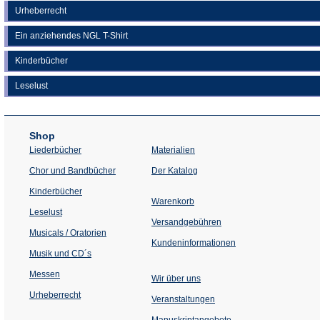
Urheberrecht
Ein anziehendes NGL T-Shirt
Kinderbücher
Leselust
Shop
Liederbücher
Materialien
(Öffnet
Chor und Bandbücher
Der Katalog
in
einem
Kinderbücher
neuen
Warenkorb
Tab)
Leselust
Versandgebühren
Musicals / Oratorien
Kundeninformationen
Musik und CD´s
Messen
Wir über uns
Urheberrecht
(Öffnet
Veranstaltungen
in
einem
Manuskriptangebote