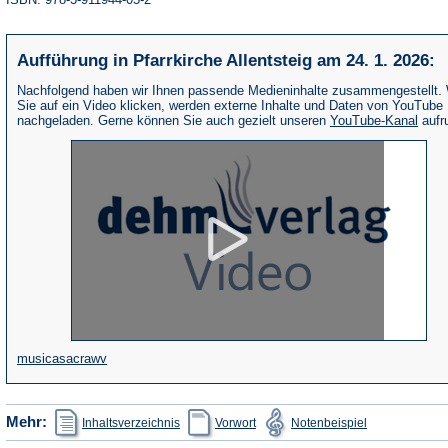
Aufführung in Pfarrkirche Allentsteig am 24. 1. 2026:
Nachfolgend haben wir Ihnen passende Medieninhalte zusammengestellt.
Sie auf ein Video klicken, werden externe Inhalte und Daten von YouTube
(Öffne
nachgeladen. Gerne können Sie auch gezielt unseren
YouTube-Kanal
aufr
in
eine
neue
Tab)
(Öffnet
musicasacrawv
in
einem
(Öffnet
(Öffnet
(Öffnet
Mehr:
Inhaltsverzeichnis
Vorwort
Notenbeispiel
in
in
in
neuen
einem
einem
einem