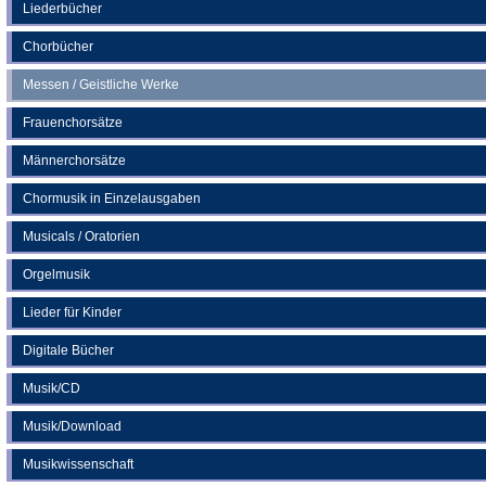
neuen
Liederbücher
Tab)
Chorbücher
Messen / Geistliche Werke
Frauenchorsätze
Männerchorsätze
Chormusik in Einzelausgaben
Musicals / Oratorien
Orgelmusik
Lieder für Kinder
Digitale Bücher
Musik/CD
Musik/Download
Musikwissenschaft