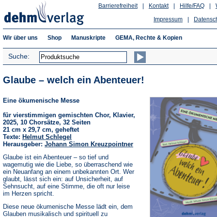
Barrierefreiheit
|
Kontakt
|
Hilfe/FAQ
|
Impressum
|
Datensc
Wir über uns
Shop
Manuskripte
GEMA, Rechte & Kopien
Suche:
Glaube – welch ein Abenteuer!
Eine ökumenische Messe
für vierstimmigen gemischten Chor, Klavier,
2025, 10 Chorsätze, 32 Seiten
21 cm x 29,7 cm, geheftet
Texte:
Helmut Schlegel
Herausgeber:
Johann Simon Kreuzpointner
Glaube ist ein Abenteuer – so tief und
wagemutig wie die Liebe, so überraschend wie
ein Neuanfang an einem unbekannten Ort. Wer
glaubt, lässt sich ein: auf Unsicherheit, auf
Sehnsucht, auf eine Stimme, die oft nur leise
im Herzen spricht.
Diese neue ökumenische Messe lädt ein, dem
Glauben musikalisch und spirituell zu