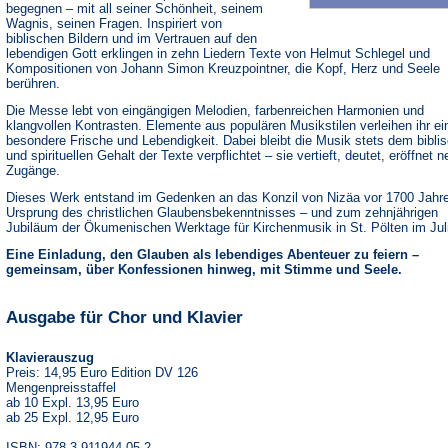
begegnen – mit all seiner Schönheit, seinem
Wagnis, seinen Fragen. Inspiriert von
biblischen Bildern und im Vertrauen auf den
lebendigen Gott erklingen in zehn Liedern Texte von Helmut Schlegel und
Kompositionen von Johann Simon Kreuzpointner, die Kopf, Herz und Seele
berühren.
Die Messe lebt von eingängigen Melodien, farbenreichen Harmonien und
klangvollen Kontrasten. Elemente aus populären Musikstilen verleihen ihr ei
besondere Frische und Lebendigkeit. Dabei bleibt die Musik stets dem bibli
und spirituellen Gehalt der Texte verpflichtet – sie vertieft, deutet, eröffnet 
Zugänge.
Dieses Werk entstand im Gedenken an das Konzil von Nizäa vor 1700 Jahr
Ursprung des christlichen Glaubensbekenntnisses – und zum zehnjährigen
Jubiläum der Ökumenischen Werktage für Kirchenmusik in St. Pölten im Jul
Eine Einladung, den Glauben als lebendiges Abenteuer zu feiern –
gemeinsam, über Konfessionen hinweg, mit Stimme und Seele.
Ausgabe für Chor und Klavier
Klavierauszug
Preis: 14,95 Euro Edition DV 126
Mengenpreisstaffel
ab 10 Expl. 13,95 Euro
ab 25 Expl. 12,95 Euro
ISBN: 978-3-911944-05-2