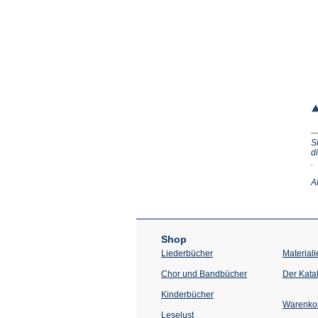
S
d
(Ö
.
in
e
A
n
T
Shop
Liederbücher
Materiali
Chor und Bandbücher
Der Kata
Kinderbücher
Warenko
Leselust