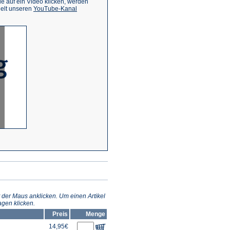
 auf ein Video klicken, werden
(Öffnet
ielt unseren
YouTube-Kanal
in
einem
neuen
Tab)
 der Maus anklicken. Um einen Artikel
gen klicken.
Preis
Menge
14,95€