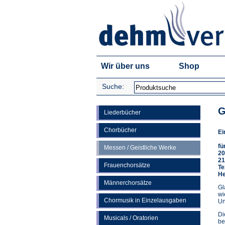
Wir über uns
Shop
Suche:
G
Liederbücher
Chorbücher
Ei
fü
Messen / Geistliche Werke
20
21
Frauenchorsätze
Te
He
Männerchorsätze
Gl
wi
Chormusik in Einzelausgaben
Un
Di
Musicals / Oratorien
be