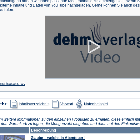
Nachfolgend haben wir Ihnen passende Medieninhalte zusammengestellt. Wenn Sie
externe Inhalte und Daten von YouTube nachgeladen. Gerne können Sie auch gez
aufrufen.
(Öffnet
musicasacrawv
in
einem
(Öffnet
(Öffnet
(Öffnet
ehr:
Inhaltsverzeichnis
Vorwort
Notenbeispiel
in
in
in
neuen
einem
einem
einem
neuen
neuen
neuen
Tab)
Tab)
Tab)
Tab)
m weitere Informationen zu den einzelnen Produkten zu erhalten, diese einfach mit
n den Warenkorb zu legen, die Mengenzahl eingeben und dann auf den Einkaufswa
Beschreibung
Glaube – welch ein Abenteuer!