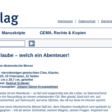
Impressum
|
Datenschutz
|
Barriere
Manuskripte
GEMA, Rechte & Kopien
laube – welch ein Abenteuer!
ne ökumenische Messe
r vierstimmigen gemischten Chor, Klavier,
25, 10 Chorsätze, 32 Seiten
 cm x 29,7 cm, geheftet
xte:
Helmut Schlegel
rausgeber:
Johann Simon Kreuzpointner
aube ist ein Abenteuer – so tief und wagemutig wie die Liebe, so überraschend
e ein Neuanfang an einem unbekannten Ort. Wer glaubt, lässt sich ein: auf
sicherheit, auf Sehnsucht, auf eine Stimme, die oft nur leise im Herzen spricht.
ese neue ökumenische Messe lädt ein, dem Glauben musikalisch und spirituell zu
gegnen – mit all seiner Schönheit, seinem Wagnis, seinen Fragen. Inspiriert von