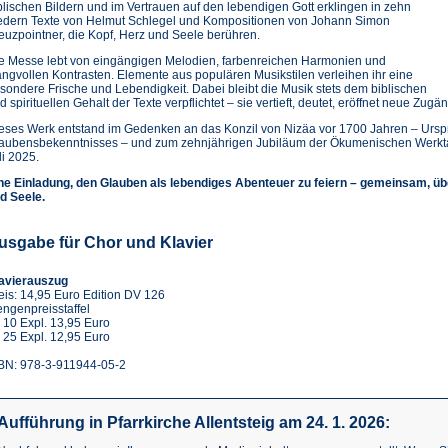
blischen Bildern und im Vertrauen auf den lebendigen Gott erklingen in zehn
edern Texte von Helmut Schlegel und Kompositionen von Johann Simon
euzpointner, die Kopf, Herz und Seele berühren.
e Messe lebt von eingängigen Melodien, farbenreichen Harmonien und
angvollen Kontrasten. Elemente aus populären Musikstilen verleihen ihr eine
sondere Frische und Lebendigkeit. Dabei bleibt die Musik stets dem biblischen
d spirituellen Gehalt der Texte verpflichtet – sie vertieft, deutet, eröffnet neue Zugä
eses Werk entstand im Gedenken an das Konzil von Nizäa vor 1700 Jahren – Urspr
aubensbekenntnisses – und zum zehnjährigen Jubiläum der Ökumenischen Werktage
li 2025.
ne Einladung, den Glauben als lebendiges Abenteuer zu feiern – gemeinsam, ü
d Seele.
usgabe für Chor und Klavier
avierauszug
eis: 14,95 Euro Edition DV 126
ngenpreisstaffel
 10 Expl. 13,95 Euro
 25 Expl. 12,95 Euro
BN: 978-3-911944-05-2
Aufführung in Pfarrkirche Allentsteig am 24. 1. 2026: