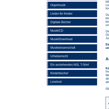
bi
Orgelmusik
Li
Kr
Lieder für Kinder
Di
kl
be
Digitale Bücher
un
Musik/CD
Di
Gl
Ju
Musik/Download
Ei
Musikwissenschaft
un
Urheberrecht
A
Ein anziehendes NGL T-Shirt
Kl
Pr
Kinderbücher
Me
ab
Leselust
ab
IS