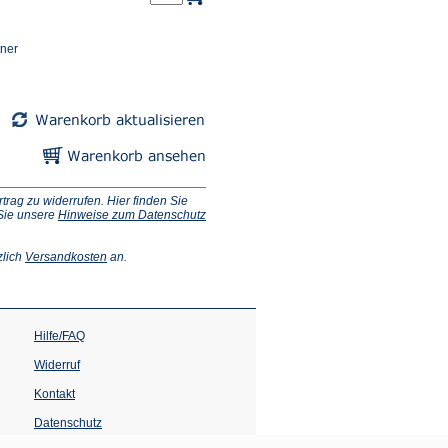
tner
ag zu widerrufen. Hier finden Sie
 Sie unsere
Hinweise zum Datenschutz
(Öffnet
zlich
Versandkosten
an.
in
einem
neuen
Tab)
Hilfe/FAQ
Widerruf
Kontakt
Datenschutz