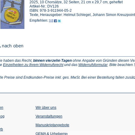
2025, 10 Chorsätze, 32 Seiten, 21 cm x 29,7 cm, geheftet
Artikel-Nr.: DV126
ISBN: 978-3-911944-05-2
Texte, Herausgeber: Helmut Schlegel, Johann Simon Kreuzpoin
Empfehlen:
ie haben das Recht,
binnen vierzehn Tagen
ohne Angabe von Gründen diesen Vertr
(Öffnet
(Öffnet
ie
Einzelheiten zu Ihrem Widerrufsrecht
und das
Widerrufsformular
. Bitte beachten
ffnet
in
in
einem
einem
inem
neuen
neuen
lle Preise sind Endkunden-Preise inkl. ges. MwSt. Bei einer Bestellung fallen zusät
euen
Tab)
Tab)
ab)
en
Wir über uns
(Öffnet
(Öffnet
log
Veranstaltungen
in
in
einem
einem
Manuskriptangebote
neuen
neuen
rb
Tab)
Tab)
GEMA & Urheberrecht