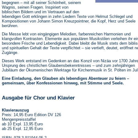
begegnen – mit all seiner Schönheit, seinem
Wagnis, seinen Fragen. Inspiriert von
biblischen Bildern und im Vertrauen auf den
lebendigen Gott erklingen in zehn Liedern Texte von Helmut Schlegel und
Kompositionen von Johann Simon Kreuzpointner, die Kopf, Herz und Seele
berühren.
Die Messe lebt von eingängigen Melodien, farbenreichen Harmonien und
klangvollen Kontrasten. Elemente aus populären Musikstilen verleihen ihr ei
besondere Frische und Lebendigkeit. Dabei bleibt die Musik stets dem bibli
und spirituellen Gehalt der Texte verpflichtet – sie vertieft, deutet, eröffnet 
Zugänge.
Dieses Werk entstand im Gedenken an das Konzil von Nizäa vor 1700 Jahr
Ursprung des christlichen Glaubensbekenntnisses – und zum zehnjährigen
Jubiläum der Ökumenischen Werktage für Kirchenmusik in St. Pölten im Jul
Eine Einladung, den Glauben als lebendiges Abenteuer zu feiern –
gemeinsam, über Konfessionen hinweg, mit Stimme und Seele.
Ausgabe für Chor und Klavier
Klavierauszug
Preis: 14,95 Euro Edition DV 126
Mengenpreisstaffel
ab 10 Expl. 13,95 Euro
ab 25 Expl. 12,95 Euro
ISBN: 978-3-911944-05-2