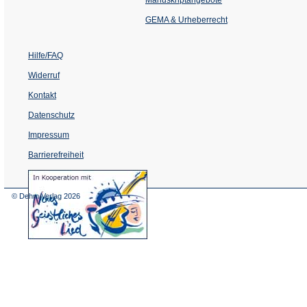
neuen
Tab)
GEMA & Urheberrecht
Hilfe/FAQ
Widerruf
Kontakt
Datenschutz
Impressum
Barrierefreiheit
(Öffnet
in
einem
© Dehm Verlag
2026
neuen
Tab)