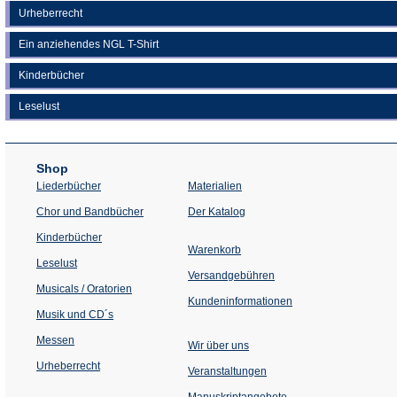
Urheberrecht
Ein anziehendes NGL T-Shirt
Kinderbücher
Leselust
Shop
Liederbücher
Materialien
(Öffnet
Chor und Bandbücher
Der Katalog
in
einem
Kinderbücher
neuen
Warenkorb
Tab)
Leselust
Versandgebühren
Musicals / Oratorien
Kundeninformationen
Musik und CD´s
Messen
Wir über uns
Urheberrecht
(Öffnet
Veranstaltungen
in
einem
Manuskriptangebote