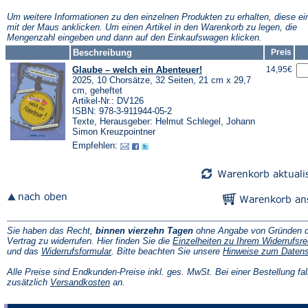
neuen
neuen
neuen
Tab)
Tab)
Tab)
Tab)
Um weitere Informationen zu den einzelnen Produkten zu erhalten, diese ei
mit der Maus anklicken. Um einen Artikel in den Warenkorb zu legen, die
Mengenzahl eingeben und dann auf den Einkaufswagen klicken.
Beschreibung
Preis
Glaube – welch ein Abenteuer!
14,95€
2025, 10 Chorsätze, 32 Seiten, 21 cm x 29,7
cm, geheftet
Artikel-Nr.: DV126
ISBN: 978-3-911944-05-2
Texte, Herausgeber: Helmut Schlegel, Johann
Simon Kreuzpointner
Empfehlen:
Sie haben das Recht,
binnen vierzehn Tagen
ohne Angabe von Gründen d
Vertrag zu widerrufen. Hier finden Sie die
Einzelheiten zu Ihrem Widerrufsre
(Öffnet
und das
Widerrufsformular
. Bitte beachten Sie unsere
Hinweise zum Daten
in
einem
Alle Preise sind Endkunden-Preise inkl. ges. MwSt. Bei einer Bestellung fal
neuen
(Öffnet
zusätzlich
Versandkosten
an.
Tab)
in
einem