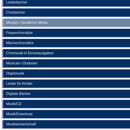
neuen
Liederbücher
Tab)
Chorbücher
Messen / Geistliche Werke
Frauenchorsätze
Männerchorsätze
Chormusik in Einzelausgaben
Musicals / Oratorien
Orgelmusik
Lieder für Kinder
Digitale Bücher
Musik/CD
Musik/Download
Musikwissenschaft