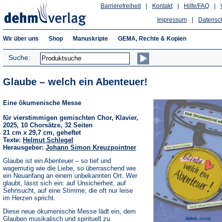
Barrierefreiheit
|
Kontakt
|
Hilfe/FAQ
|
Impressum
|
Datensc
Wir über uns
Shop
Manuskripte
GEMA, Rechte & Kopien
Suche:
Glaube – welch ein Abenteuer!
Eine ökumenische Messe
für vierstimmigen gemischten Chor, Klavier,
2025, 10 Chorsätze, 32 Seiten
21 cm x 29,7 cm, geheftet
Texte:
Helmut Schlegel
Herausgeber:
Johann Simon Kreuzpointner
Glaube ist ein Abenteuer – so tief und
wagemutig wie die Liebe, so überraschend wie
ein Neuanfang an einem unbekannten Ort. Wer
glaubt, lässt sich ein: auf Unsicherheit, auf
Sehnsucht, auf eine Stimme, die oft nur leise
im Herzen spricht.
Diese neue ökumenische Messe lädt ein, dem
Glauben musikalisch und spirituell zu