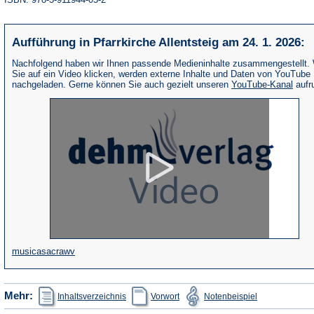
Aufführung in Pfarrkirche Allentsteig am 24. 1. 2026:
Nachfolgend haben wir Ihnen passende Medieninhalte zusammengestellt.
Sie auf ein Video klicken, werden externe Inhalte und Daten von YouTube
(Öffne
nachgeladen. Gerne können Sie auch gezielt unseren
YouTube-Kanal
aufr
in
eine
neue
Tab)
(Öffnet
musicasacrawv
in
einem
(Öffnet
(Öffnet
(Öffnet
Mehr:
Inhaltsverzeichnis
Vorwort
Notenbeispiel
in
in
in
neuen
einem
einem
einem