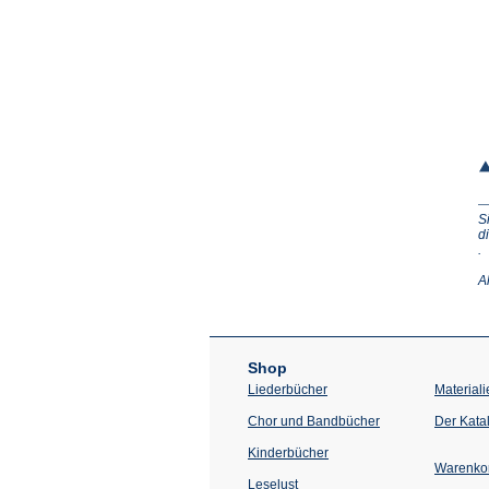
S
d
(Ö
.
in
e
A
n
T
Shop
Liederbücher
Materiali
Chor und Bandbücher
Der Kata
Kinderbücher
Warenko
Leselust