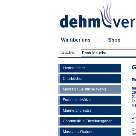
Wir über uns
Shop
Suche:
G
Liederbücher
Chorbücher
Ei
fü
Messen / Geistliche Werke
20
21
Frauenchorsätze
Te
He
Männerchorsätze
Gl
wi
Chormusik in Einzelausgaben
Un
Di
Musicals / Oratorien
be