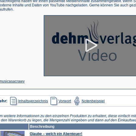
Nachfolgend haben wir Ihnen passende Medieninhalte zusammengestellt. Wenn Sie
externe Inhalte und Daten von YouTube nachgeladen. Gerne können Sie auch gez
aufrufen.
(Öffnet
musicasacrawv
in
einem
(Öffnet
(Öffnet
(Öffnet
ehr:
Inhaltsverzeichnis
Vorwort
Notenbeispiel
in
in
in
neuen
einem
einem
einem
neuen
neuen
neuen
Tab)
Tab)
Tab)
Tab)
m weitere Informationen zu den einzelnen Produkten zu erhalten, diese einfach mit
n den Warenkorb zu legen, die Mengenzahl eingeben und dann auf den Einkaufswa
Beschreibung
Glaube – welch ein Abenteuer!