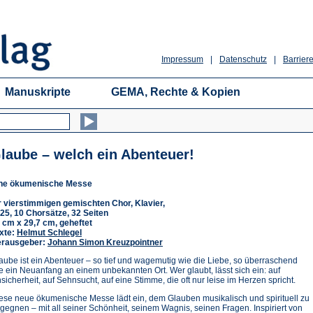
Impressum
|
Datenschutz
|
Barriere
Manuskripte
GEMA, Rechte & Kopien
laube – welch ein Abenteuer!
ne ökumenische Messe
r vierstimmigen gemischten Chor, Klavier,
25, 10 Chorsätze, 32 Seiten
 cm x 29,7 cm, geheftet
xte:
Helmut Schlegel
rausgeber:
Johann Simon Kreuzpointner
aube ist ein Abenteuer – so tief und wagemutig wie die Liebe, so überraschend
e ein Neuanfang an einem unbekannten Ort. Wer glaubt, lässt sich ein: auf
sicherheit, auf Sehnsucht, auf eine Stimme, die oft nur leise im Herzen spricht.
ese neue ökumenische Messe lädt ein, dem Glauben musikalisch und spirituell zu
gegnen – mit all seiner Schönheit, seinem Wagnis, seinen Fragen. Inspiriert von