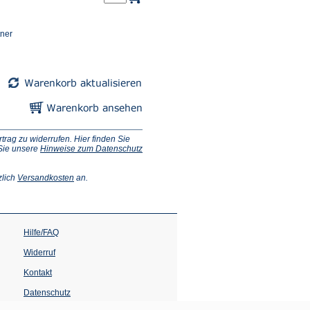
tner
ag zu widerrufen. Hier finden Sie
 Sie unsere
Hinweise zum Datenschutz
(Öffnet
zlich
Versandkosten
an.
in
einem
neuen
Tab)
Hilfe/FAQ
Widerruf
Kontakt
Datenschutz