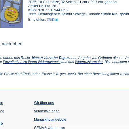
2025, 10 Chorsätze, 32 Seiten, 21 cm x 29,7 cm, geheftet
Artikel-Nr.: DV126
ISBN: 978-3-911944-05-2
Texte, Herausgeber: Helmut Schlegel, Johann Simon Kreuzpoin
Empfehlen:
ie haben das Recht,
binnen vierzehn Tagen
ohne Angabe von Gründen diesen Vertr
(Öffnet
(Öffnet
ie
Einzelheiten zu Ihrem Widerrufsrecht
und das
Widerrufsformular
. Bitte beachten
ffnet
in
in
einem
einem
inem
neuen
neuen
lle Preise sind Endkunden-Preise inkl. ges. MwSt. Bei einer Bestellung fallen zusät
euen
Tab)
Tab)
ab)
en
Wir über uns
(Öffnet
(Öffnet
log
Veranstaltungen
in
in
einem
einem
Manuskriptangebote
neuen
neuen
rb
Tab)
Tab)
GEMA & Urheberrecht