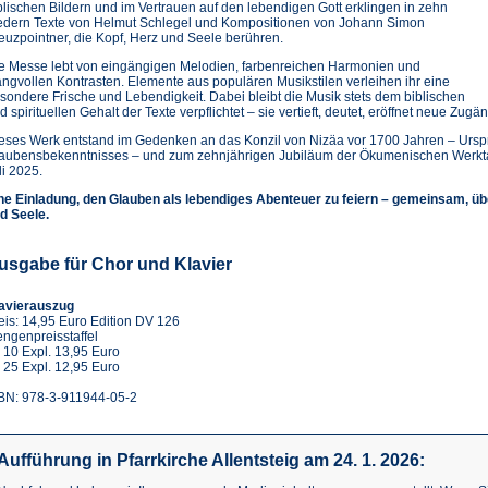
blischen Bildern und im Vertrauen auf den lebendigen Gott erklingen in zehn
edern Texte von Helmut Schlegel und Kompositionen von Johann Simon
euzpointner, die Kopf, Herz und Seele berühren.
e Messe lebt von eingängigen Melodien, farbenreichen Harmonien und
angvollen Kontrasten. Elemente aus populären Musikstilen verleihen ihr eine
sondere Frische und Lebendigkeit. Dabei bleibt die Musik stets dem biblischen
d spirituellen Gehalt der Texte verpflichtet – sie vertieft, deutet, eröffnet neue Zugä
eses Werk entstand im Gedenken an das Konzil von Nizäa vor 1700 Jahren – Urspr
aubensbekenntnisses – und zum zehnjährigen Jubiläum der Ökumenischen Werktage
li 2025.
ne Einladung, den Glauben als lebendiges Abenteuer zu feiern – gemeinsam, ü
d Seele.
usgabe für Chor und Klavier
avierauszug
eis: 14,95 Euro Edition DV 126
ngenpreisstaffel
 10 Expl. 13,95 Euro
 25 Expl. 12,95 Euro
BN: 978-3-911944-05-2
Aufführung in Pfarrkirche Allentsteig am 24. 1. 2026: