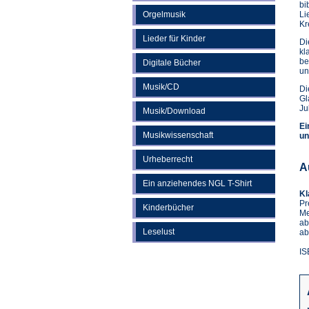
bi
Orgelmusik
Li
Kr
Lieder für Kinder
Di
kl
be
Digitale Bücher
un
Musik/CD
Di
Gl
Ju
Musik/Download
Ei
Musikwissenschaft
un
Urheberrecht
A
Ein anziehendes NGL T-Shirt
Kl
Pr
Kinderbücher
Me
ab
Leselust
ab
IS