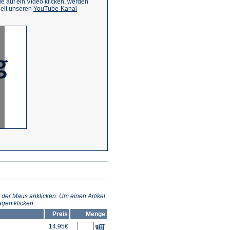
 auf ein Video klicken, werden
(Öffnet
ielt unseren
YouTube-Kanal
in
einem
neuen
Tab)
 der Maus anklicken. Um einen Artikel
gen klicken.
Preis
Menge
14,95€