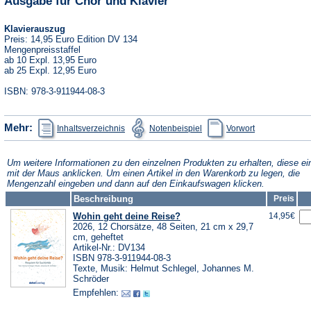
Ausgabe für Chor und Klavier
Klavierauszug
Preis: 14,95 Euro Edition DV 134
Mengenpreisstaffel
ab 10 Expl. 13,95 Euro
ab 25 Expl. 12,95 Euro
ISBN: 978-3-911944-08-3
(Öffnet
(Öffnet
(Öffnet
Mehr:
Inhaltsverzeichnis
Notenbeispiel
Vorwort
in
in
in
einem
einem
einem
neuen
neuen
neuen
Tab)
Tab)
Tab)
Um weitere Informationen zu den einzelnen Produkten zu erhalten, diese ei
mit der Maus anklicken. Um einen Artikel in den Warenkorb zu legen, die
Mengenzahl eingeben und dann auf den Einkaufswagen klicken.
Beschreibung
Preis
Wohin geht deine Reise?
14,95€
2026, 12 Chorsätze, 48 Seiten, 21 cm x 29,7
cm, geheftet
Artikel-Nr.: DV134
ISBN 978-3-911944-08-3
Texte, Musik: Helmut Schlegel, Johannes M.
Schröder
Empfehlen: