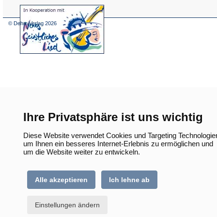
(Öffnet
in
einem
© Dehm Verlag
2026
neuen
Tab)
Ihre Privatsphäre ist uns wichtig
Diese Website verwendet Cookies und Targeting Technologie
um Ihnen ein besseres Internet-Erlebnis zu ermöglichen und
um die Website weiter zu entwickeln.
Alle akzeptieren
Ich lehne ab
Einstellungen ändern