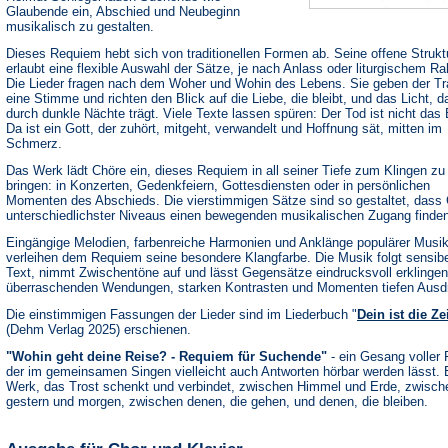
Glaubende ein, Abschied und Neubeginn
musikalisch zu gestalten.
Dieses Requiem hebt sich von traditionellen Formen ab. Seine offene Strukt
erlaubt eine flexible Auswahl der Sätze, je nach Anlass oder liturgischem R
Die Lieder fragen nach dem Woher und Wohin des Lebens. Sie geben der Tr
eine Stimme und richten den Blick auf die Liebe, die bleibt, und das Licht, d
durch dunkle Nächte trägt. Viele Texte lassen spüren: Der Tod ist nicht das
Da ist ein Gott, der zuhört, mitgeht, verwandelt und Hoffnung sät, mitten im
Schmerz.
Das Werk lädt Chöre ein, dieses Requiem in all seiner Tiefe zum Klingen zu
bringen: in Konzerten, Gedenkfeiern, Gottesdiensten oder in persönlichen
Momenten des Abschieds. Die vierstimmigen Sätze sind so gestaltet, dass
unterschiedlichster Niveaus einen bewegenden musikalischen Zugang finden
Eingängige Melodien, farbenreiche Harmonien und Anklänge populärer Musik
verleihen dem Requiem seine besondere Klangfarbe. Die Musik folgt sensib
Text, nimmt Zwischentöne auf und lässt Gegensätze eindrucksvoll erklingen
überraschenden Wendungen, starken Kontrasten und Momenten tiefen Ausd
Die einstimmigen Fassungen der Lieder sind im Liederbuch "
Dein ist die Ze
(Dehm Verlag 2025) erschienen.
"Wohin geht deine Reise? - Requiem für Suchende"
- ein Gesang voller 
der im gemeinsamen Singen vielleicht auch Antworten hörbar werden lässt. 
Werk, das Trost schenkt und verbindet, zwischen Himmel und Erde, zwisch
gestern und morgen, zwischen denen, die gehen, und denen, die bleiben.