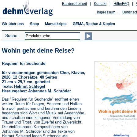
Barrierefreiheit
|
Kontakt
|
Hilfe/FAQ
|
Impressum
|
Datensc
Wir über uns
Shop
Manuskripte
GEMA, Rechte & Kopien
Suche:
Wohin geht deine Reise?
Requiem für Suchende
für vierstimmigen gemischten Chor, Klavier,
2026, 12 Chorsätze, 48 Seiten
21 cm x 29,7 cm, geheftet
Texte:
Helmut Schlegel
Herausgeber:
Johannes M. Schröder
Das "Requiem für Suchende" eröffnet einen
weiten Raum für Fragen, Erinnern und Hoffen.
In zwölf poetischen und berührenden Liedern
begegnen sich Wort und Musik auf Augenhöhe
und schaffen eine klingende Verbindung von
Trauer und Trost, von Zweifel und Zuversicht.
Die einfühlsamen Kompositionen von
Johannes M. Schröder und die Texte von
Helmut Schlegel laden Suchende wie