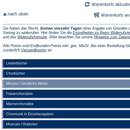
Sie haben das Recht,
binnen vierzehn Tagen
ohne Angabe von Gründen d
Vertrag zu widerrufen. Hier finden Sie die
Einzelheiten zu Ihrem Widerrufsre
(Öffnet
und das
Widerrufsformular
. Bitte beachten Sie unsere
Hinweise zum Daten
in
einem
Alle Preise sind Endkunden-Preise inkl. ges. MwSt. Bei einer Bestellung fal
neuen
(Öffnet
zusätzlich
Versandkosten
an.
Tab)
in
einem
neuen
Liederbücher
Tab)
Chorbücher
Messen / Geistliche Werke
Frauenchorsätze
Männerchorsätze
Chormusik in Einzelausgaben
Musicals / Oratorien