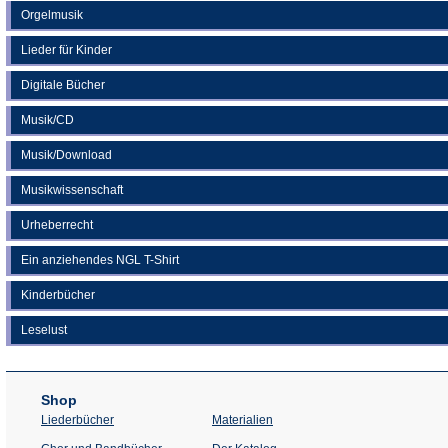
Orgelmusik
Lieder für Kinder
Digitale Bücher
Musik/CD
Musik/Download
Musikwissenschaft
Urheberrecht
Ein anziehendes NGL T-Shirt
Kinderbücher
Leselust
Shop
Liederbücher
Materialien
(Öffnet