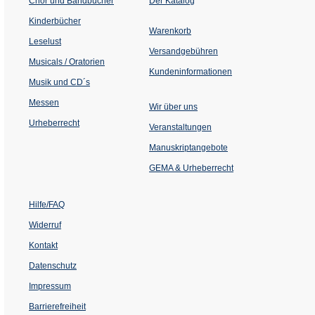
Chor und Bandbücher
Der Katalog
in
einem
Kinderbücher
neuen
Warenkorb
Tab)
Leselust
Versandgebühren
Musicals / Oratorien
Kundeninformationen
Musik und CD´s
Messen
Wir über uns
Urheberrecht
(Öffnet
Veranstaltungen
in
einem
Manuskriptangebote
neuen
Tab)
GEMA & Urheberrecht
Hilfe/FAQ
Widerruf
Kontakt
Datenschutz
Impressum
Barrierefreiheit