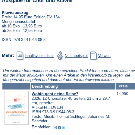
Ausgabe für Chor und Klavier
Klavierauszug
Preis: 14,95 Euro Edition DV 134
Mengenpreisstaffel
ab 10 Expl. 13,95 Euro
ab 25 Expl. 12,95 Euro
ISBN: 978-3-911944-08-3
(Öffnet
(Öffnet
(Öffnet
Mehr:
Inhaltsverzeichnis
Notenbeispiel
Vorwort
in
in
in
einem
einem
einem
neuen
neuen
neuen
Tab)
Tab)
Tab)
Um weitere Informationen zu den einzelnen Produkten zu erhalten, diese ei
mit der Maus anklicken. Um einen Artikel in den Warenkorb zu legen, die
Mengenzahl eingeben und dann auf den Einkaufswagen klicken.
Beschreibung
Preis
Wohin geht deine Reise?
14,95€
2026, 12 Chorsätze, 48 Seiten, 21 cm x 29,7
cm, geheftet
Artikel-Nr.: DV134
ISBN 978-3-911944-08-3
Texte, Musik: Helmut Schlegel, Johannes M.
Schröder
Empfehlen: