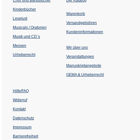
Chor und Bandbücher
Der Katalog
in
einem
Kinderbücher
neuen
Warenkorb
Tab)
Leselust
Versandgebühren
Musicals / Oratorien
Kundeninformationen
Musik und CD´s
Messen
Wir über uns
Urheberrecht
(Öffnet
Veranstaltungen
in
einem
Manuskriptangebote
neuen
Tab)
GEMA & Urheberrecht
Hilfe/FAQ
Widerruf
Kontakt
Datenschutz
Impressum
Barrierefreiheit