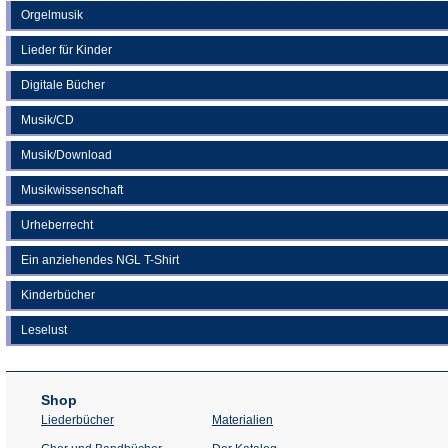
Orgelmusik
Lieder für Kinder
Digitale Bücher
Musik/CD
Musik/Download
Musikwissenschaft
Urheberrecht
Ein anziehendes NGL T-Shirt
Kinderbücher
Leselust
Shop
Liederbücher
Materialien
(Öffnet