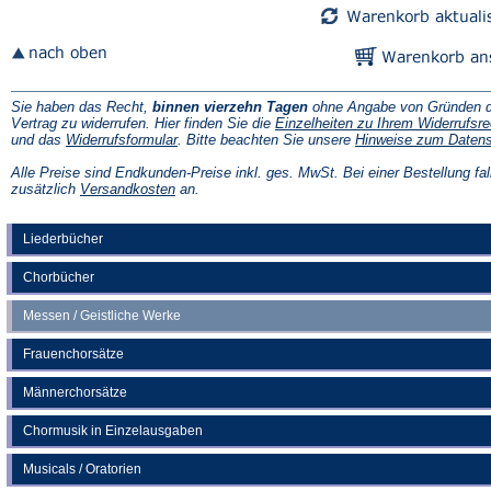
Sie haben das Recht,
binnen vierzehn Tagen
ohne Angabe von Gründen d
Vertrag zu widerrufen. Hier finden Sie die
Einzelheiten zu Ihrem Widerrufsre
(Öffnet
und das
Widerrufsformular
. Bitte beachten Sie unsere
Hinweise zum Daten
in
einem
Alle Preise sind Endkunden-Preise inkl. ges. MwSt. Bei einer Bestellung fal
neuen
(Öffnet
zusätzlich
Versandkosten
an.
Tab)
in
einem
neuen
Liederbücher
Tab)
Chorbücher
Messen / Geistliche Werke
Frauenchorsätze
Männerchorsätze
Chormusik in Einzelausgaben
Musicals / Oratorien