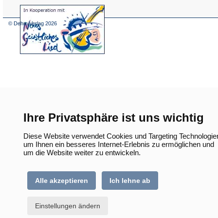
(Öffnet
in
einem
© Dehm Verlag
2026
neuen
Tab)
Ihre Privatsphäre ist uns wichtig
Diese Website verwendet Cookies und Targeting Technologie
um Ihnen ein besseres Internet-Erlebnis zu ermöglichen und
um die Website weiter zu entwickeln.
Alle akzeptieren
Ich lehne ab
Einstellungen ändern