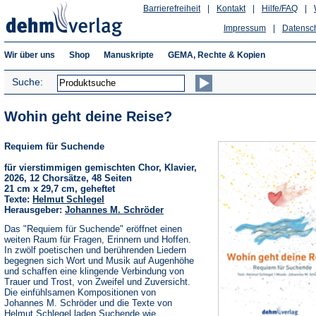
Barrierefreiheit
|
Kontakt
|
Hilfe/FAQ
|
Impressum
|
Datensc
Wir über uns
Shop
Manuskripte
GEMA, Rechte & Kopien
Suche:
Wohin geht deine Reise?
Requiem für Suchende
für vierstimmigen gemischten Chor, Klavier,
2026, 12 Chorsätze, 48 Seiten
21 cm x 29,7 cm, geheftet
Texte:
Helmut Schlegel
Herausgeber:
Johannes M. Schröder
Das "Requiem für Suchende" eröffnet einen
weiten Raum für Fragen, Erinnern und Hoffen.
In zwölf poetischen und berührenden Liedern
begegnen sich Wort und Musik auf Augenhöhe
und schaffen eine klingende Verbindung von
Trauer und Trost, von Zweifel und Zuversicht.
Die einfühlsamen Kompositionen von
Johannes M. Schröder und die Texte von
Helmut Schlegel laden Suchende wie