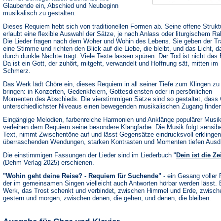
Glaubende ein, Abschied und Neubeginn
musikalisch zu gestalten.
Dieses Requiem hebt sich von traditionellen Formen ab. Seine offene Strukt
erlaubt eine flexible Auswahl der Sätze, je nach Anlass oder liturgischem R
Die Lieder fragen nach dem Woher und Wohin des Lebens. Sie geben der Tr
eine Stimme und richten den Blick auf die Liebe, die bleibt, und das Licht, d
durch dunkle Nächte trägt. Viele Texte lassen spüren: Der Tod ist nicht das
Da ist ein Gott, der zuhört, mitgeht, verwandelt und Hoffnung sät, mitten im
Schmerz.
Das Werk lädt Chöre ein, dieses Requiem in all seiner Tiefe zum Klingen zu
bringen: in Konzerten, Gedenkfeiern, Gottesdiensten oder in persönlichen
Momenten des Abschieds. Die vierstimmigen Sätze sind so gestaltet, dass
unterschiedlichster Niveaus einen bewegenden musikalischen Zugang finden
Eingängige Melodien, farbenreiche Harmonien und Anklänge populärer Musik
verleihen dem Requiem seine besondere Klangfarbe. Die Musik folgt sensib
Text, nimmt Zwischentöne auf und lässt Gegensätze eindrucksvoll erklingen
überraschenden Wendungen, starken Kontrasten und Momenten tiefen Ausd
Die einstimmigen Fassungen der Lieder sind im Liederbuch "
Dein ist die Ze
(Dehm Verlag 2025) erschienen.
"Wohin geht deine Reise? - Requiem für Suchende"
- ein Gesang voller 
der im gemeinsamen Singen vielleicht auch Antworten hörbar werden lässt. 
Werk, das Trost schenkt und verbindet, zwischen Himmel und Erde, zwisch
gestern und morgen, zwischen denen, die gehen, und denen, die bleiben.