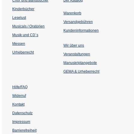
Chor und Bandbücher
Der Katalog
in
einem
Kinderbücher
neuen
Warenkorb
Tab)
Leselust
Versandgebühren
Musicals / Oratorien
Kundeninformationen
Musik und CD´s
Messen
Wir über uns
Urheberrecht
(Öffnet
Veranstaltungen
in
einem
Manuskriptangebote
neuen
Tab)
GEMA & Urheberrecht
Hilfe/FAQ
Widerruf
Kontakt
Datenschutz
Impressum
Barrierefreiheit