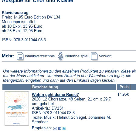
Ausgabe für Chor und Klavier
Klavierauszug
Preis: 14,95 Euro Edition DV 134
Mengenpreisstaffel
ab 10 Expl. 13,95 Euro
ab 25 Expl. 12,95 Euro
ISBN: 978-3-911944-08-3
(Öffnet
(Öffnet
(Öffnet
Mehr:
Inhaltsverzeichnis
Notenbeispiel
Vorwort
in
in
in
einem
einem
einem
neuen
neuen
neuen
Tab)
Tab)
Tab)
Um weitere Informationen zu den einzelnen Produkten zu erhalten, diese ei
mit der Maus anklicken. Um einen Artikel in den Warenkorb zu legen, die
Mengenzahl eingeben und dann auf den Einkaufswagen klicken.
Beschreibung
Preis
Wohin geht deine Reise?
14,95€
2026, 12 Chorsätze, 48 Seiten, 21 cm x 29,7
cm, geheftet
Artikel-Nr.: DV134
ISBN 978-3-911944-08-3
Texte, Musik: Helmut Schlegel, Johannes M.
Schröder
Empfehlen: