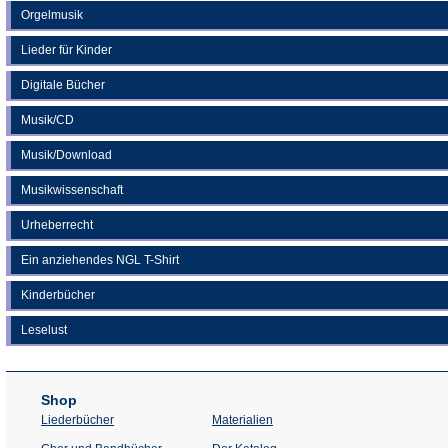
Orgelmusik
Lieder für Kinder
Digitale Bücher
Musik/CD
Musik/Download
Musikwissenschaft
Urheberrecht
Ein anziehendes NGL T-Shirt
Kinderbücher
Leselust
Shop
Liederbücher
Materialien
(Öffnet