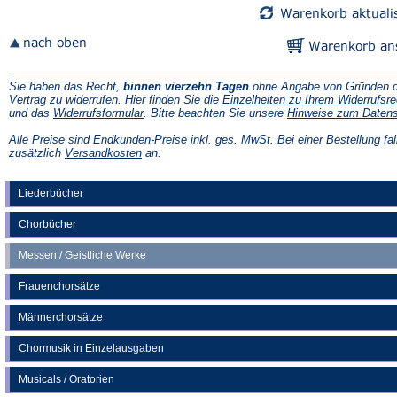
Sie haben das Recht,
binnen vierzehn Tagen
ohne Angabe von Gründen d
Vertrag zu widerrufen. Hier finden Sie die
Einzelheiten zu Ihrem Widerrufsre
(Öffnet
und das
Widerrufsformular
. Bitte beachten Sie unsere
Hinweise zum Daten
in
einem
Alle Preise sind Endkunden-Preise inkl. ges. MwSt. Bei einer Bestellung fal
neuen
(Öffnet
zusätzlich
Versandkosten
an.
Tab)
in
einem
neuen
Liederbücher
Tab)
Chorbücher
Messen / Geistliche Werke
Frauenchorsätze
Männerchorsätze
Chormusik in Einzelausgaben
Musicals / Oratorien