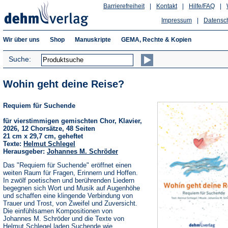
Barrierefreiheit
|
Kontakt
|
Hilfe/FAQ
|
Impressum
|
Datensc
Wir über uns
Shop
Manuskripte
GEMA, Rechte & Kopien
Suche:
Wohin geht deine Reise?
Requiem für Suchende
für vierstimmigen gemischten Chor, Klavier,
2026, 12 Chorsätze, 48 Seiten
21 cm x 29,7 cm, geheftet
Texte:
Helmut Schlegel
Herausgeber:
Johannes M. Schröder
Das "Requiem für Suchende" eröffnet einen
weiten Raum für Fragen, Erinnern und Hoffen.
In zwölf poetischen und berührenden Liedern
begegnen sich Wort und Musik auf Augenhöhe
und schaffen eine klingende Verbindung von
Trauer und Trost, von Zweifel und Zuversicht.
Die einfühlsamen Kompositionen von
Johannes M. Schröder und die Texte von
Helmut Schlegel laden Suchende wie