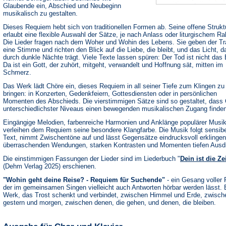
Glaubende ein, Abschied und Neubeginn
musikalisch zu gestalten.
Dieses Requiem hebt sich von traditionellen Formen ab. Seine offene Strukt
erlaubt eine flexible Auswahl der Sätze, je nach Anlass oder liturgischem R
Die Lieder fragen nach dem Woher und Wohin des Lebens. Sie geben der Tr
eine Stimme und richten den Blick auf die Liebe, die bleibt, und das Licht, d
durch dunkle Nächte trägt. Viele Texte lassen spüren: Der Tod ist nicht das
Da ist ein Gott, der zuhört, mitgeht, verwandelt und Hoffnung sät, mitten im
Schmerz.
Das Werk lädt Chöre ein, dieses Requiem in all seiner Tiefe zum Klingen zu
bringen: in Konzerten, Gedenkfeiern, Gottesdiensten oder in persönlichen
Momenten des Abschieds. Die vierstimmigen Sätze sind so gestaltet, dass
unterschiedlichster Niveaus einen bewegenden musikalischen Zugang finden
Eingängige Melodien, farbenreiche Harmonien und Anklänge populärer Musik
verleihen dem Requiem seine besondere Klangfarbe. Die Musik folgt sensib
Text, nimmt Zwischentöne auf und lässt Gegensätze eindrucksvoll erklingen
überraschenden Wendungen, starken Kontrasten und Momenten tiefen Ausd
Die einstimmigen Fassungen der Lieder sind im Liederbuch "
Dein ist die Ze
(Dehm Verlag 2025) erschienen.
"Wohin geht deine Reise? - Requiem für Suchende"
- ein Gesang voller 
der im gemeinsamen Singen vielleicht auch Antworten hörbar werden lässt. 
Werk, das Trost schenkt und verbindet, zwischen Himmel und Erde, zwisch
gestern und morgen, zwischen denen, die gehen, und denen, die bleiben.