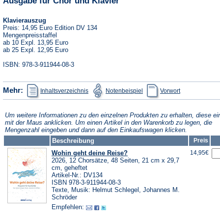
Ausgabe für Chor und Klavier
Klavierauszug
Preis: 14,95 Euro Edition DV 134
Mengenpreisstaffel
ab 10 Expl. 13,95 Euro
ab 25 Expl. 12,95 Euro
ISBN: 978-3-911944-08-3
(Öffnet
(Öffnet
(Öffnet
Mehr:
Inhaltsverzeichnis
Notenbeispiel
Vorwort
in
in
in
einem
einem
einem
neuen
neuen
neuen
Tab)
Tab)
Tab)
Um weitere Informationen zu den einzelnen Produkten zu erhalten, diese ei
mit der Maus anklicken. Um einen Artikel in den Warenkorb zu legen, die
Mengenzahl eingeben und dann auf den Einkaufswagen klicken.
Beschreibung
Preis
Wohin geht deine Reise?
14,95€
2026, 12 Chorsätze, 48 Seiten, 21 cm x 29,7
cm, geheftet
Artikel-Nr.: DV134
ISBN 978-3-911944-08-3
Texte, Musik: Helmut Schlegel, Johannes M.
Schröder
Empfehlen: