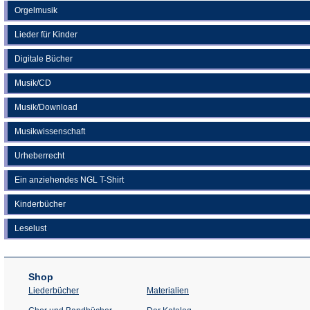
Orgelmusik
Lieder für Kinder
Digitale Bücher
Musik/CD
Musik/Download
Musikwissenschaft
Urheberrecht
Ein anziehendes NGL T-Shirt
Kinderbücher
Leselust
Shop
Liederbücher
Materialien
(Öffnet