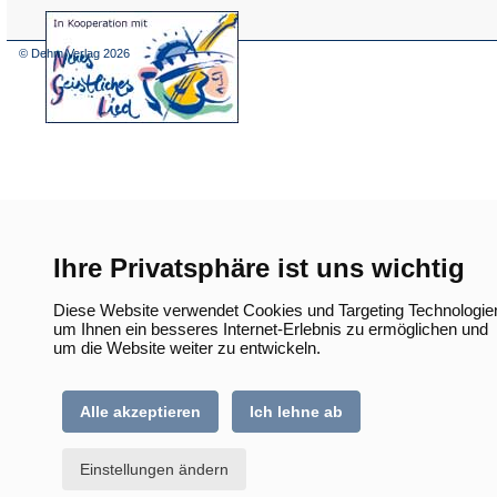
(Öffnet
in
einem
© Dehm Verlag
2026
neuen
Tab)
Ihre Privatsphäre ist uns wichtig
Diese Website verwendet Cookies und Targeting Technologie
um Ihnen ein besseres Internet-Erlebnis zu ermöglichen und
um die Website weiter zu entwickeln.
Alle akzeptieren
Ich lehne ab
Einstellungen ändern