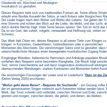
Glaubende ein, Abschied und Neubeginn
musikalisch zu gestalten.
Dieses Requiem hebt sich von traditionellen Formen ab. Seine offene Strukt
erlaubt eine flexible Auswahl der Sätze, je nach Anlass oder liturgischem R
Die Lieder fragen nach dem Woher und Wohin des Lebens. Sie geben der Tr
eine Stimme und richten den Blick auf die Liebe, die bleibt, und das Licht, d
durch dunkle Nächte trägt. Viele Texte lassen spüren: Der Tod ist nicht das
Da ist ein Gott, der zuhört, mitgeht, verwandelt und Hoffnung sät, mitten im
Schmerz.
Das Werk lädt Chöre ein, dieses Requiem in all seiner Tiefe zum Klingen zu
bringen: in Konzerten, Gedenkfeiern, Gottesdiensten oder in persönlichen
Momenten des Abschieds. Die vierstimmigen Sätze sind so gestaltet, dass
unterschiedlichster Niveaus einen bewegenden musikalischen Zugang finden
Eingängige Melodien, farbenreiche Harmonien und Anklänge populärer Musik
verleihen dem Requiem seine besondere Klangfarbe. Die Musik folgt sensib
Text, nimmt Zwischentöne auf und lässt Gegensätze eindrucksvoll erklingen
überraschenden Wendungen, starken Kontrasten und Momenten tiefen Ausd
Die einstimmigen Fassungen der Lieder sind im Liederbuch "
Dein ist die Ze
(Dehm Verlag 2025) erschienen.
"Wohin geht deine Reise? - Requiem für Suchende"
- ein Gesang voller 
der im gemeinsamen Singen vielleicht auch Antworten hörbar werden lässt. 
Werk, das Trost schenkt und verbindet, zwischen Himmel und Erde, zwisch
gestern und morgen, zwischen denen, die gehen, und denen, die bleiben.