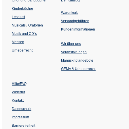
Chor und Bandbücher
Der Katalog
in
einem
Kinderbücher
neuen
Warenkorb
Tab)
Leselust
Versandgebühren
Musicals / Oratorien
Kundeninformationen
Musik und CD´s
Messen
Wir über uns
Urheberrecht
(Öffnet
Veranstaltungen
in
einem
Manuskriptangebote
neuen
Tab)
GEMA & Urheberrecht
Hilfe/FAQ
Widerruf
Kontakt
Datenschutz
Impressum
Barrierefreiheit