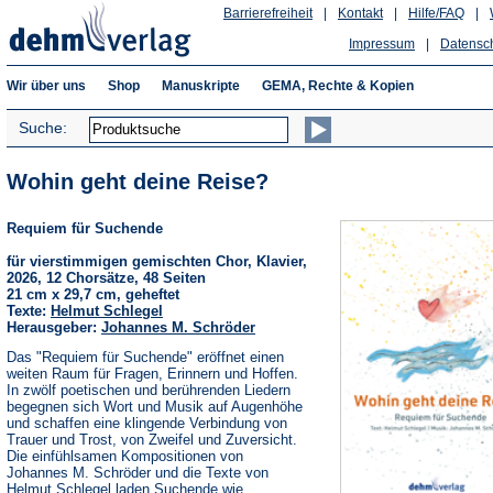
Barrierefreiheit
|
Kontakt
|
Hilfe/FAQ
|
Impressum
|
Datensc
Wir über uns
Shop
Manuskripte
GEMA, Rechte & Kopien
Suche:
Wohin geht deine Reise?
Requiem für Suchende
für vierstimmigen gemischten Chor, Klavier,
2026, 12 Chorsätze, 48 Seiten
21 cm x 29,7 cm, geheftet
Texte:
Helmut Schlegel
Herausgeber:
Johannes M. Schröder
Das "Requiem für Suchende" eröffnet einen
weiten Raum für Fragen, Erinnern und Hoffen.
In zwölf poetischen und berührenden Liedern
begegnen sich Wort und Musik auf Augenhöhe
und schaffen eine klingende Verbindung von
Trauer und Trost, von Zweifel und Zuversicht.
Die einfühlsamen Kompositionen von
Johannes M. Schröder und die Texte von
Helmut Schlegel laden Suchende wie