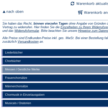
Sie haben das Recht,
binnen vierzehn Tagen
ohne Angabe von Gründen d
Vertrag zu widerrufen. Hier finden Sie die
Einzelheiten zu Ihrem Widerrufsre
(Öffnet
und das
Widerrufsformular
. Bitte beachten Sie unsere
Hinweise zum Daten
in
einem
Alle Preise sind Endkunden-Preise inkl. ges. MwSt. Bei einer Bestellung fal
neuen
(Öffnet
zusätzlich
Versandkosten
an.
Tab)
in
einem
neuen
Liederbücher
Tab)
Chorbücher
Messen / Geistliche Werke
Frauenchorsätze
Männerchorsätze
Chormusik in Einzelausgaben
Musicals / Oratorien