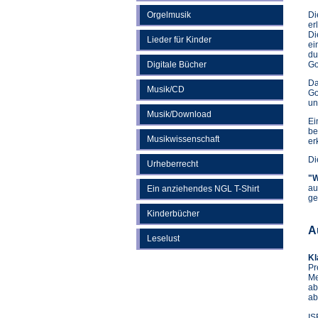
Orgelmusik
Di
er
Di
Lieder für Kinder
ei
du
Digitale Bücher
Go
Da
Musik/CD
Go
un
Musik/Download
Ei
be
Musikwissenschaft
er
Di
Urheberrecht
"W
au
Ein anziehendes NGL T-Shirt
ge
Kinderbücher
A
Leselust
Kl
Pr
Me
ab
ab
IS