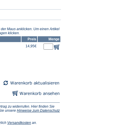
 der Maus anklicken. Um einen Artikel
gen klicken.
Preis
Menge
14,95€
ag zu widerrufen. Hier finden Sie
 Sie unsere
Hinweise zum Datenschutz
(Öffnet
zlich
Versandkosten
an.
in