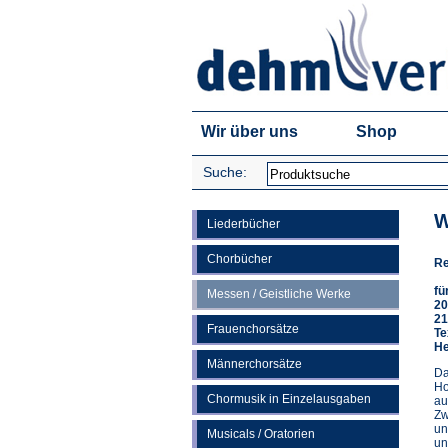
Wir über uns
Shop
Suche:
W
Liederbücher
Chorbücher
Re
fü
Messen / Geistliche Werke
20
21
Frauenchorsätze
Te
He
Männerchorsätze
Da
Ho
Chormusik in Einzelausgaben
au
Zw
un
Musicals / Oratorien
un