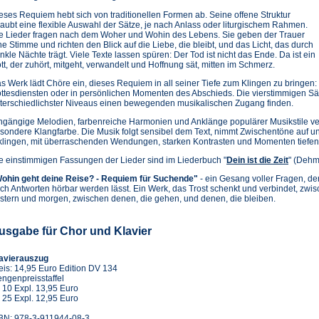
eses Requiem hebt sich von traditionellen Formen ab. Seine offene Struktur
laubt eine flexible Auswahl der Sätze, je nach Anlass oder liturgischem Rahmen.
e Lieder fragen nach dem Woher und Wohin des Lebens. Sie geben der Trauer
ne Stimme und richten den Blick auf die Liebe, die bleibt, und das Licht, das durch
nkle Nächte trägt. Viele Texte lassen spüren: Der Tod ist nicht das Ende. Da ist ein
tt, der zuhört, mitgeht, verwandelt und Hoffnung sät, mitten im Schmerz.
s Werk lädt Chöre ein, dieses Requiem in all seiner Tiefe zum Klingen zu bringen:
ttesdiensten oder in persönlichen Momenten des Abschieds. Die vierstimmigen Sät
terschiedlichster Niveaus einen bewegenden musikalischen Zugang finden.
ngängige Melodien, farbenreiche Harmonien und Anklänge populärer Musikstile v
sondere Klangfarbe. Die Musik folgt sensibel dem Text, nimmt Zwischentöne auf u
klingen, mit überraschenden Wendungen, starken Kontrasten und Momenten tiefen
e einstimmigen Fassungen der Lieder sind im Liederbuch "
Dein ist die Zeit
" (Dehm
ohin geht deine Reise? - Requiem für Suchende"
- ein Gesang voller Fragen, de
ch Antworten hörbar werden lässt. Ein Werk, das Trost schenkt und verbindet, zw
stern und morgen, zwischen denen, die gehen, und denen, die bleiben.
usgabe für Chor und Klavier
avierauszug
eis: 14,95 Euro Edition DV 134
ngenpreisstaffel
 10 Expl. 13,95 Euro
 25 Expl. 12,95 Euro
BN: 978-3-911944-08-3