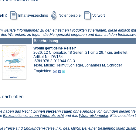
(Öffnet
(Öffnet
(Öffnet
ehr:
Inhaltsverzeichnis
Notenbeispiel
Vorwort
in
in
in
einem
einem
einem
neuen
neuen
neuen
Tab)
Tab)
Tab)
m weitere Informationen zu den einzelnen Produkten zu erhalten, diese einfach mit
n den Warenkorb zu legen, die Mengenzahl eingeben und dann auf den Einkaufswa
Beschreibung
Wohin geht deine Reise?
2026, 12 Chorsätze, 48 Seiten, 21 cm x 29,7 cm, geheftet
Artikel-Nr.: DV134
ISBN 978-3-911944-08-3
Texte, Musik: Helmut Schlegel, Johannes M. Schröder
Empfehlen:
ie haben das Recht,
binnen vierzehn Tagen
ohne Angabe von Gründen diesen Vertr
(Öffnet
(Öffnet
ie
Einzelheiten zu Ihrem Widerrufsrecht
und das
Widerrufsformular
. Bitte beachten
ffnet
in
in
einem
einem
inem
neuen
neuen
lle Preise sind Endkunden-Preise inkl. ges. MwSt. Bei einer Bestellung fallen zusät
euen
Tab)
Tab)