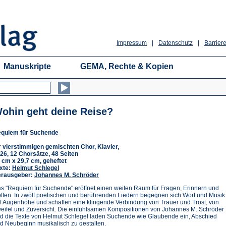
Impressum
|
Datenschutz
|
Barriere
Manuskripte
GEMA, Rechte & Kopien
ohin geht deine Reise?
quiem für Suchende
r vierstimmigen gemischten Chor, Klavier,
26, 12 Chorsätze, 48 Seiten
 cm x 29,7 cm, geheftet
xte:
Helmut Schlegel
rausgeber:
Johannes M. Schröder
s "Requiem für Suchende" eröffnet einen weiten Raum für Fragen, Erinnern und
ffen. In zwölf poetischen und berührenden Liedern begegnen sich Wort und Musik
f Augenhöhe und schaffen eine klingende Verbindung von Trauer und Trost, von
eifel und Zuversicht. Die einfühlsamen Kompositionen von Johannes M. Schröder
d die Texte von Helmut Schlegel laden Suchende wie Glaubende ein, Abschied
d Neubeginn musikalisch zu gestalten.