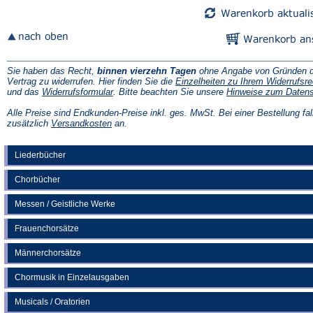
Sie haben das Recht,
binnen vierzehn Tagen
ohne Angabe von Gründen d
Vertrag zu widerrufen. Hier finden Sie die
Einzelheiten zu Ihrem Widerrufsre
(Öffnet
und das
Widerrufsformular
. Bitte beachten Sie unsere
Hinweise zum Daten
in
einem
Alle Preise sind Endkunden-Preise inkl. ges. MwSt. Bei einer Bestellung fal
neuen
(Öffnet
zusätzlich
Versandkosten
an.
Tab)
in
einem
neuen
Liederbücher
Tab)
Chorbücher
Messen / Geistliche Werke
Frauenchorsätze
Männerchorsätze
Chormusik in Einzelausgaben
Musicals / Oratorien