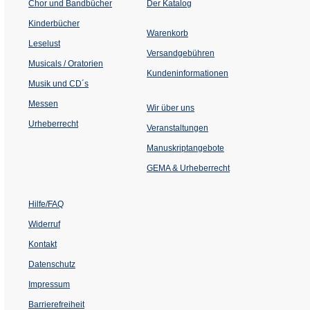
(Öffnet
Chor und Bandbücher
Der Katalog
in
einem
Kinderbücher
neuen
Warenkorb
Tab)
Leselust
Versandgebühren
Musicals / Oratorien
Kundeninformationen
Musik und CD´s
Messen
Wir über uns
Urheberrecht
(Öffnet
Veranstaltungen
in
einem
Manuskriptangebote
neuen
Tab)
GEMA & Urheberrecht
Hilfe/FAQ
Widerruf
Kontakt
Datenschutz
Impressum
Barrierefreiheit