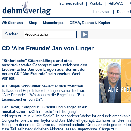
Barrierefreiheit
|
Kontakt
|
Hilfe/FAQ
|
Impressum
|
Datensc
Wir über uns
Shop
Manuskripte
GEMA, Rechte & Kopien
Suche:
CD 'Alte Freunde' Jan von Lingen
"Sinfonische" Gitarrenklänge und eine
ausdrucksstarke Gesangsstimme zeichnen den
Liedermacher
Jan von Lingen
aus, der mit der
neuen CD "Alte Freunde" sein zweites Werk
vorlegt.
Als Singer-Song-Writer bewegt er sich zwischen
Ballade und Pop. Bildreich klingen seine Titel wie
"Alte Freunde", "Wo wohnen die Engel" und "Ein
Lebenszeichen von Dir".
Der Texter, Komponist, Gitarrist und Sänger ist ein
musikalischer Erzähler: Texte "mit Tiefgang"
erklingen zu Musik "mit Seele". In besonderer Weise ist er durch amerikani
Songwriter wie James Taylor und Joni Mitchell geprägt. Zu hören ist dies in 
Songs, in denen die Gitarren auf unterschiedliche Grundakkorde gestimmt si
zum Teil selbstentwickelten Akkorde lassen ungewohnte Klänge zur