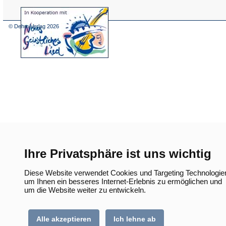
(Öffnet
in
einem
© Dehm Verlag
2026
neuen
Tab)
Ihre Privatsphäre ist uns wichtig
Diese Website verwendet Cookies und Targeting Technologie
um Ihnen ein besseres Internet-Erlebnis zu ermöglichen und
um die Website weiter zu entwickeln.
Alle akzeptieren
Ich lehne ab