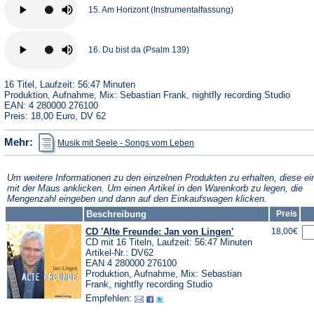
15. Am Horizont (Instrumentalfassung)
16. Du bist da (Psalm 139)
16 Titel, Laufzeit: 56:47 Minuten
Produktion, Aufnahme, Mix: Sebastian Frank, nightfly recording Studio
EAN: 4 280000 276100
Preis: 18,00 Euro, DV 62
(Öffnet
Mehr:
Musik mit Seele - Songs vom Leben
in
einem
neuen
Tab)
Um weitere Informationen zu den einzelnen Produkten zu erhalten, diese ei
mit der Maus anklicken. Um einen Artikel in den Warenkorb zu legen, die
Mengenzahl eingeben und dann auf den Einkaufswagen klicken.
Beschreibung
Preis
CD 'Alte Freunde: Jan von Lingen'
18,00€
CD mit 16 Titeln, Laufzeit: 56:47 Minuten
Artikel-Nr.: DV62
EAN 4 280000 276100
Produktion, Aufnahme, Mix: Sebastian
Frank, nightfly recording Studio
Empfehlen: