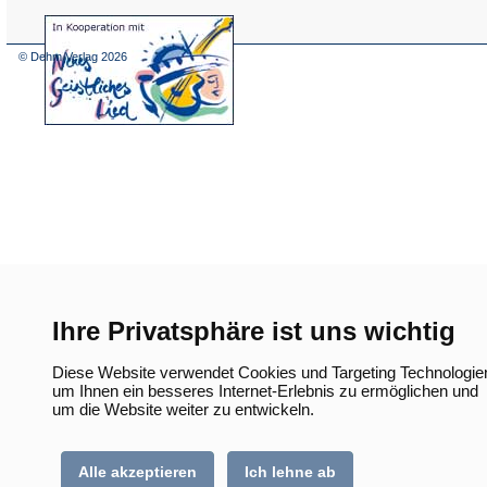
(Öffnet
in
einem
© Dehm Verlag
2026
neuen
Tab)
Ihre Privatsphäre ist uns wichtig
Diese Website verwendet Cookies und Targeting Technologie
um Ihnen ein besseres Internet-Erlebnis zu ermöglichen und
um die Website weiter zu entwickeln.
Alle akzeptieren
Ich lehne ab