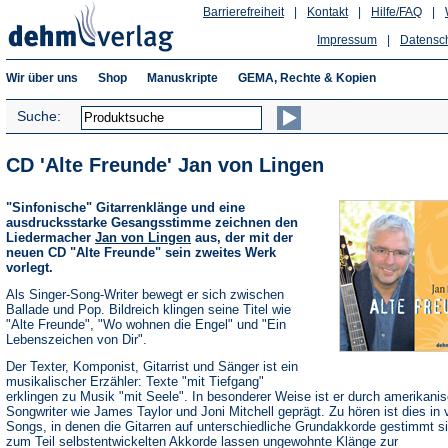
Barrierefreiheit
|
Kontakt
|
Hilfe/FAQ
|
Impressum
|
Datensc
Wir über uns
Shop
Manuskripte
GEMA, Rechte & Kopien
Suche:
CD 'Alte Freunde' Jan von Lingen
"Sinfonische" Gitarrenklänge und eine
ausdrucksstarke Gesangsstimme zeichnen den
Liedermacher
Jan von Lingen
aus, der mit der
neuen CD "Alte Freunde" sein zweites Werk
vorlegt.
Als Singer-Song-Writer bewegt er sich zwischen
Ballade und Pop. Bildreich klingen seine Titel wie
"Alte Freunde", "Wo wohnen die Engel" und "Ein
Lebenszeichen von Dir".
Der Texter, Komponist, Gitarrist und Sänger ist ein
musikalischer Erzähler: Texte "mit Tiefgang"
erklingen zu Musik "mit Seele". In besonderer Weise ist er durch amerikani
Songwriter wie James Taylor und Joni Mitchell geprägt. Zu hören ist dies in 
Songs, in denen die Gitarren auf unterschiedliche Grundakkorde gestimmt si
zum Teil selbstentwickelten Akkorde lassen ungewohnte Klänge zur