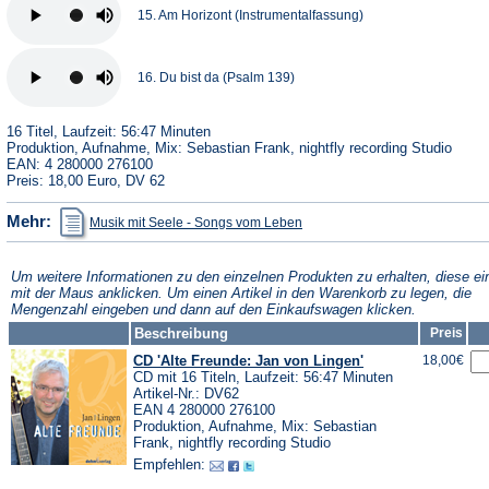
15. Am Horizont (Instrumentalfassung)
16. Du bist da (Psalm 139)
16 Titel, Laufzeit: 56:47 Minuten
Produktion, Aufnahme, Mix: Sebastian Frank, nightfly recording Studio
EAN: 4 280000 276100
Preis: 18,00 Euro, DV 62
(Öffnet
Mehr:
Musik mit Seele - Songs vom Leben
in
einem
neuen
Tab)
Um weitere Informationen zu den einzelnen Produkten zu erhalten, diese ei
mit der Maus anklicken. Um einen Artikel in den Warenkorb zu legen, die
Mengenzahl eingeben und dann auf den Einkaufswagen klicken.
Beschreibung
Preis
CD 'Alte Freunde: Jan von Lingen'
18,00€
CD mit 16 Titeln, Laufzeit: 56:47 Minuten
Artikel-Nr.: DV62
EAN 4 280000 276100
Produktion, Aufnahme, Mix: Sebastian
Frank, nightfly recording Studio
Empfehlen: