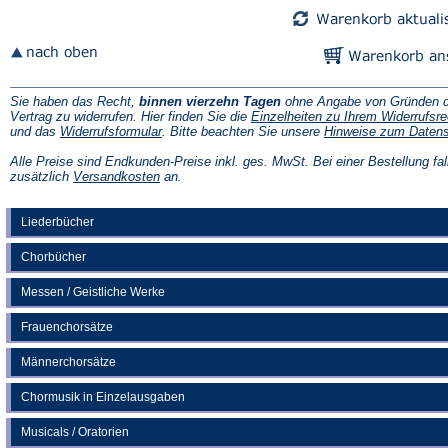
Sie haben das Recht,
binnen vierzehn Tagen
ohne Angabe von Gründen d
Vertrag zu widerrufen. Hier finden Sie die
Einzelheiten zu Ihrem Widerrufsre
(Öffnet
und das
Widerrufsformular
. Bitte beachten Sie unsere
Hinweise zum Daten
in
einem
Alle Preise sind Endkunden-Preise inkl. ges. MwSt. Bei einer Bestellung fal
neuen
(Öffnet
zusätzlich
Versandkosten
an.
Tab)
in
einem
neuen
Liederbücher
Tab)
Chorbücher
Messen / Geistliche Werke
Frauenchorsätze
Männerchorsätze
Chormusik in Einzelausgaben
Musicals / Oratorien