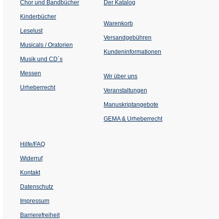
(Öffnet
Chor und Bandbücher
Der Katalog
in
einem
Kinderbücher
neuen
Warenkorb
Tab)
Leselust
Versandgebühren
Musicals / Oratorien
Kundeninformationen
Musik und CD´s
Messen
Wir über uns
Urheberrecht
(Öffnet
Veranstaltungen
in
einem
Manuskriptangebote
neuen
Tab)
GEMA & Urheberrecht
Hilfe/FAQ
Widerruf
Kontakt
Datenschutz
Impressum
Barrierefreiheit