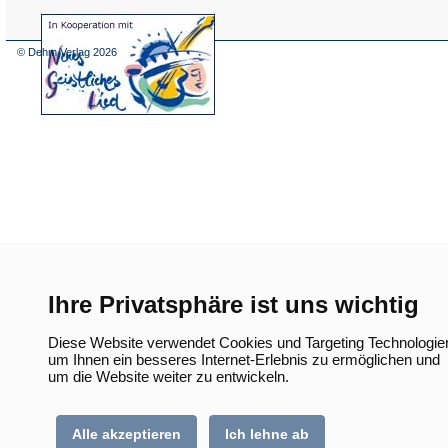
(Öffnet
in
einem
© Dehm Verlag
2026
neuen
Tab)
Ihre Privatsphäre ist uns wichtig
Diese Website verwendet Cookies und Targeting Technologie
um Ihnen ein besseres Internet-Erlebnis zu ermöglichen und
um die Website weiter zu entwickeln.
Alle akzeptieren
Ich lehne ab