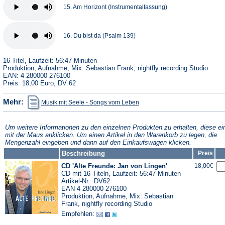
15. Am Horizont (Instrumentalfassung)
16. Du bist da (Psalm 139)
16 Titel, Laufzeit: 56:47 Minuten
Produktion, Aufnahme, Mix: Sebastian Frank, nightfly recording Studio
EAN: 4 280000 276100
Preis: 18,00 Euro, DV 62
(Öffnet
Mehr:
Musik mit Seele - Songs vom Leben
in
einem
neuen
Tab)
Um weitere Informationen zu den einzelnen Produkten zu erhalten, diese ei
mit der Maus anklicken. Um einen Artikel in den Warenkorb zu legen, die
Mengenzahl eingeben und dann auf den Einkaufswagen klicken.
Beschreibung
Preis
CD 'Alte Freunde: Jan von Lingen'
18,00€
CD mit 16 Titeln, Laufzeit: 56:47 Minuten
Artikel-Nr.: DV62
EAN 4 280000 276100
Produktion, Aufnahme, Mix: Sebastian
Frank, nightfly recording Studio
Empfehlen: