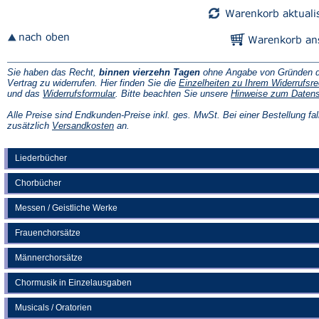
Sie haben das Recht,
binnen vierzehn Tagen
ohne Angabe von Gründen d
Vertrag zu widerrufen. Hier finden Sie die
Einzelheiten zu Ihrem Widerrufsre
(Öffnet
und das
Widerrufsformular
. Bitte beachten Sie unsere
Hinweise zum Daten
in
einem
Alle Preise sind Endkunden-Preise inkl. ges. MwSt. Bei einer Bestellung fal
neuen
(Öffnet
zusätzlich
Versandkosten
an.
Tab)
in
einem
neuen
Liederbücher
Tab)
Chorbücher
Messen / Geistliche Werke
Frauenchorsätze
Männerchorsätze
Chormusik in Einzelausgaben
Musicals / Oratorien