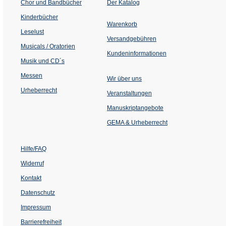
(Öffnet
Chor und Bandbücher
Der Katalog
in
einem
Kinderbücher
neuen
Warenkorb
Tab)
Leselust
Versandgebühren
Musicals / Oratorien
Kundeninformationen
Musik und CD´s
Messen
Wir über uns
Urheberrecht
(Öffnet
Veranstaltungen
in
einem
Manuskriptangebote
neuen
Tab)
GEMA & Urheberrecht
Hilfe/FAQ
Widerruf
Kontakt
Datenschutz
Impressum
Barrierefreiheit