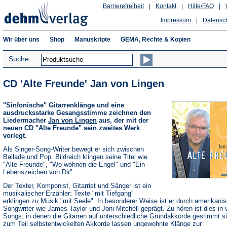
Barrierefreiheit
|
Kontakt
|
Hilfe/FAQ
|
Impressum
|
Datensc
Wir über uns
Shop
Manuskripte
GEMA, Rechte & Kopien
Suche:
CD 'Alte Freunde' Jan von Lingen
"Sinfonische" Gitarrenklänge und eine
ausdrucksstarke Gesangsstimme zeichnen den
Liedermacher
Jan von Lingen
aus, der mit der
neuen CD "Alte Freunde" sein zweites Werk
vorlegt.
Als Singer-Song-Writer bewegt er sich zwischen
Ballade und Pop. Bildreich klingen seine Titel wie
"Alte Freunde", "Wo wohnen die Engel" und "Ein
Lebenszeichen von Dir".
Der Texter, Komponist, Gitarrist und Sänger ist ein
musikalischer Erzähler: Texte "mit Tiefgang"
erklingen zu Musik "mit Seele". In besonderer Weise ist er durch amerikani
Songwriter wie James Taylor und Joni Mitchell geprägt. Zu hören ist dies in 
Songs, in denen die Gitarren auf unterschiedliche Grundakkorde gestimmt si
zum Teil selbstentwickelten Akkorde lassen ungewohnte Klänge zur