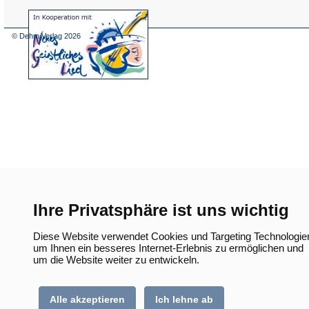
(Öffnet
in
einem
© Dehm Verlag
2026
neuen
Tab)
Ihre Privatsphäre ist uns wichtig
Diese Website verwendet Cookies und Targeting Technologie
um Ihnen ein besseres Internet-Erlebnis zu ermöglichen und
um die Website weiter zu entwickeln.
Alle akzeptieren
Ich lehne ab