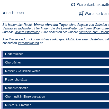
Sie haben das Recht,
binnen vierzehn Tagen
ohne Angabe von Gründen d
Vertrag zu widerrufen. Hier finden Sie die
Einzelheiten zu Ihrem Widerrufsre
(Öffnet
und das
Widerrufsformular
. Bitte beachten Sie unsere
Hinweise zum Daten
in
einem
Alle Preise sind Endkunden-Preise inkl. ges. MwSt. Bei einer Bestellung fal
neuen
(Öffnet
zusätzlich
Versandkosten
an.
Tab)
in
einem
neuen
Liederbücher
Tab)
Chorbücher
Messen / Geistliche Werke
Frauenchorsätze
Männerchorsätze
Chormusik in Einzelausgaben
Musicals / Oratorien