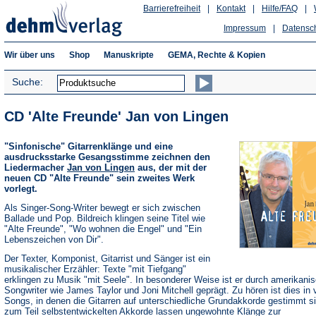
Barrierefreiheit
|
Kontakt
|
Hilfe/FAQ
|
Impressum
|
Datensc
Wir über uns
Shop
Manuskripte
GEMA, Rechte & Kopien
Suche:
CD 'Alte Freunde' Jan von Lingen
"Sinfonische" Gitarrenklänge und eine
ausdrucksstarke Gesangsstimme zeichnen den
Liedermacher
Jan von Lingen
aus, der mit der
neuen CD "Alte Freunde" sein zweites Werk
vorlegt.
Als Singer-Song-Writer bewegt er sich zwischen
Ballade und Pop. Bildreich klingen seine Titel wie
"Alte Freunde", "Wo wohnen die Engel" und "Ein
Lebenszeichen von Dir".
Der Texter, Komponist, Gitarrist und Sänger ist ein
musikalischer Erzähler: Texte "mit Tiefgang"
erklingen zu Musik "mit Seele". In besonderer Weise ist er durch amerikani
Songwriter wie James Taylor und Joni Mitchell geprägt. Zu hören ist dies in 
Songs, in denen die Gitarren auf unterschiedliche Grundakkorde gestimmt si
zum Teil selbstentwickelten Akkorde lassen ungewohnte Klänge zur