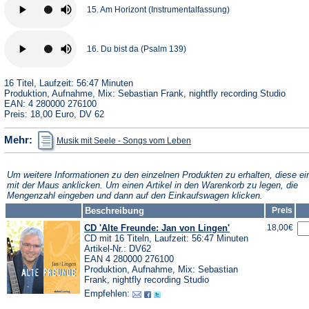
15. Am Horizont (Instrumentalfassung)
16. Du bist da (Psalm 139)
16 Titel, Laufzeit: 56:47 Minuten
Produktion, Aufnahme, Mix: Sebastian Frank, nightfly recording Studio
EAN: 4 280000 276100
Preis: 18,00 Euro, DV 62
(Öffnet
Mehr:
Musik mit Seele - Songs vom Leben
in
einem
neuen
Tab)
Um weitere Informationen zu den einzelnen Produkten zu erhalten, diese ei
mit der Maus anklicken. Um einen Artikel in den Warenkorb zu legen, die
Mengenzahl eingeben und dann auf den Einkaufswagen klicken.
Beschreibung
Preis
CD 'Alte Freunde: Jan von Lingen'
18,00€
CD mit 16 Titeln, Laufzeit: 56:47 Minuten
Artikel-Nr.: DV62
EAN 4 280000 276100
Produktion, Aufnahme, Mix: Sebastian
Frank, nightfly recording Studio
Empfehlen: