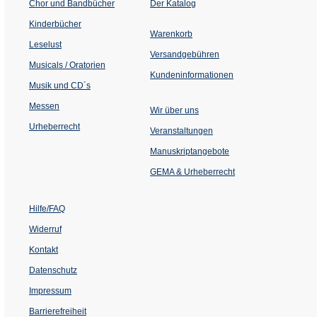
(Öffnet
Chor und Bandbücher
Der Katalog
in
einem
Kinderbücher
neuen
Warenkorb
Tab)
Leselust
Versandgebühren
Musicals / Oratorien
Kundeninformationen
Musik und CD´s
Messen
Wir über uns
Urheberrecht
(Öffnet
Veranstaltungen
in
einem
Manuskriptangebote
neuen
Tab)
GEMA & Urheberrecht
Hilfe/FAQ
Widerruf
Kontakt
Datenschutz
Impressum
Barrierefreiheit