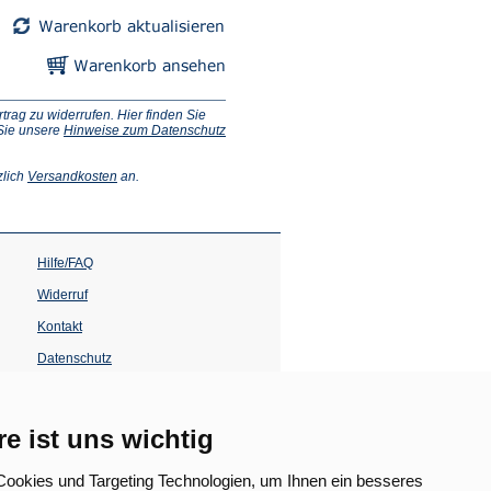
ag zu widerrufen. Hier finden Sie
 Sie unsere
Hinweise zum Datenschutz
(Öffnet
zlich
Versandkosten
an.
in
einem
neuen
Tab)
Hilfe/FAQ
Widerruf
Kontakt
Datenschutz
Impressum
Barrierefreiheit
re ist uns wichtig
(Öffnet
in
ookies und Targeting Technologien, um Ihnen ein besseres
einem