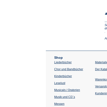
S
d
(Ö
.
in
e
A
n
T
Shop
Liederbücher
Materiali
Chor und Bandbücher
Der Kata
Kinderbücher
Warenko
Leselust
Versand
Musicals / Oratorien
Kundenin
Musik und CD´s
Messen