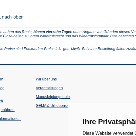
ie haben das Recht,
binnen vierzehn Tagen
ohne Angabe von Gründen diesen Vertr
(Öffnet
(Öffnet
ie
Einzelheiten zu Ihrem Widerrufsrecht
und das
Widerrufsformular
. Bitte beachten
ffnet
in
in
einem
einem
inem
neuen
neuen
lle Preise sind Endkunden-Preise inkl. ges. MwSt. Bei einer Bestellung fallen zusät
euen
Tab)
Tab)
ab)
en
Wir über uns
(Öffnet
(Öffnet
log
Veranstaltungen
in
in
einem
einem
Manuskriptangebote
neuen
neuen
rb
Tab)
Tab)
GEMA & Urheberrecht
gebühren
formationen
Ihre Privatsphä
Diese Website verwendet C