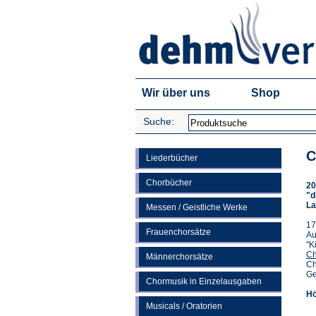
Wir über uns
Shop
Suche:
C
Liederbücher
Chorbücher
20
"d
La
Messen / Geistliche Werke
17
Frauenchorsätze
Au
"K
Chr
Männerchorsätze
Ch
Ge
Chormusik in Einzelausgaben
Hö
Musicals / Oratorien