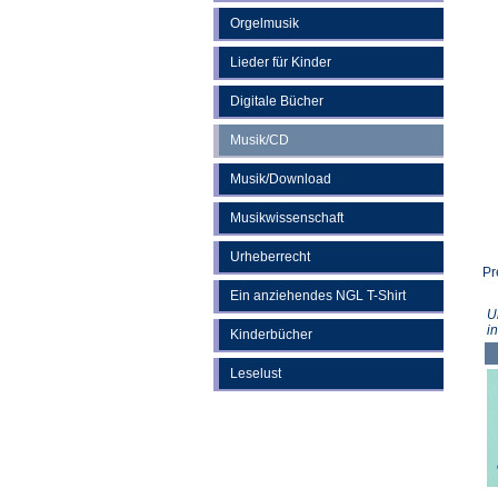
Orgelmusik
Lieder für Kinder
Digitale Bücher
Musik/CD
Musik/Download
Musikwissenschaft
Urheberrecht
Pr
Ein anziehendes NGL T-Shirt
U
i
Kinderbücher
Leselust