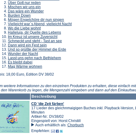
Über Gott nur reden
Mischen wir uns ein
Das wäre ein Wunder
Burden Down
Mögen Engelchöre dir nun singen
Vielleicht war´s Abend, vielleicht Nacht
Wo die Liebe wohnt
Halleluja, dir Quelle des Lebens
Im Kreuz ist unsere Zuversicht
Schmeckt und steht - Tast an see
Dann wird ein Fest sein
Und so grüßte der Himmel die Erde
Wunder der Nacht
Lasst uns gehn nach Bethlehem
Es bleibt dabei
Mag Wärme wohnen
eis: 18,00 Euro, Edition DV 38/02
m weitere Informationen zu den einzelnen Produkten zu erhalten, diese einfach mit
n den Warenkorb zu legen, die Mengenzahl eingeben und dann auf den Einkaufswa
Beschreibung
CD 'die Zeit färben'
17 Lieder des gleichnmaigigen Buches inkl. Playback-Version, L
Minuten
Artikel-Nr.: DV38/02
Eingespielt von: Horst Christill
Auch erhältlich als:
Chorbuch
Empfehlen: