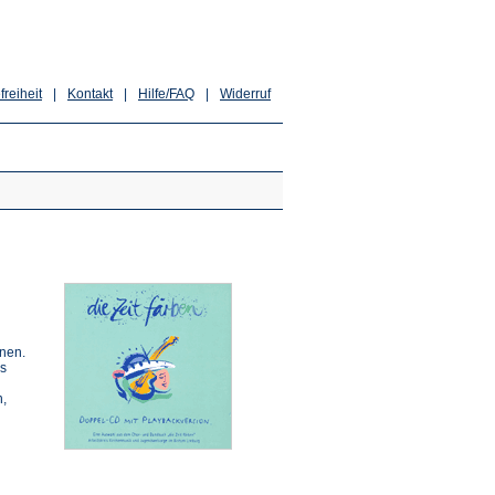
freiheit
|
Kontakt
|
Hilfe/FAQ
|
Widerruf
enen.
es
n,