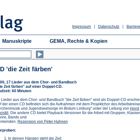
Impressum
|
Datenschutz
|
Barriere
Manuskripte
GEMA, Rechte & Kopien
D 'die Zeit färben'
00, 17 Lieder aus dem Chor- und Bandbuch
ie Zeit färben" auf einer Doppel-CD.
ufzeit: 60 Minuten
 Lieder aus dem Chor- und Bandbuch "die Zeit färben" sind als Doppel-CD erschi
f der einen CD befinden sich die Aufnahmen mit dem Projektchor des Arbeitskreis
irchenmusik und Jugendseelsorge im Bistum Limburg" unter der Leitung von
Horst
istill
. Die andere CD bietet Playback-Versionen für die Arbeit mit Gruppen, Klasse
öre, Bands und
meinden.
Rezension von Peter Hahnen
rproben:
In deinen Händen steht die Zeit