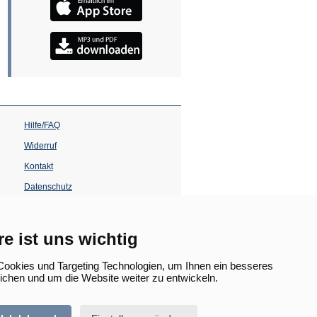
Hilfe/FAQ
Widerruf
Kontakt
Datenschutz
Impressum
Barrierefreiheit
re ist uns wichtig
(Öffnet
in
ookies und Targeting Technologien, um Ihnen ein besseres
einem
lichen und um die Website weiter zu entwickeln.
neuen
Tab)