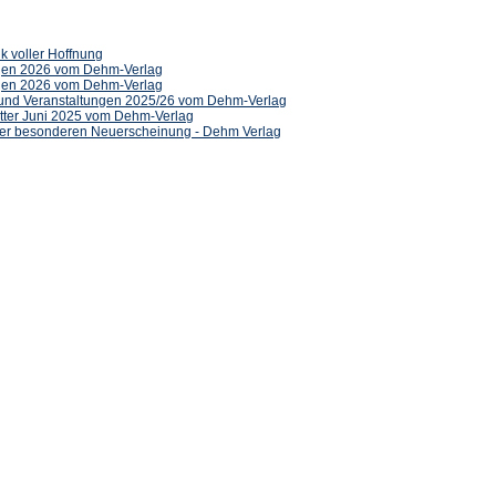
(Öffnet
k voller Hoffnung
in
(Öffnet
gen 2026 vom Dehm-Verlag
einem
in
(Öffnet
gen 2026 vom Dehm-Verlag
neuen
einem
in
(Öffnet
n und Veranstaltungen 2025/26 vom Dehm-Verlag
Tab)
neuen
einem
(Öffnet
in
etter Juni 2025 vom Dehm-Verlag
Tab)
neuen
in
(Öffnet
einem
iner besonderen Neuerscheinung - Dehm Verlag
Tab)
einem
in
neuen
neuen
einem
Tab)
Tab)
neuen
Tab)