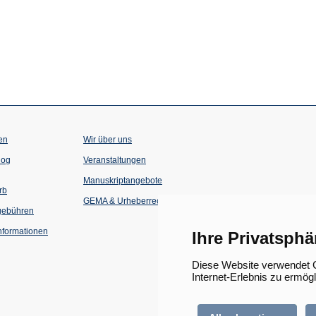
en
Wir über uns
(Öffnet
(Öffnet
log
Veranstaltungen
in
in
einem
einem
Manuskriptangebote
neuen
neuen
rb
Tab)
Tab)
GEMA & Urheberrecht
gebühren
formationen
Ihre Privatsphä
Diese Website verwendet C
Internet-Erlebnis zu ermög