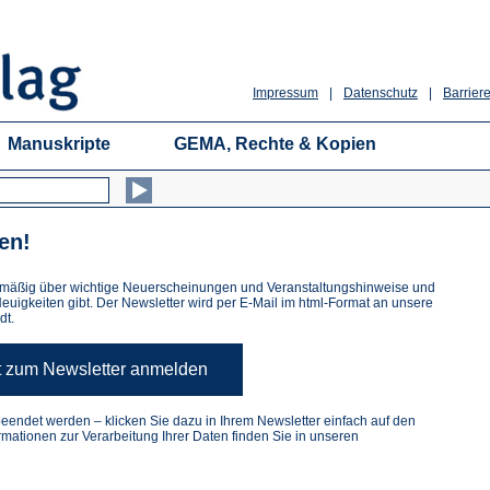
Impressum
|
Datenschutz
|
Barriere
Manuskripte
GEMA, Rechte & Kopien
en!
gelmäßig über wichtige Neuerscheinungen und Veranstaltungshinweise und
igkeiten gibt. Der Newsletter wird per E-Mail im html-Format an unsere
dt.
(Öffnet
t zum Newsletter anmelden
in
einem
endet werden – klicken Sie dazu in Ihrem Newsletter einfach auf den
neuen
mationen zur Verarbeitung Ihrer Daten finden Sie in unseren
Tab)