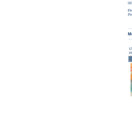
is
Pr
Pr
M
U
i