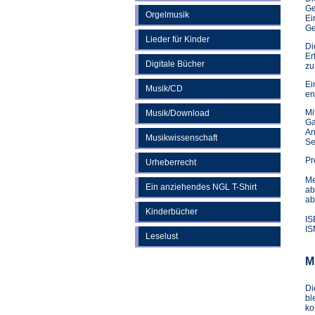
Ge
Orgelmusik
Ei
Ge
Lieder für Kinder
Di
Er
Digitale Bücher
zu
Ei
Musik/CD
en
Mi
Musik/Download
Ga
An
Musikwissenschaft
Se
Pr
Urheberrecht
Me
Ein anziehendes NGL T-Shirt
ab
ab
Kinderbücher
IS
IS
Leselust
M
Di
bl
ko