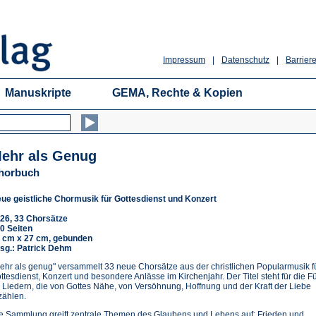
Impressum
|
Datenschutz
|
Barriere
Manuskripte
GEMA, Rechte & Kopien
ehr als Genug
horbuch
ue geistliche Chormusik für Gottesdienst und Konzert
26, 33 Chorsätze
0 Seiten
 cm x 27 cm, gebunden
sg.: Patrick Dehm
ehr als genug" versammelt 33 neue Chorsätze aus der christlichen Popularmusik f
ttesdienst, Konzert und besondere Anlässe im Kirchenjahr. Der Titel steht für die Fü
 Liedern, die von Gottes Nähe, von Versöhnung, Hoffnung und der Kraft der Liebe
zählen.
e Sammlung greift zentrale Themen des Glaubens und Lebens auf: Frieden und