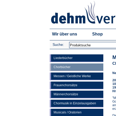
Wir über uns
Shop
Suche:
M
Liederbücher
C
Chorbücher
Ne
Messen / Geistliche Werke
20
10
Frauenchorsätze
19
Hr
Männerchorsätze
"M
Go
Chormusik in Einzelausgaben
an
er
Musicals / Oratorien
Di