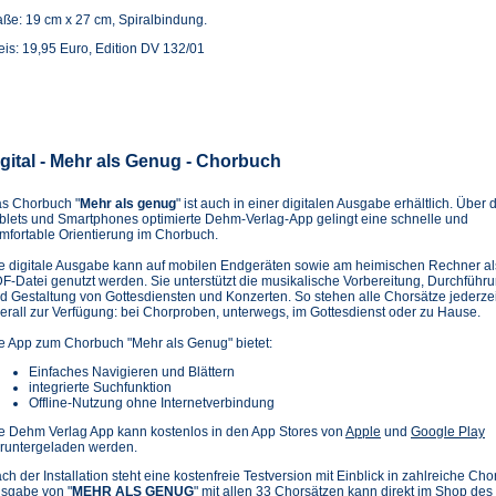
ße: 19 cm x 27 cm, Spiralbindung.
eis: 19,95 Euro, Edition DV 132/01
igital - Mehr als Genug - Chorbuch
s Chorbuch "
Mehr als genug
" ist auch in einer digitalen Ausgabe erhältlich. Über d
blets und Smartphones optimierte Dehm-Verlag-App gelingt eine schnelle und
mfortable Orientierung im Chorbuch.
e digitale Ausgabe kann auf mobilen Endgeräten sowie am heimischen Rechner al
F-Datei genutzt werden. Sie unterstützt die musikalische Vorbereitung, Durchführ
d Gestaltung von Gottesdiensten und Konzerten. So stehen alle Chorsätze jederze
erall zur Verfügung: bei Chorproben, unterwegs, im Gottesdienst oder zu Hause.
e App zum Chorbuch "Mehr als Genug" bietet:
Einfaches Navigieren und Blättern
integrierte Suchfunktion
Offline-Nutzung ohne Internetverbindung
(Öffnet
(Ö
e Dehm Verlag App kann kostenlos in den App Stores von
Apple
und
Google Play
in
in
runtergeladen werden.
einem
e
ch der Installation steht eine kostenfreie Testversion mit Einblick in zahlreiche Cho
neuen
n
sgabe von "
MEHR ALS GENUG
" mit allen 33 Chorsätzen kann direkt im Shop d
Tab)
T