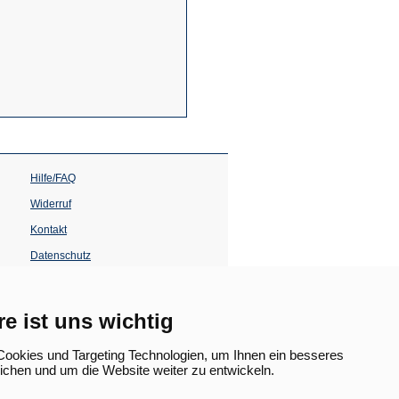
Hilfe/FAQ
Widerruf
Kontakt
Datenschutz
Impressum
Barrierefreiheit
re ist uns wichtig
(Öffnet
in
ookies und Targeting Technologien, um Ihnen ein besseres
einem
lichen und um die Website weiter zu entwickeln.
neuen
Tab)