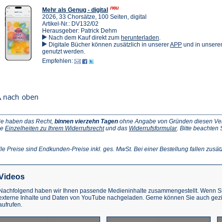
Mehr als Genug - digital
2026, 33 Chorsätze, 100 Seiten, digital
Artikel-Nr.: DV132/02
Herausgeber: Patrick Dehm
(Öffnet
Nach dem Kauf direkt zum
herunterladen
.
in
(Öffnet
Digitale Bücher können zusätzlich in unserer
APP
und in unser
einem
in
genutzt werden.
neuen
einem
Empfehlen:
Tab)
neuen
Tab)
ie haben das Recht,
binnen vierzehn Tagen
ohne Angabe von Gründen diesen Vertr
(Öffnet
(Öffnet
ie
Einzelheiten zu Ihrem Widerrufsrecht
und das
Widerrufsformular
. Bitte beachten
ffnet
in
in
einem
einem
inem
neuen
neuen
lle Preise sind Endkunden-Preise inkl. ges. MwSt. Bei einer Bestellung fallen zusät
euen
Tab)
Tab)
ab)
Videos
Nachfolgend haben wir Ihnen passende Medieninhalte zusammengestellt. Wenn Sie
externe Inhalte und Daten von YouTube nachgeladen. Gerne können Sie auch gez
aufrufen.