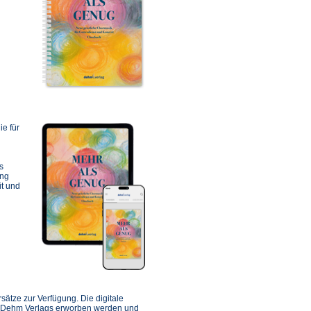
ie für
s
ung
it und
ffnet
inem
rsätze zur Verfügung. Die digitale
euen
es Dehm Verlags erworben werden und
ab)