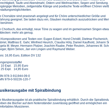
rechtigkeit, Taufe und Abendmahl, Ostern und Weihnachten, Segen und Sendung.
ngängige Melodien, zeitgemäße Klänge und poetische Texte eröffnen Chören vielfä
staltungsmöglichkeiten.
e Chorsätze sind praxisnah angelegt und für Chöre unterschiedlicher Größe und
fahrung geeignet. Sie laden dazu ein, Glauben musikalisch auszudrücken und Men
 berühren.
n Chorbuch, das ermutigt, neue Töne zu wagen und im gemeinsamen Singen etwas
tdecken: mehr als genug.
t Kompositionen und Texten von: Eugen Eckert, Horst Christill, Dietmar Fischenich
briel, Matthias E. Gahr, Winfried Heurich, Claudia Höly, Daniel Kaufhold, Johann
gela M. Meyer, Hermann Platzer, Joachim Raabe, Peter Reulein, Johannes M. Schr
eger, Björn Simon, Jan von Lingen und Raymund Weber.
eis: 16,95 Euro, Edition DV 132
ngenpreisstaffel
 10 Expl. 15,95 Euro
 25 Expl. 14,95 Euro
BN 978-3-911944-09-0
MN 979-0-50226-120-7
usikerausgabe mit Spiralbindung
e Musikerausgabe ist als praktische Spiralbindung erhältlich. Durch die Spiralbind
eiben die Bücher auf dem Notenständer zuverlässig geöffnet und ermöglichen ein
mfortables Musizieren.