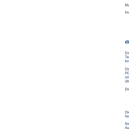
Ma
Pr
d
Da
Ta
ko
Di
PD
un
üb
Di
Di
he
Na
Au