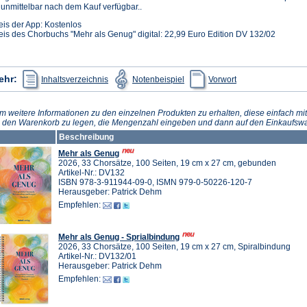
t unmittelbar nach dem Kauf verfügbar..
eis der App: Kostenlos
eis des Chorbuchs "Mehr als Genug" digital: 22,99 Euro Edition DV 132/02
(Öffnet
(Öffnet
(Öffnet
ehr:
Inhaltsverzeichnis
Notenbeispiel
Vorwort
in
in
in
einem
einem
einem
neuen
neuen
neuen
Tab)
Tab)
Tab)
m weitere Informationen zu den einzelnen Produkten zu erhalten, diese einfach mit
n den Warenkorb zu legen, die Mengenzahl eingeben und dann auf den Einkaufswa
Beschreibung
Mehr als Genug
2026, 33 Chorsätze, 100 Seiten, 19 cm x 27 cm, gebunden
Artikel-Nr.: DV132
ISBN 978-3-911944-09-0, ISMN 979-0-50226-120-7
Herausgeber: Patrick Dehm
Empfehlen:
Mehr als Genug - Sprialbindung
2026, 33 Chorsätze, 100 Seiten, 19 cm x 27 cm, Spiralbindung
Artikel-Nr.: DV132/01
Herausgeber: Patrick Dehm
Empfehlen: