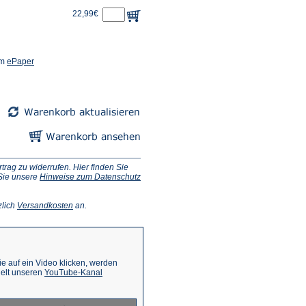
22,99€
(Öffnet
em
ePaper
in
einem
neuen
Tab)
ag zu widerrufen. Hier finden Sie
 Sie unsere
Hinweise zum Datenschutz
(Öffnet
zlich
Versandkosten
an.
in
einem
neuen
Tab)
 auf ein Video klicken, werden
(Öffnet
ielt unseren
YouTube-Kanal
in
einem
neuen