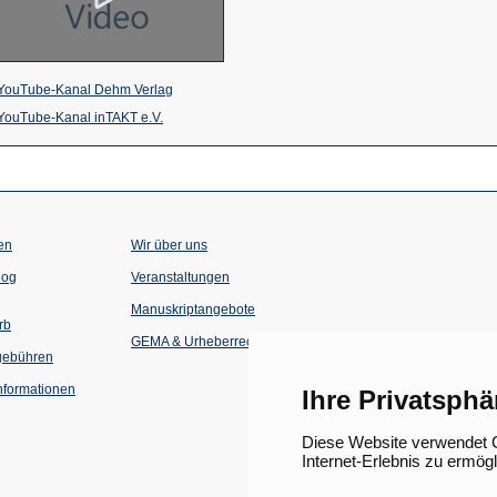
(Öffnet
YouTube-Kanal Dehm Verlag
(Öffnet
in
YouTube-Kanal inTAKT e.V.
in
einem
einem
neuen
neuen
Tab)
Tab)
en
Wir über uns
(Öffnet
(Öffnet
log
Veranstaltungen
in
in
einem
einem
Manuskriptangebote
neuen
neuen
rb
Tab)
Tab)
GEMA & Urheberrecht
gebühren
formationen
Ihre Privatsphä
Diese Website verwendet C
Internet-Erlebnis zu ermög