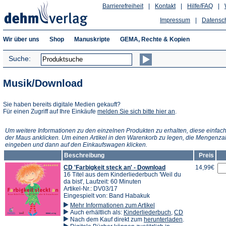
Barrierefreiheit
|
Kontakt
|
Hilfe/FAQ
|
Impressum
|
Datensc
Wir über uns
Shop
Manuskripte
GEMA, Rechte & Kopien
Suche:
Musik/Download
Sie haben bereits digitale Medien gekauft?
(Öffnet
Für einen Zugriff auf Ihre Einkäufe
melden Sie sich bitte hier an
.
in
einem
Um weitere Informationen zu den einzelnen Produkten zu erhalten, diese einfach
neuen
der Maus anklicken. Um einen Artikel in den Warenkorb zu legen, die Mengenza
Tab)
eingeben und dann auf den Einkaufswagen klicken.
Beschreibung
Preis
CD 'Farbigkeit steck an' - Download
14,99€
16 Titel aus dem Kinderliederbuch 'Weil du
da bist', Laufzeit: 60 Minuten
Artikel-Nr.: DV03/17
Eingespielt von: Band Habakuk
Mehr Informationen zum Artikel
Auch erhältlich als:
Kinderliederbuch
,
CD
(Öffnet
Nach dem Kauf direkt zum
herunterladen
.