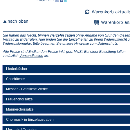
Empfehlen:
neuen
neuen
Tab)
Tab)
Sie haben das Recht,
binnen vierzehn Tagen
ohne Angabe von Gründen diese
(Ö
Vertrag zu widerrufen. Hier finden Sie die
Einzelheiten zu Ihrem Widerrufsrecht
u
(Öffnet
(Öffnet
in
Widerrufsformular
. Bitte beachten Sie unsere
Hinweise zum Datenschutz
.
in
in
e
einem
einem
n
Alle Preise sind Endkunden-Preise inkl. ges. MwSt. Bei einer Bestellung fallen
neuen
(Öffnet
neuen
Ta
zusätzlich
Versandkosten
an.
Tab)
in
Tab)
einem
neuen
Liederbücher
Tab)
Chorbücher
Messen / Geistliche Werke
Frauenchorsätze
Männerchorsätze
Chormusik in Einzelausgaben
Musicals / Oratorien