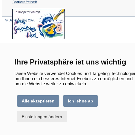
Barrierefreiheit
(Öffnet
in
einem
© Dehm Verlag
2026
neuen
Tab)
Ihre Privatsphäre ist uns wichtig
Diese Website verwendet Cookies und Targeting Technologie
um Ihnen ein besseres Internet-Erlebnis zu ermöglichen und
um die Website weiter zu entwickeln.
Alle akzeptieren
Ich lehne ab
Einstellungen ändern