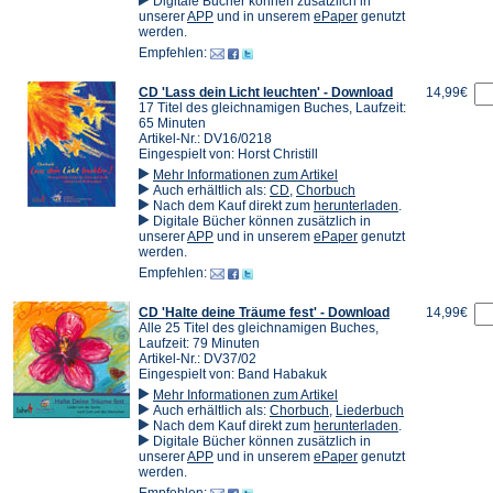
in
Digitale Bücher können zusätzlich in
(Öffnet
(Öffnet
einem
unserer
APP
und in unserem
ePaper
genutzt
in
in
neuen
werden.
einem
einem
Tab)
Empfehlen:
neuen
neuen
Tab)
Tab)
CD 'Lass dein Licht leuchten' - Download
14,99€
17 Titel des gleichnamigen Buches, Laufzeit:
65 Minuten
Artikel-Nr.: DV16/0218
Eingespielt von: Horst Christill
Mehr Informationen zum Artikel
Auch erhältlich als:
CD
,
Chorbuch
(Öffnet
Nach dem Kauf direkt zum
herunterladen
.
in
Digitale Bücher können zusätzlich in
(Öffnet
(Öffnet
einem
unserer
APP
und in unserem
ePaper
genutzt
in
in
neuen
werden.
einem
einem
Tab)
Empfehlen:
neuen
neuen
Tab)
Tab)
CD 'Halte deine Träume fest' - Download
14,99€
Alle 25 Titel des gleichnamigen Buches,
Laufzeit: 79 Minuten
Artikel-Nr.: DV37/02
Eingespielt von: Band Habakuk
Mehr Informationen zum Artikel
Auch erhältlich als:
Chorbuch
,
Liederbuch
(Öffnet
Nach dem Kauf direkt zum
herunterladen
.
in
Digitale Bücher können zusätzlich in
(Öffnet
(Öffnet
einem
unserer
APP
und in unserem
ePaper
genutzt
in
in
neuen
werden.
einem
einem
Tab)