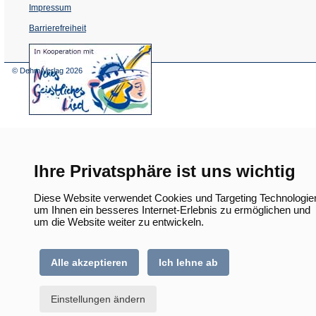
Impressum
Barrierefreiheit
(Öffnet
in
einem
© Dehm Verlag
2026
neuen
Tab)
Ihre Privatsphäre ist uns wichtig
Diese Website verwendet Cookies und Targeting Technologie
um Ihnen ein besseres Internet-Erlebnis zu ermöglichen und
um die Website weiter zu entwickeln.
Alle akzeptieren
Ich lehne ab
Einstellungen ändern