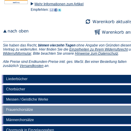
Mehr Informationen zum Artikel
Empfehlen:
Sie haben das Recht,
binnen vierzehn Tagen
ohne Angabe von Gründen diese
(Ö
Vertrag zu widerrufen. Hier finden Sie die
Einzelheiten zu Ihrem Widerrufsrecht
u
(Öffnet
(Öffnet
in
Widerrufsformular
. Bitte beachten Sie unsere
Hinweise zum Datenschutz
.
in
in
e
einem
einem
n
Alle Preise sind Endkunden-Preise inkl. ges. MwSt. Bei einer Bestellung fallen
neuen
(Öffnet
neuen
Ta
zusätzlich
Versandkosten
an.
Tab)
in
Tab)
einem
neuen
Liederbücher
Tab)
Chorbücher
Messen / Geistliche Werke
Frauenchorsätze
Männerchorsätze
Chormusik in Einzelausgaben