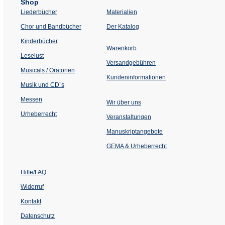
Shop
Liederbücher
Materialien
(Öffnet
Chor und Bandbücher
Der Katalog
in
einem
Kinderbücher
neuen
Warenkorb
Tab)
Leselust
Versandgebühren
Musicals / Oratorien
Kundeninformationen
Musik und CD´s
Messen
Wir über uns
Urheberrecht
(Öffnet
Veranstaltungen
in
einem
Manuskriptangebote
neuen
Tab)
GEMA & Urheberrecht
Hilfe/FAQ
Widerruf
Kontakt
Datenschutz