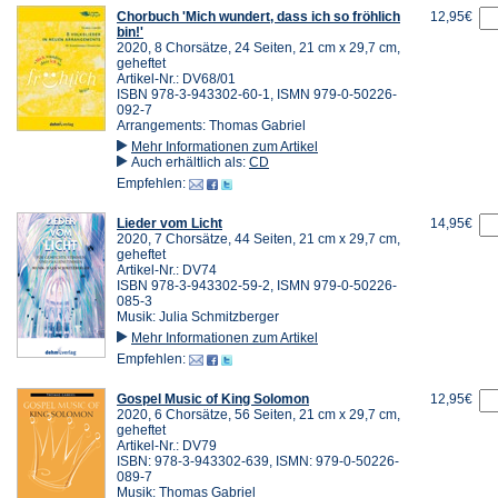
Chorbuch 'Mich wundert, dass ich so fröhlich
12,95€
bin!'
2020, 8 Chorsätze, 24 Seiten, 21 cm x 29,7 cm,
geheftet
Artikel-Nr.: DV68/01
ISBN 978-3-943302-60-1, ISMN 979-0-50226-
092-7
Arrangements: Thomas Gabriel
Mehr Informationen zum Artikel
Auch erhältlich als:
CD
Empfehlen:
Lieder vom Licht
14,95€
2020, 7 Chorsätze, 44 Seiten, 21 cm x 29,7 cm,
geheftet
Artikel-Nr.: DV74
ISBN 978-3-943302-59-2, ISMN 979-0-50226-
085-3
Musik: Julia Schmitzberger
Mehr Informationen zum Artikel
Empfehlen:
Gospel Music of King Solomon
12,95€
2020, 6 Chorsätze, 56 Seiten, 21 cm x 29,7 cm,
geheftet
Artikel-Nr.: DV79
ISBN: 978-3-943302-639, ISMN: 979-0-50226-
089-7
Musik: Thomas Gabriel