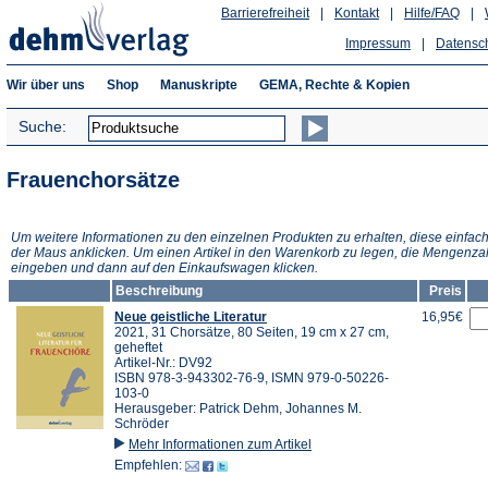
Barrierefreiheit
|
Kontakt
|
Hilfe/FAQ
|
Impressum
|
Datensc
Wir über uns
Shop
Manuskripte
GEMA, Rechte & Kopien
Suche:
Frauenchorsätze
Um weitere Informationen zu den einzelnen Produkten zu erhalten, diese einfach
der Maus anklicken. Um einen Artikel in den Warenkorb zu legen, die Mengenza
eingeben und dann auf den Einkaufswagen klicken.
Beschreibung
Preis
Neue geistliche Literatur
16,95€
2021, 31 Chorsätze, 80 Seiten, 19 cm x 27 cm,
geheftet
Artikel-Nr.: DV92
ISBN 978-3-943302-76-9, ISMN 979-0-50226-
103-0
Herausgeber: Patrick Dehm, Johannes M.
Schröder
Mehr Informationen zum Artikel
Empfehlen: