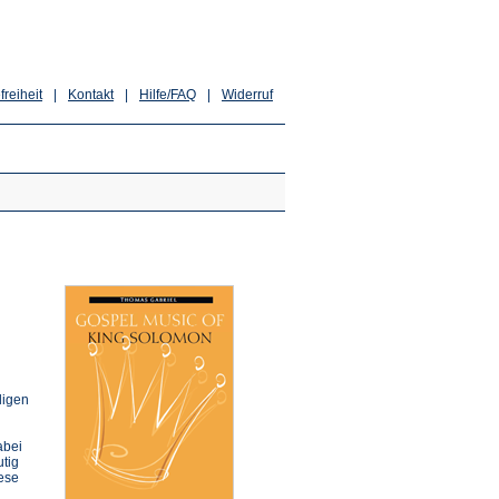
freiheit
|
Kontakt
|
Hilfe/FAQ
|
Widerruf
ligen
abei
utig
iese