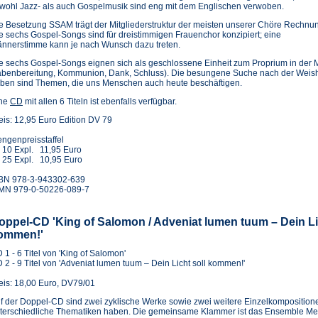
wohl Jazz- als auch Gospelmusik sind eng mit dem Englischen verwoben.
e Besetzung SSAM trägt der Mitgliederstruktur der meisten unserer Chöre Rechnu
e sechs Gospel-Songs sind für dreistimmigen Frauenchor konzipiert; eine
nnerstimme kann je nach Wunsch dazu treten.
e sechs Gospel-Songs eignen sich als geschlossene Einheit zum Proprium in der 
benbereitung, Kommunion, Dank, Schluss). Die besungene Suche nach der Weishe
ben sind Themen, die uns Menschen auch heute beschäftigen.
(Öffnet
ne
CD
mit allen 6 Titeln ist ebenfalls verfügbar.
in
eis: 12,95 Euro Edition DV 79
einem
neuen
ngenpreisstaffel
Tab)
 10 Expl. 11,95 Euro
 25 Expl. 10,95 Euro
BN 978-3-943302-639
MN 979-0-50226-089-7
oppel-CD 'King of Salomon / Adveniat lumen tuum – Dein Li
ommen!'
 1 - 6 Titel von 'King of Salomon'
 2 - 9 Titel von 'Adveniat lumen tuum – Dein Licht soll kommen!'
eis: 18,00 Euro, DV79/01
f der Doppel-CD sind zwei zyklische Werke sowie zwei weitere Einzelkompositione
terschiedliche Thematiken haben. Die gemeinsame Klammer ist das Ensemble M