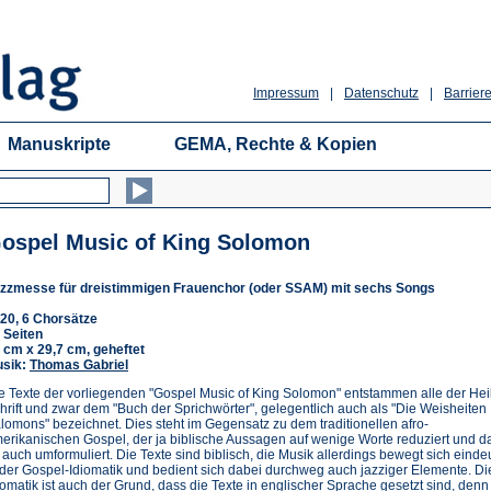
Impressum
|
Datenschutz
|
Barriere
Manuskripte
GEMA, Rechte & Kopien
ospel Music of King Solomon
zzmesse für dreistimmigen Frauenchor (oder SSAM) mit sechs Songs
20, 6 Chorsätze
 Seiten
 cm x 29,7 cm, geheftet
sik:
Thomas Gabriel
e Texte der vorliegenden "Gospel Music of King Solomon" entstammen alle der Hei
hrift und zwar dem "Buch der Sprichwörter", gelegentlich auch als "Die Weisheiten
lomons" bezeichnet. Dies steht im Gegensatz zu dem traditionellen afro-
erikanischen Gospel, der ja biblische Aussagen auf wenige Worte reduziert und d
t auch umformuliert. Die Texte sind biblisch, die Musik allerdings bewegt sich einde
 der Gospel-Idiomatik und bedient sich dabei durchweg auch jazziger Elemente. D
iomatik ist auch der Grund, dass die Texte in englischer Sprache gesetzt sind, denn