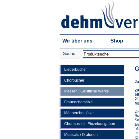
Wir über uns
Shop
Suche:
G
Liederbücher
Chorbücher
Ja
20
Messen / Geistliche Werke
56
21
Frauenchorsätze
Mu
Di
Männerchorsätze
Sc
Sa
Chormusik in Einzelausgaben
am
of
in
Musicals / Oratorien
Id