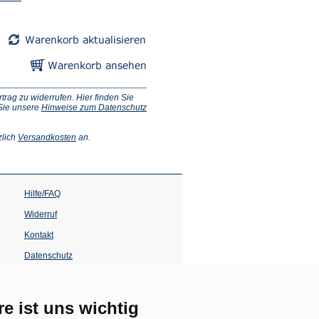
ag zu widerrufen. Hier finden Sie
 Sie unsere
Hinweise zum Datenschutz
(Öffnet
zlich
Versandkosten
an.
in
einem
neuen
Tab)
Hilfe/FAQ
Widerruf
Kontakt
Datenschutz
Impressum
Barrierefreiheit
re ist uns wichtig
(Öffnet