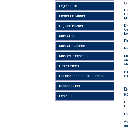
so
Orgelmusik
Di
Di
Lieder für Kinder
Mä
Di
Digitale Bücher
Ga
Le
Musik/CD
Ei
Musik/Download
Pr
Musikwissenschaft
Me
ab
ab
Urheberrecht
IS
Ein anziehendes NGL T-Shirt
IS
Kinderbücher
D
k
Leselust
CD
CD
Pr
Au
un