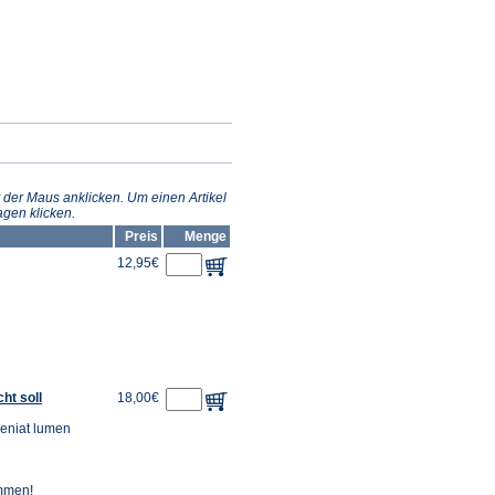
 der Maus anklicken. Um einen Artikel
gen klicken.
Preis
Menge
12,95€
ht soll
18,00€
veniat lumen
ommen!