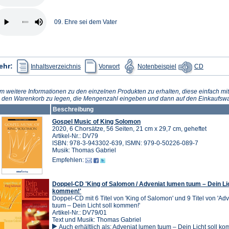
09. Ehre sei dem Vater
(Öffnet
(Öffnet
(Öffnet
(Öffnet
ehr:
Inhaltsverzeichnis
Vorwort
Notenbeispiel
CD
in
in
in
in
einem
einem
einem
einem
neuen
neuen
neuen
neuen
Tab)
Tab)
Tab)
Tab)
m weitere Informationen zu den einzelnen Produkten zu erhalten, diese einfach mit
n den Warenkorb zu legen, die Mengenzahl eingeben und dann auf den Einkaufswa
Beschreibung
Gospel Music of King Solomon
2020, 6 Chorsätze, 56 Seiten, 21 cm x 29,7 cm, geheftet
Artikel-Nr.: DV79
ISBN: 978-3-943302-639, ISMN: 979-0-50226-089-7
Musik: Thomas Gabriel
Empfehlen:
Doppel-CD 'King of Salomon / Adveniat lumen tuum – Dein Lic
kommen!'
Doppel-CD mit 6 Titel von 'King of Salomon' und 9 Titel von 'Ad
tuum – Dein Licht soll kommen!'
Artikel-Nr.: DV79/01
Text und Musik: Thomas Gabriel
Auch erhältlich als:
Adveniat lumen tuum – Dein Licht soll k