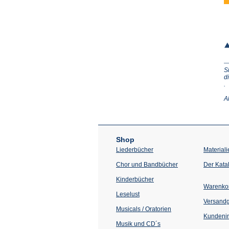
S
d
(Ö
.
in
e
A
n
T
Shop
Liederbücher
Materiali
Chor und Bandbücher
Der Kata
Kinderbücher
Warenko
Leselust
Versand
Musicals / Oratorien
Kundenin
Musik und CD´s