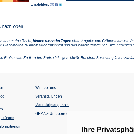
Empfehlen:
ie haben das Recht,
binnen vierzehn Tagen
ohne Angabe von Gründen diesen Vertr
(Öffnet
(Öffnet
ie
Einzelheiten zu Ihrem Widerrufsrecht
und das
Widerrufsformular
. Bitte beachten
ffnet
in
in
einem
einem
inem
neuen
neuen
lle Preise sind Endkunden-Preise inkl. ges. MwSt. Bei einer Bestellung fallen zusät
euen
Tab)
Tab)
ab)
en
Wir über uns
(Öffnet
(Öffnet
log
Veranstaltungen
in
in
einem
einem
Manuskriptangebote
neuen
neuen
rb
Tab)
Tab)
GEMA & Urheberrecht
gebühren
formationen
Ihre Privatsphä