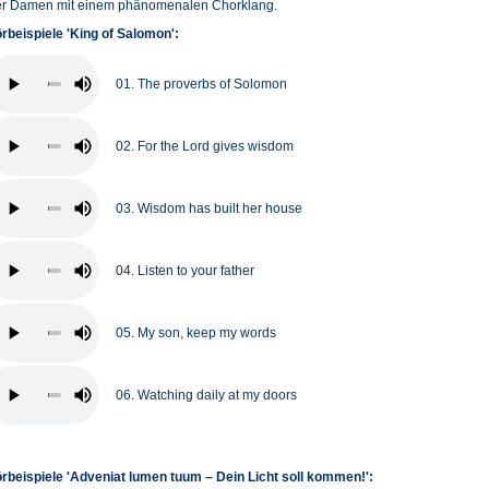
er Damen mit einem phänomenalen Chorklang.
rbeispiele 'King of Salomon':
01. The proverbs of Solomon
02. For the Lord gives wisdom
03. Wisdom has built her house
04. Listen to your father
05. My son, keep my words
06. Watching daily at my doors
rbeispiele 'Adveniat lumen tuum – Dein Licht soll kommen!':