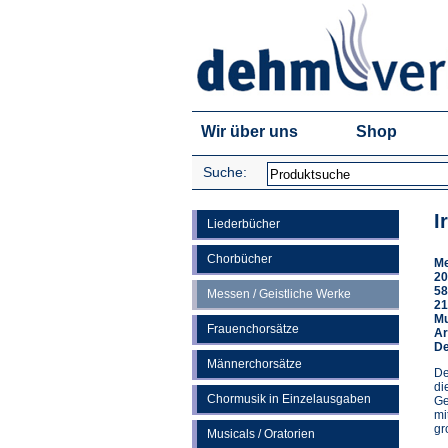
Wir über uns
Shop
Suche:
I
Liederbücher
Chorbücher
Me
20
58
Messen / Geistliche Werke
21
Mu
Frauenchorsätze
Ar
De
Männerchorsätze
De
di
Chormusik in Einzelausgaben
Ge
mi
gr
Musicals / Oratorien