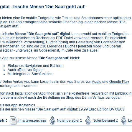
igital - Irische Messe 'Die Saat geht auf'
r bieten eine für mobile Endgeräte wie Tablets und Smartphones einer optimierten
p an. Die App ermöglicht eine schnelle Orientierung in der Irischen Messe "Die
at geht auf".
ie
Irische Messe "Die Saat geht auf" digital
kann sowohl auf mobilen Endgeräten
s auch am heimischen Rechner als PDF-Datei verwendet werden. Es erleichtert
e musikalische Vorbereitung, Durchführung und Gestaltung von Gottesdiensten
d Konzerten. So sind die 230 Lieder des Buches jederzeit mobil und überall
nsetzbar - unterwegs, im Gottesdienst, im Café oder zu Hause!
e App zur Irische Messe "
Die Saat geht auf
" bietet:
Einfaches Navigieren und Blättern
Auch offline verfügbar
Mit integrierter Suchfunktion
(Öffnet
(Ö
e Dehm Verlag App kann kostenlos in den App Stores von
Apple
und
Google Play
in
in
runtergeladen werden.
einem
e
fort nach Installation der App findet sich eine kostenfreie Testversion mit Einblick i
neuen
n
 Liedern ist direkt nach der Bestellung im Shop des Dehm Verlags verfügbar.
Tab)
T
eis der App: Kostenlos
eis der Irischen Messe "Die Saat geht auf" digital: 19,99 Euro Edition DV 08/03
(Öffnet
(Öffnet
(Öffnet
ehr:
Inhaltsverzeichnis
Notenbeispiel 1
Notenbeispiel 2
Li
in
in
in
einem
einem
einem
neuen
neuen
neuen