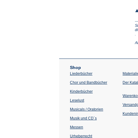
S
d
(Ö
.
in
e
A
n
T
Shop
Liederbücher
Materiali
Chor und Bandbücher
Der Kata
Kinderbücher
Warenko
Leselust
Versand
Musicals / Oratorien
Kundenin
Musik und CD´s
Messen
Urheberrecht