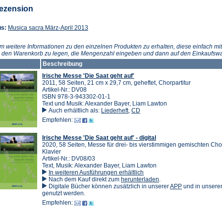
Tab)
Tab)
Tab)
ezension
(Öffnet
us:
Musica sacra März-April 2013
in
einem
m weitere Informationen zu den einzelnen Produkten zu erhalten, diese einfach mit
neuen
n den Warenkorb zu legen, die Mengenzahl eingeben und dann auf den Einkaufswa
Tab)
Beschreibung
Irische Messe 'Die Saat geht auf'
2011, 58 Seiten, 21 cm x 29,7 cm, geheftet, Chorpartitur
Artikel-Nr.: DV08
ISBN 978-3-943302-01-1
Text und Musik: Alexander Bayer, Liam Lawton
Auch erhältlich als:
Liederheft
,
CD
Empfehlen:
Irische Messe 'Die Saat geht auf' - digital
2020, 58 Seiten, Messe für drei- bis vierstimmigen gemischten Ch
Klavier
Artikel-Nr.: DV08/03
Text, Musik: Alexander Bayer, Liam Lawton
In weiteren Ausführungen erhältlich
(Öffnet
Nach dem Kauf direkt zum
herunterladen
.
in
(Öffnet
Digitale Bücher können zusätzlich in unserer
APP
und in unser
einem
in
genutzt werden.
neuen
einem
Empfehlen:
Tab)
neuen
Tab)