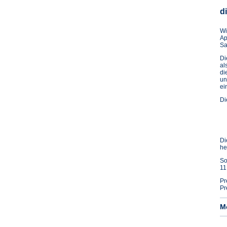
d
Wi
Ap
Sa
D
al
di
un
ei
Di
Di
he
So
11
Pr
Pr
M