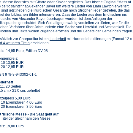
e Messe lässt sich mit Gitarre oder Klavier begleiten. Das irische Original "Mass of
e celtic saints" hat Alexander Bayer um weitere Lieder von Liam Lawton erweitert.
 sind jetzt neben die liturgischen Gesänge noch Strophenlieder getreten, die das
iel der biblischen Bilder intensivieren. Dass die Lieder aus dem Englischen ins
utsche von Alexander Bayer übertragen wurden, ist dem Anliegen der
lkssprache geschuldet. Sich Gott allgegenwärtig vorstellen zu dürfen, war für die
ischen Vorfahren über Jahrhunderte eine Sache von Herzblut und Achtsamkeit. Die
lodien und Texte wollen Zugänge eröffnen und die Gebete der Gemeinden tragen.
sätzlich zur Chorpartitur ist ein
Liederheft
mit Harmoniebezifferungen (Format 12 x
d 4 weiteren Titeln
erschienen.
eis: 14,95 Euro, Edition DV 08
ngenpreis:
 10 13,95 EUR
 20 12,95 EUR
BN 978-3-943302-01-1
ederheft
11, 20 Seiten
,5 cm x 21,0 cm, geheftet
nzelpreis 5,00 Euro
 10 Exemplaren 4,00 Euro
 20 Exemplaren 3,50 Euro
 'Irische Messe - Die Saat geht auf'
 Titel der gleichnamigen Messe
eis: 19,80 Euro