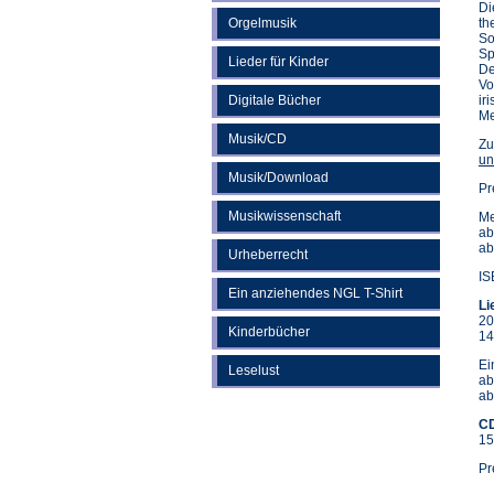
Di
Orgelmusik
th
So
Sp
Lieder für Kinder
De
Vo
Digitale Bücher
ir
Me
Musik/CD
Zu
un
Musik/Download
Pr
Musikwissenschaft
Me
ab
ab
Urheberrecht
IS
Ein anziehendes NGL T-Shirt
Li
20
Kinderbücher
14
Ei
Leselust
ab
ab
CD
15
Pr