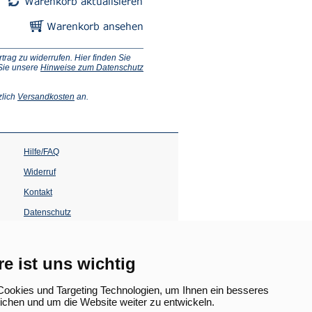
ag zu widerrufen. Hier finden Sie
 Sie unsere
Hinweise zum Datenschutz
(Öffnet
zlich
Versandkosten
an.
in
einem
neuen
Tab)
Hilfe/FAQ
Widerruf
Kontakt
Datenschutz
Impressum
Barrierefreiheit
re ist uns wichtig
(Öffnet
in
ookies und Targeting Technologien, um Ihnen ein besseres
einem
lichen und um die Website weiter zu entwickeln.
neuen
Tab)