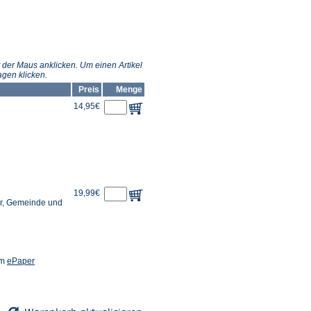
Tab)
 der Maus anklicken. Um einen Artikel
gen klicken.
Preis
Menge
14,95€
19,99€
or, Gemeinde und
(Öffnet
em
ePaper
in
einem
neuen
Tab)