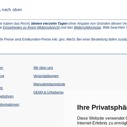
ie haben das Recht,
binnen vierzehn Tagen
ohne Angabe von Gründen diesen Vertr
(Öffnet
(Öffnet
ie
Einzelheiten zu Ihrem Widerrufsrecht
und das
Widerrufsformular
. Bitte beachten
ffnet
in
in
einem
einem
inem
neuen
neuen
lle Preise sind Endkunden-Preise inkl. ges. MwSt. Bei einer Bestellung fallen zusät
euen
Tab)
Tab)
ab)
en
Wir über uns
(Öffnet
(Öffnet
log
Veranstaltungen
in
in
einem
einem
Manuskriptangebote
neuen
neuen
rb
Tab)
Tab)
GEMA & Urheberrecht
gebühren
formationen
Ihre Privatsphä
Diese Website verwendet C
Internet-Erlebnis zu ermög