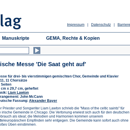
Impressum
|
Datenschutz
|
Barriere
Manuskripte
GEMA, Rechte & Kopien
rische Messe 'Die Saat geht auf'
sse für drei- bis vierstimmigen gemischten Chor, Gemeinde und Klavier
11, 11 Chorsätze
 Seiten
 cm x 29,7 cm, geheftet
sik:
Liam Lawton
rangement: John McCann
utsche Fassung:
Alexander Bayer
r Priester und Songwriter Liam Lawton schrieb die "Mass of the celtic saints" für
e irische Gemeinde in Chicago. Die Vertonung erwiest sich auch für den deutschen
brauch als ideal; die Melodien und Harmonien kommen unserem
tteleuropäischen Empfinden sehr entgegen. Die Gemeinde kann sofort auch ohne
oßes Üben einstimmen.