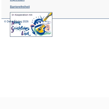
Barrierefreiheit
(Öffnet
in
einem
© Dehm Verlag
2026
neuen
Tab)