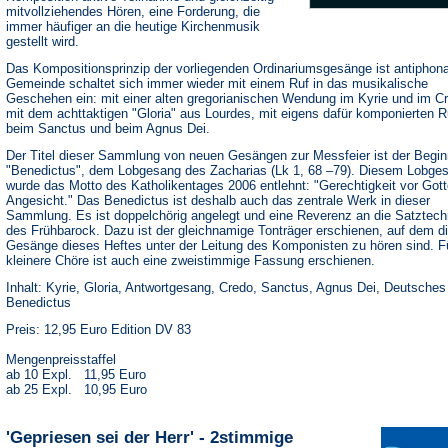
mitvollziehendes Hören, eine Forderung, die
immer häufiger an die heutige Kirchenmusik
gestellt wird.
Das Kompositionsprinzip der vorliegenden Ordinariumsgesänge ist antiphona
Gemeinde schaltet sich immer wieder mit einem Ruf in das musikalische
Geschehen ein: mit einer alten gregorianischen Wendung im Kyrie und im C
mit dem achttaktigen "Gloria" aus Lourdes, mit eigens dafür komponierten 
beim Sanctus und beim Agnus Dei.
Der Titel dieser Sammlung von neuen Gesängen zur Messfeier ist der Begi
"Benedictus", dem Lobgesang des Zacharias (Lk 1, 68 –79). Diesem Lobge
wurde das Motto des Katholikentages 2006 entlehnt: "Gerechtigkeit vor Got
Angesicht." Das Benedictus ist deshalb auch das zentrale Werk in dieser
Sammlung. Es ist doppelchörig angelegt und eine Reverenz an die Satztech
des Frühbarock. Dazu ist der gleichnamige Tonträger erschienen, auf dem d
Gesänge dieses Heftes unter der Leitung des Komponisten zu hören sind. F
kleinere Chöre ist auch eine zweistimmige Fassung erschienen.
Inhalt: Kyrie, Gloria, Antwortgesang, Credo, Sanctus, Agnus Dei, Deutsches
Benedictus
Preis: 12,95 Euro Edition DV 83
Mengenpreisstaffel
ab 10 Expl. 11,95 Euro
ab 25 Expl. 10,95 Euro
'Gepriesen sei der Herr' - 2stimmige