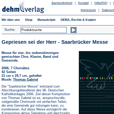
Barrierefreiheit
|
Kontakt
|
Hilfe/FAQ
|
Impressum
|
Datensc
Wir über uns
Shop
Manuskripte
GEMA, Rechte & Kopien
Suche:
Gepriesen sei der Herr - Saarbrücker Messe
Messe für vier- bis siebenstimmigen
gemischten Chor, Klavier, Band und
Gemeinde.
2006, 7 Chorsätze
42 Seiten
21 cm x 29,7 cm, geheftet
Musik:
Thomas Gabriel
Die "Saarbrücker Messe" entstand zum
Abschlussgottesdienst des 96. Deutschen
Katholikentages 2006. Ziel dieser Komposition
von Thomas Gabriel ist es, anspruchsvolle,
zeitgemäße Chormusik mit einfachen Teilen,
die eine Gemeinde gut mitsingen kann, zu
kombinieren. Auf diese Weise ermöglicht die
Komposition aktive Teilnahme und gleichzeitig