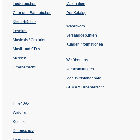
Liederbücher
Materialien
(Öffnet
Chor und Bandbücher
Der Katalog
in
einem
Kinderbücher
neuen
Warenkorb
Tab)
Leselust
Versandgebühren
Musicals / Oratorien
Kundeninformationen
Musik und CD´s
Messen
Wir über uns
Urheberrecht
(Öffnet
Veranstaltungen
in
einem
Manuskriptangebote
neuen
Tab)
GEMA & Urheberrecht
Hilfe/FAQ
Widerruf
Kontakt
Datenschutz
Impressum