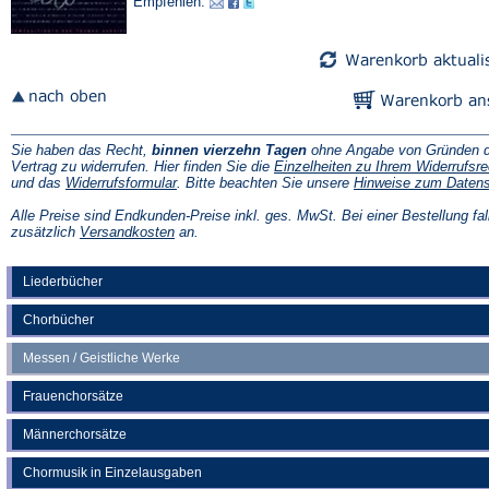
Empfehlen:
Sie haben das Recht,
binnen vierzehn Tagen
ohne Angabe von Gründen d
Vertrag zu widerrufen. Hier finden Sie die
Einzelheiten zu Ihrem Widerrufsre
(Öffnet
und das
Widerrufsformular
. Bitte beachten Sie unsere
Hinweise zum Daten
in
einem
Alle Preise sind Endkunden-Preise inkl. ges. MwSt. Bei einer Bestellung fal
neuen
(Öffnet
zusätzlich
Versandkosten
an.
Tab)
in
einem
neuen
Liederbücher
Tab)
Chorbücher
Messen / Geistliche Werke
Frauenchorsätze
Männerchorsätze
Chormusik in Einzelausgaben