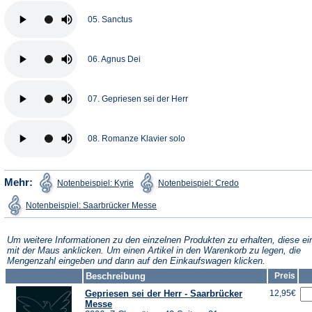
05. Sanctus
06. Agnus Dei
07. Gepriesen sei der Herr
08. Romanze Klavier solo
(Öffnet
(Öffnet
Mehr:
Notenbeispiel: Kyrie
Notenbeispiel: Credo
in
in
einem
einem
(Öffnet
Notenbeispiel: Saarbrücker Messe
neuen
neuen
in
Tab)
Tab)
einem
neuen
Tab)
Um weitere Informationen zu den einzelnen Produkten zu erhalten, diese ei
mit der Maus anklicken. Um einen Artikel in den Warenkorb zu legen, die
Mengenzahl eingeben und dann auf den Einkaufswagen klicken.
Beschreibung
Preis
Gepriesen sei der Herr - Saarbrücker
12,95€
Messe