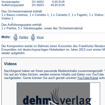
Vocalausgabe
DV 48/02
6,95 EUR
Aufführungspaket
DV 48/03
49,95 EUR
Das Orchestermaterial enthält:
1 x Basso continuo, 1 x Cornetto 1, 1 x Cornetto 2, 1 x Fagotto, 1 x Violino 
Violino 2
Das Aufführungspaket enthält:
1 x Partitur, 5 x Vokalausgabe, sowie das Orchestermaterial
(Öffnet
(Öffnet
Mehr:
Partitur
Vocal
in
in
einem
einem
neuen
neuen
Die Komposition wurde im Rahmen eines Konzertes des Frankfurter Renais
Tab)
Tab)
Ensembles mit deutschsprachigen Hoheliedern im Jahre 2013 zum ersten M
wieder aufgeführt.
Videos
Nachfolgend haben wir Ihnen passende Medieninhalte zusammengestellt.
Sie auf ein Video klicken, werden externe Inhalte und Daten von YouTube
(Öffne
nachgeladen. Gerne können Sie auch gezielt unseren
YouTube-Kanal
aufr
in
eine
neue
Tab)