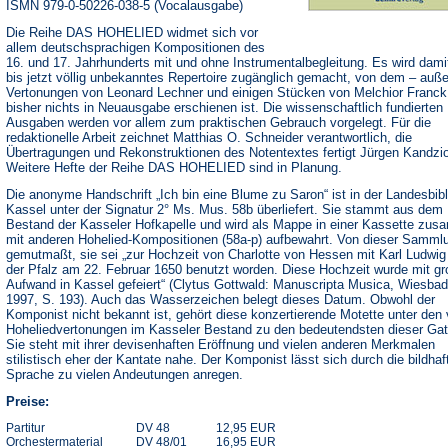
ISMN 979-0-50226-038-5 (Vocalausgabe)
Die Reihe DAS HOHELIED widmet sich vor
allem deutschsprachigen Kompositionen des
16. und 17. Jahrhunderts mit und ohne Instrumentalbegleitung. Es wird dami
bis jetzt völlig unbekanntes Repertoire zugänglich gemacht, von dem – auß
Vertonungen von Leonard Lechner und einigen Stücken von Melchior Franck
bisher nichts in Neuausgabe erschienen ist. Die wissenschaftlich fundierten
Ausgaben werden vor allem zum praktischen Gebrauch vorgelegt. Für die
redaktionelle Arbeit zeichnet Matthias O. Schneider verantwortlich, die
Übertragungen und Rekonstruktionen des Notentextes fertigt Jürgen Kandzio
Weitere Hefte der Reihe DAS HOHELIED sind in Planung.
Die anonyme Handschrift „Ich bin eine Blume zu Saron“ ist in der Landesbibl
Kassel unter der Signatur 2° Ms. Mus. 58b überliefert. Sie stammt aus dem
Bestand der Kasseler Hofkapelle und wird als Mappe in einer Kassette zu
mit anderen Hohelied-Kompositionen (58a-p) aufbewahrt. Von dieser Samml
gemutmaßt, sie sei „zur Hochzeit von Charlotte von Hessen mit Karl Ludwig
der Pfalz am 22. Februar 1650 benutzt worden. Diese Hochzeit wurde mit g
Aufwand in Kassel gefeiert“ (Clytus Gottwald: Manuscripta Musica, Wiesba
1997, S. 193). Auch das Wasserzeichen belegt dieses Datum. Obwohl der
Komponist nicht bekannt ist, gehört diese konzertierende Motette unter den 
Hoheliedvertonungen im Kasseler Bestand zu den bedeutendsten dieser Gat
Sie steht mit ihrer devisenhaften Eröffnung und vielen anderen Merkmalen
stilistisch eher der Kantate nahe. Der Komponist lässt sich durch die bildhaf
Sprache zu vielen Andeutungen anregen.
Preise:
Partitur
DV 48
12,95 EUR
Orchestermaterial
DV 48/01
16,95 EUR