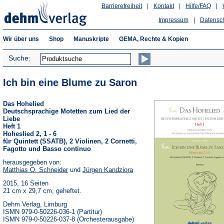
Barrierefreiheit
|
Kontakt
|
Hilfe/FAQ
|
Impressum
|
Datensc
Wir über uns
Shop
Manuskripte
GEMA, Rechte & Kopien
Suche:
Ich bin eine Blume zu Saron
Das Hohelied
Deutschsprachige Motetten zum Lied der
Liebe
Heft 1
Hoheslied 2, 1 - 6
für Quintett (SSATB), 2 Violinen, 2 Cornetti,
Fagotto und Basso continuo
herausgegeben von:
Matthias O. Schneider
und
Jürgen Kandziora
2015, 16 Seiten
21 cm x 29,7 cm, geheftet.
Dehm Verlag, Limburg
ISMN 979-0-50226-036-1 (Partitur)
ISMN 979-0-50226-037-8 (Orchesterausgabe)