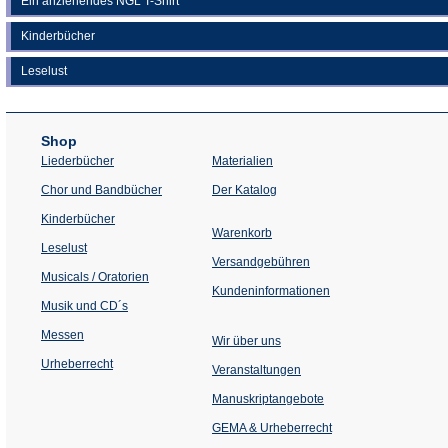
Ein anziehendes NGL T-Shirt
Kinderbücher
Leselust
Shop
Liederbücher
Materialien
(Öffnet
Chor und Bandbücher
Der Katalog
in
einem
Kinderbücher
neuen
Warenkorb
Tab)
Leselust
Versandgebühren
Musicals / Oratorien
Kundeninformationen
Musik und CD´s
Messen
Wir über uns
Urheberrecht
(Öffnet
Veranstaltungen
in
einem
Manuskriptangebote
neuen
Tab)
GEMA & Urheberrecht