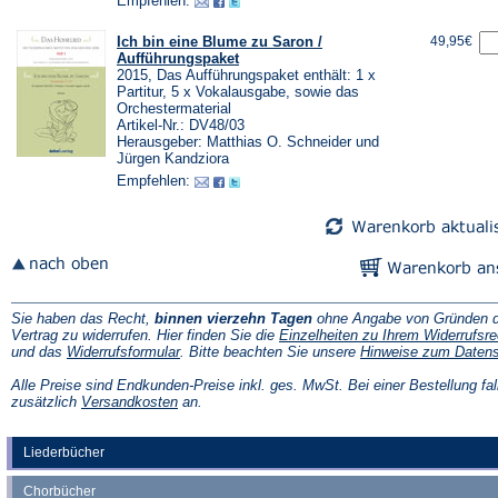
Empfehlen:
Ich bin eine Blume zu Saron /
49,95€
Aufführungspaket
2015, Das Aufführungspaket enthält: 1 x
Partitur, 5 x Vokalausgabe, sowie das
Orchestermaterial
Artikel-Nr.: DV48/03
Herausgeber: Matthias O. Schneider und
Jürgen Kandziora
Empfehlen:
Sie haben das Recht,
binnen vierzehn Tagen
ohne Angabe von Gründen d
Vertrag zu widerrufen. Hier finden Sie die
Einzelheiten zu Ihrem Widerrufsre
(Öffnet
und das
Widerrufsformular
. Bitte beachten Sie unsere
Hinweise zum Daten
in
einem
Alle Preise sind Endkunden-Preise inkl. ges. MwSt. Bei einer Bestellung fal
neuen
(Öffnet
zusätzlich
Versandkosten
an.
Tab)
in
einem
neuen
Liederbücher
Tab)
Chorbücher