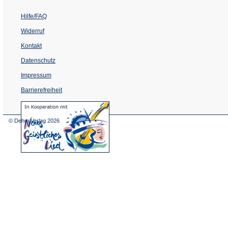
Hilfe/FAQ
Widerruf
Kontakt
Datenschutz
Impressum
Barrierefreiheit
(Öffnet
in
einem
© Dehm Verlag
2026
neuen
Tab)