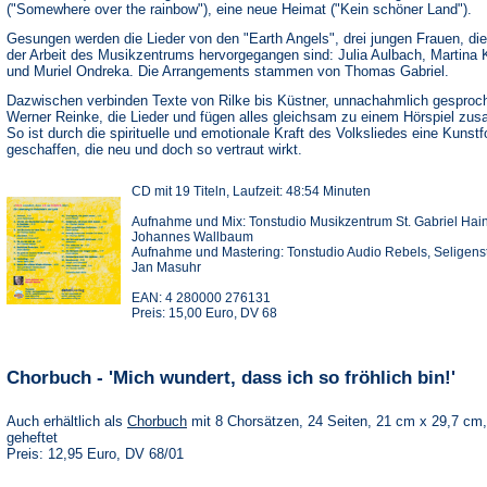
("Somewhere over the rainbow"), eine neue Heimat ("Kein schöner Land").
Gesungen werden die Lieder von den "Earth Angels", drei jungen Frauen, di
der Arbeit des Musikzentrums hervorgegangen sind: Julia Aulbach, Martina 
und Muriel Ondreka. Die Arrangements stammen von Thomas Gabriel.
Dazwischen verbinden Texte von Rilke bis Küstner, unnachahmlich gesproc
Werner Reinke, die Lieder und fügen alles gleichsam zu einem Hörspiel zu
So ist durch die spirituelle und emotionale Kraft des Volksliedes eine Kunst
geschaffen, die neu und doch so vertraut wirkt.
CD mit 19 Titeln, Laufzeit: 48:54 Minuten
(Öffnet
in
Aufnahme und Mix: Tonstudio Musikzentrum St. Gabriel Hain
einem
Johannes Wallbaum
neuen
Aufnahme und Mastering: Tonstudio Audio Rebels, Seligenst
Tab)
Jan Masuhr
EAN: 4 280000 276131
Preis: 15,00 Euro, DV 68
Chorbuch - 'Mich wundert, dass ich so fröhlich bin!'
Auch erhältlich als
Chorbuch
mit 8 Chorsätzen, 24 Seiten, 21 cm x 29,7 cm,
geheftet
Preis: 12,95 Euro, DV 68/01