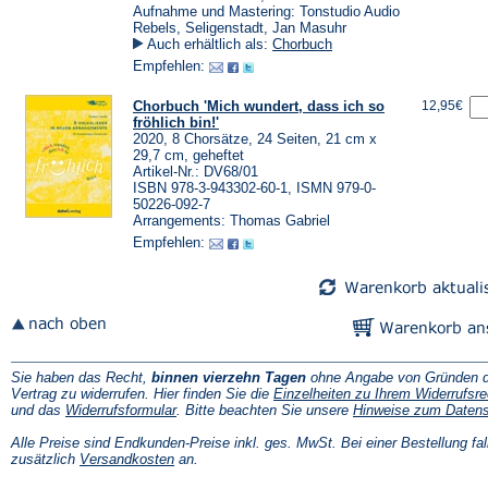
Aufnahme und Mastering: Tonstudio Audio
Rebels, Seligenstadt, Jan Masuhr
Auch erhältlich als:
Chorbuch
Empfehlen:
Chorbuch 'Mich wundert, dass ich so
12,95€
fröhlich bin!'
2020, 8 Chorsätze, 24 Seiten, 21 cm x
29,7 cm, geheftet
Artikel-Nr.: DV68/01
ISBN 978-3-943302-60-1, ISMN 979-0-
50226-092-7
Arrangements: Thomas Gabriel
Empfehlen:
Sie haben das Recht,
binnen vierzehn Tagen
ohne Angabe von Gründen d
Vertrag zu widerrufen. Hier finden Sie die
Einzelheiten zu Ihrem Widerrufsre
(Öffnet
und das
Widerrufsformular
. Bitte beachten Sie unsere
Hinweise zum Daten
in
einem
Alle Preise sind Endkunden-Preise inkl. ges. MwSt. Bei einer Bestellung fal
neuen
(Öffnet
zusätzlich
Versandkosten
an.
Tab)
in