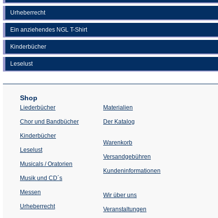
Urheberrecht
Ein anziehendes NGL T-Shirt
Kinderbücher
Leselust
Shop
Liederbücher
Materialien
(Öffnet
Chor und Bandbücher
Der Katalog
in
einem
Kinderbücher
neuen
Warenkorb
Tab)
Leselust
Versandgebühren
Musicals / Oratorien
Kundeninformationen
Musik und CD´s
Messen
Wir über uns
Urheberrecht
(Öffnet
Veranstaltungen
in