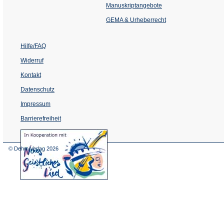
einem
Manuskriptangebote
neuen
Tab)
GEMA & Urheberrecht
Hilfe/FAQ
Widerruf
Kontakt
Datenschutz
Impressum
Barrierefreiheit
(Öffnet
in
einem
© Dehm Verlag
2026
neuen
Tab)