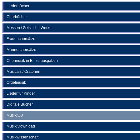
einem
neuen
Liederbücher
Tab)
Chorbücher
Messen / Geistliche Werke
Frauenchorsätze
Männerchorsätze
Chormusik in Einzelausgaben
Musicals / Oratorien
Orgelmusik
Lieder für Kinder
Digitale Bücher
Musik/CD
Musik/Download
Musikwissenschaft