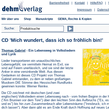
Barrierefreiheit
|
Kontakt
|
Hilfe/FAQ
|
Impressum
|
Datensc
Wir über uns
Shop
Manuskripte
GEMA, Rechte & Kopien
Suche:
CD 'Mich wundert, dass ich so fröhlich bin!'
Thomas Gabriel
- Ein Lebensweg in Volksliedern
und Lyrik
Lieder transportieren ein unauslöschliches
Lebensgefühl, sie vermitteln Heimat im Exil, sie
sind auf Feiern unerlässlich, und sie sind der letzte
Anker in eine versinkende Welt. Aus diesen
Gedanken ist dieses CD Projekt von Thomas
Gabriel entstanden, zu dem er neben großartigen
Musikern DIE Stimme des Hessischen Rundfunks
gewinnen konnte: Werner Reinke.
Die CD zeichnet mit deutschen (und zwei
englischen) Volksliedern einen Lebensweg nach - vom frohen Beginn in der 
("Am Brunnen vor dem Tore") über den leichten Sinn des Aufbruchs ("Es, es
und es") bis hin zum Zusammenbruch aller Lebensträume ("Innsbruck, ich 
dich lassen"). Aber dann gibt es am Ende Kraft durch Hoffnung auf neues L