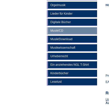
Orgelmusik
Hö
Lieder für Kinder
Digitale Bücher
Musik/CD
Musik/Download
Musikwissenschaft
Urheberrecht
Ein anziehendes NGL T-Shirt
Kinderbücher
Pr
Leselust
EA
R
Un
A