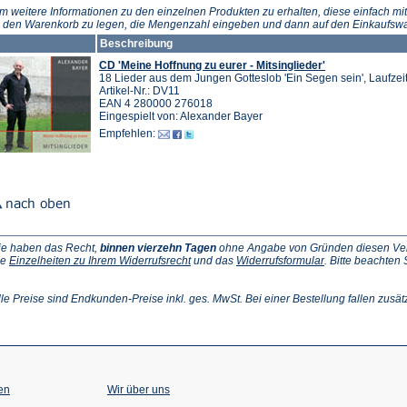
neuen
m weitere Informationen zu den einzelnen Produkten zu erhalten, diese einfach mit
Tab)
n den Warenkorb zu legen, die Mengenzahl eingeben und dann auf den Einkaufswa
Beschreibung
CD 'Meine Hoffnung zu eurer - Mitsinglieder'
18 Lieder aus dem Jungen Gotteslob 'Ein Segen sein', Laufzei
Artikel-Nr.: DV11
EAN 4 280000 276018
Eingespielt von: Alexander Bayer
Empfehlen:
ie haben das Recht,
binnen vierzehn Tagen
ohne Angabe von Gründen diesen Vertr
(Öffnet
(Öffnet
ie
Einzelheiten zu Ihrem Widerrufsrecht
und das
Widerrufsformular
. Bitte beachten
ffnet
in
in
einem
einem
inem
neuen
neuen
lle Preise sind Endkunden-Preise inkl. ges. MwSt. Bei einer Bestellung fallen zusät
euen
Tab)
Tab)
ab)
en
Wir über uns