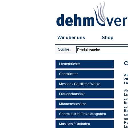
Wir über uns
Shop
Suche:
C
Liederbücher
Chorbücher
Al
20
La
Messen / Geistliche Werke
Al
Frauenchorsätze
Li
ze
En
Männerchorsätze
zu
Ba
Chormusik in Einzelausgaben
ra
un
Re
Musicals / Oratorien
Li