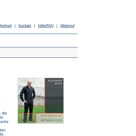
freiheit
|
Kontakt
|
Hilfe/FAQ
|
Widerruf
m
, die
it
rache
 den
ht.