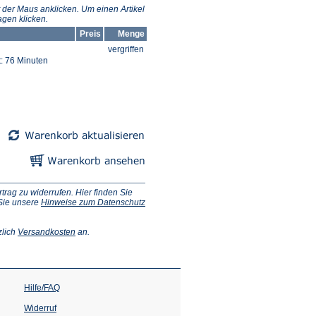
 der Maus anklicken. Um einen Artikel
gen klicken.
Preis
Menge
vergriffen
t: 76 Minuten
ag zu widerrufen. Hier finden Sie
 Sie unsere
Hinweise zum Datenschutz
(Öffnet
zlich
Versandkosten
an.
in
einem
neuen
Tab)
Hilfe/FAQ
Widerruf