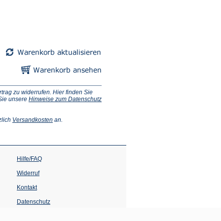
ag zu widerrufen. Hier finden Sie
 Sie unsere
Hinweise zum Datenschutz
(Öffnet
zlich
Versandkosten
an.
in
einem
neuen
Tab)
Hilfe/FAQ
Widerruf
Kontakt
Datenschutz
Impressum