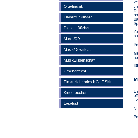
Ze
Orgelmusik
th
fö
pr
Lieder für Kinder
Ba
Sp
Digitale Bücher
Zu
au
Musik/CD
Pr
Musik/Download
Me
ab
Musikwissenschaft
IS
Urheberrecht
M
Ein anziehendes NGL T-Shirt
Li
Kinderbücher
of
12
Leselust
Ma
Pr