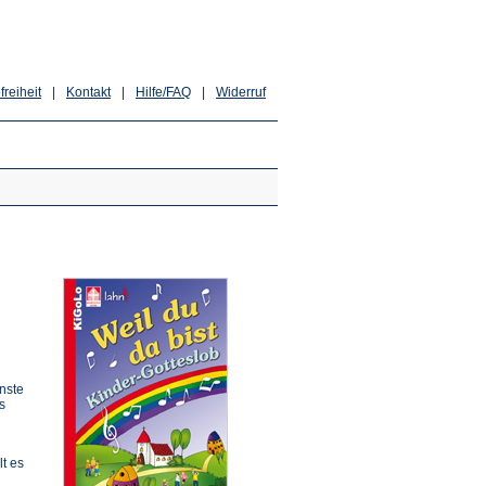
freiheit
|
Kontakt
|
Hilfe/FAQ
|
Widerruf
enste
s
t es