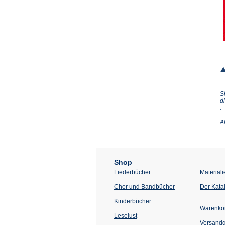
S
d
(Ö
.
in
e
A
n
T
Shop
Liederbücher
Materiali
Chor und Bandbücher
Der Kata
Kinderbücher
Warenko
Leselust
Versand