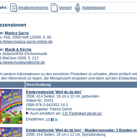
(Öffnet
(Öffnet
(Öffnet
ehr:
Inhaltsverzeichnis
Vorwort
Notenbeispiel
in
in
in
einem
einem
einem
neuen
neuen
neuen
Tab)
Tab)
Tab)
ezensionen
(Öffnet
us:
Musica Sacra
in
n.-Feb. 2009 Heft 1/2009, S. 60
einem
(Öffnet
tp://www.musica-sacra-online.de
neuen
in
(Öffnet
us:
Musik & Kirche
Tab)
einem
in
e Zeitschrift für Kirchenmusik
neuen
einem
3 Mai/Juni 2009, S. 212
Tab)
neuen
(Öffnet
tp://www.musikundkirche.de
Tab)
in
einem
m weitere Informationen zu den einzelnen Produkten zu erhalten, diese einfach mit
neuen
n den Warenkorb zu legen, die Mengenzahl eingeben und dann auf den Einkaufswa
Tab)
Beschreibung
Kindergotteslob 'Weil du da bist'
2008, 414 Seiten, 18 cm x 12 cm, gebunden
Artikel-Nr.: DV01
ISBN 978-3-943302-14-1
Herausgeber: Patrick Dehm
Auch erhältlich als:
CD 'Farbigkeit steckt an'
Empfehlen:
Kindergotteslob 'Weil du da bist' - Musikerausgabe: 3 Bänden m
2008, 414 Seiten, 18 cm x 12 cm, Spiralbindung