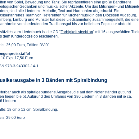
iten von Spiel, Bewegung und Tanz. Sie repräsentieren eine große Bandbreite
eologischer Gedanken und musikalischer Akzente. Um das Mitsingen- und Mitspiel
rdern, sind alle Lieder mit Melodie, Text und Harmonien abgedruckt. Ein
axiserfahrenes Team von Referenten für Kirchenmusik in den Diözesen Augsburg,
mberg, Limburg und Münster hat diese Liedsammlung zusammengestellt, die eine
annbreite vom bedeutenden Traditionsgut bis zur beliebten Popkultur abdeckt.
sätzlich zum Liederbuch ist die CD "
Farbigkeit steckt an
" mit 16 ausgewählten Tite
s dem Kindergotteslob erschienen.
eis: 25,00 Euro, Edition DV 01
ngenpreisstaffel
 10 Expl 17,50 Euro
BN 978-3-943302-14-1
usikerausgabe in 3 Bänden mit Spiralbindung
eferbar auch als spiralgebundene Ausgabe, die auf dem Notenständer gut und
fen liegen bleibt. Aufgrund des Umfangs von 380 Liedern in 3 Bänden mit je ca.
6 Liedern
ße: 18 cm x 12 cm, Spiralbindung.
eis: 29,00 Euro