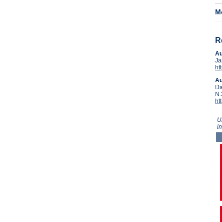
M
R
A
Ja
ht
A
Di
N.
ht
U
i