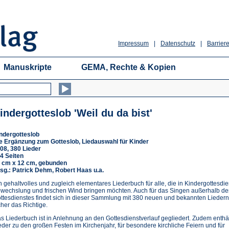
Impressum
|
Datenschutz
|
Barriere
Manuskripte
GEMA, Rechte & Kopien
indergotteslob 'Weil du da bist'
ndergotteslob
e Ergänzung zum Gotteslob, Liedauswahl für Kinder
08, 380 Lieder
4 Seiten
 cm x 12 cm, gebunden
sg.: Patrick Dehm, Robert Haas u.a.
n gehaltvolles und zugleich elementares Liederbuch für alle, die in Kindergottesdi
wechslung und frischen Wind bringen möchten. Auch für das Singen außerhalb de
ttesdienstes findet sich in dieser Sammlung mit 380 neuen und bekannten Liedern
cher das Richtige.
s Liederbuch ist in Anlehnung an den Gottesdienstverlauf gegliedert. Zudem enthäl
eder zu den großen Festen im Kirchenjahr, für besondere kirchliche Feiern und für