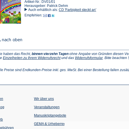
Artikel-Nr.: DV01/01
Herausgeber: Patrick Dehm
Auch erhältlich als:
CD 'Farbigkeit steckt an'
Empfehlen:
ie haben das Recht,
binnen vierzehn Tagen
ohne Angabe von Gründen diesen Vertr
(Öffnet
(Öffnet
ie
Einzelheiten zu Ihrem Widerrufsrecht
und das
Widerrufsformular
. Bitte beachten
ffnet
in
in
einem
einem
inem
neuen
neuen
lle Preise sind Endkunden-Preise inkl. ges. MwSt. Bei einer Bestellung fallen zusät
euen
Tab)
Tab)
ab)
en
Wir über uns
(Öffnet
(Öffnet
log
Veranstaltungen
in
in
einem
einem
Manuskriptangebote
neuen
neuen
rb
Tab)
Tab)
GEMA & Urheberrecht
gebühren