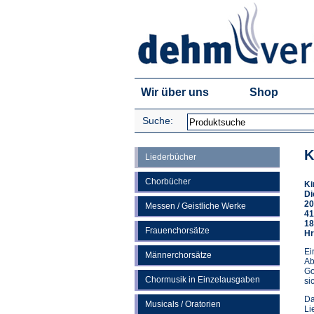
Wir über uns
Shop
Suche:
K
Liederbücher
Chorbücher
Ki
Di
20
Messen / Geistliche Werke
41
18
Frauenchorsätze
Hr
Ei
Männerchorsätze
Ab
Go
Chormusik in Einzelausgaben
si
Da
Musicals / Oratorien
Li