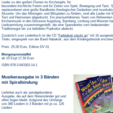
Lieder zu den großen Festen im Kirchenjahr, für
besondere kirchliche Feiern und für Zeiten von Spiel, Bewegung und Tanz. S
repräsentieren eine große Bandbreite theologischer Gedanken und musikalis
Akzente. Um das Mitsingen- und Mitspielen zu fördern, sind alle Lieder mit 
Text und Harmonien abgedruckt. Ein praxiserfahrenes Team von Referenten 
Kirchenmusik in den Diözesen Augsburg, Bamberg, Limburg und Münster ha
Liedsammlung zusammengestellt, die eine Spannbreite vom bedeutenden
Traditionsgut bis zur beliebten Popkultur abdeckt.
Zusätzlich zum Liederbuch ist die CD "
Farbigkeit steckt an
" mit 16 ausgewä
Titeln, eingespielt von der Band Habakuk, aus dem Kindergotteslob erschie
Preis: 25,00 Euro, Edition DV 01
Mengenpreisstaffel
ab 10 Expl 17,50 Euro
ISBN 978-3-943302-14-1
Musikerausgabe in 3 Bänden
mit Spiralbindung
Lieferbar auch als spiralgebundene
Ausgabe, die auf dem Notenständer gut und
offen liegen bleibt. Aufgrund des Umfangs
von 380 Liedern in 3 Bänden mit je ca. 126
Liedern