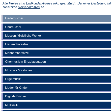
einem
Alle Preise sind Endkunden-Preise inkl. ges. MwSt. Bei einer Bestellung fal
neuen
(Öffnet
zusätzlich
Versandkosten
an.
Tab)
in
einem
neuen
Liederbücher
Tab)
Chorbücher
Messen / Geistliche Werke
Frauenchorsätze
Männerchorsätze
Chormusik in Einzelausgaben
Musicals / Oratorien
Orgelmusik
Lieder für Kinder
Digitale Bücher
Musik/CD