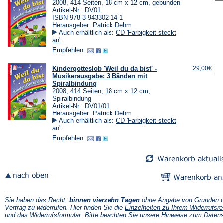
2008, 414 Seiten, 18 cm x 12 cm, gebunden
Artikel-Nr.: DV01
ISBN 978-3-943302-14-1
Herausgeber: Patrick Dehm
Auch erhältlich als:
CD 'Farbigkeit steckt
an'
Empfehlen:
Kindergotteslob 'Weil du da bist' -
29,00€
Musikerausgabe: 3 Bänden mit
Spiralbindung
2008, 414 Seiten, 18 cm x 12 cm,
Spiralbindung
Artikel-Nr.: DV01/01
Herausgeber: Patrick Dehm
Auch erhältlich als:
CD 'Farbigkeit steckt
an'
Empfehlen:
Sie haben das Recht,
binnen vierzehn Tagen
ohne Angabe von Gründen d
Vertrag zu widerrufen. Hier finden Sie die
Einzelheiten zu Ihrem Widerrufsre
(Öffnet
und das
Widerrufsformular
. Bitte beachten Sie unsere
Hinweise zum Daten
in