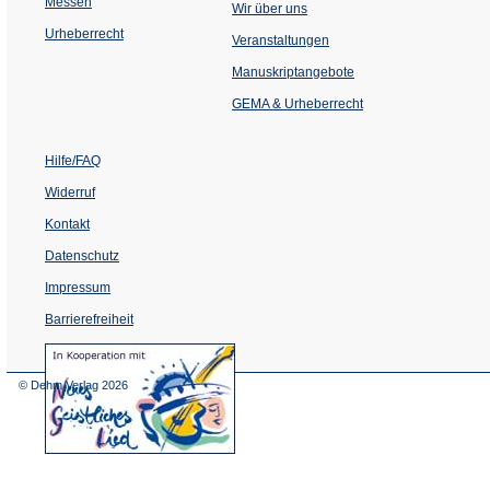
Messen
Wir über uns
Urheberrecht
(Öffnet
Veranstaltungen
in
einem
Manuskriptangebote
neuen
Tab)
GEMA & Urheberrecht
Hilfe/FAQ
Widerruf
Kontakt
Datenschutz
Impressum
Barrierefreiheit
(Öffnet
in
einem
© Dehm Verlag
2026
neuen
Tab)