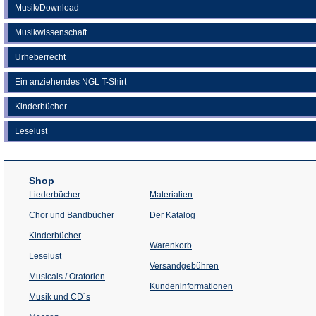
Musik/Download
Musikwissenschaft
Urheberrecht
Ein anziehendes NGL T-Shirt
Kinderbücher
Leselust
Shop
Liederbücher
Materialien
(Öffnet
Chor und Bandbücher
Der Katalog
in
einem
Kinderbücher
neuen
Warenkorb
Tab)
Leselust
Versandgebühren
Musicals / Oratorien
Kundeninformationen
Musik und CD´s