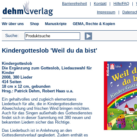
Barrierefreiheit
|
Kontakt
|
Hilfe/FAQ
|
Impressum
|
Datensc
Wir über uns
Shop
Manuskripte
GEMA, Rechte & Kopien
Suche:
Kindergotteslob 'Weil du da bist'
Kindergotteslob
Die Ergänzung zum Gotteslob, Liedauswahl für
Kinder
2008, 380 Lieder
414 Seiten
18 cm x 12 cm, gebunden
Hrsg.: Patrick Dehm, Robert Haas u.a.
Ein gehaltvolles und zugleich elementares
Liederbuch für alle, die in Kindergottesdienste
Abwechslung und frischen Wind bringen möchten.
Auch für das Singen außerhalb des Gottesdienstes
findet sich in dieser Sammlung mit 380 neuen und
bekannten Liedern sicher das Richtige.
Das Liederbuch ist in Anlehnung an den
Gottesdienstverlauf gegliedert. Zudem enthält es