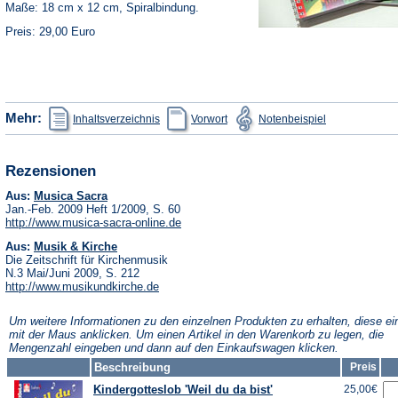
Maße: 18 cm x 12 cm, Spiralbindung.
Preis: 29,00 Euro
(Öffnet
(Öffnet
(Öffnet
Mehr:
Inhaltsverzeichnis
Vorwort
Notenbeispiel
in
in
in
einem
einem
einem
neuen
neuen
neuen
Tab)
Tab)
Tab)
Rezensionen
(Öffnet
Aus:
Musica Sacra
in
Jan.-Feb. 2009 Heft 1/2009, S. 60
einem
(Öffnet
http://www.musica-sacra-online.de
neuen
in
Tab)
(Öffnet
Aus:
Musik & Kirche
einem
in
neuen
Die Zeitschrift für Kirchenmusik
einem
Tab)
N.3 Mai/Juni 2009, S. 212
neuen
(Öffnet
http://www.musikundkirche.de
Tab)
in
einem
Um weitere Informationen zu den einzelnen Produkten zu erhalten, diese ei
neuen
mit der Maus anklicken. Um einen Artikel in den Warenkorb zu legen, die
Tab)
Mengenzahl eingeben und dann auf den Einkaufswagen klicken.
Beschreibung
Preis
Kindergotteslob 'Weil du da bist'
25,00€