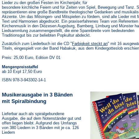
Lieder zu den großen Festen im Kirchenjahr, für
besondere kirchliche Feiern und für Zeiten von Spiel, Bewegung und Tanz. S
repräsentieren eine große Bandbreite theologischer Gedanken und musikalis
Akzente. Um das Mitsingen- und Mitspielen zu fördern, sind alle Lieder mit 
Text und Harmonien abgedruckt. Ein praxiserfahrenes Team von Referenten 
Kirchenmusik in den Diözesen Augsburg, Bamberg, Limburg und Münster ha
Liedsammlung zusammengestellt, die eine Spannbreite vom bedeutenden
Traditionsgut bis zur beliebten Popkultur abdeckt.
Zusätzlich zum Liederbuch ist die CD "
Farbigkeit steckt an
" mit 16 ausgewä
Titeln, eingespielt von der Band Habakuk, aus dem Kindergotteslob erschie
Preis: 25,00 Euro, Edition DV 01
Mengenpreisstaffel
ab 10 Expl 17,50 Euro
ISBN 978-3-943302-14-1
Musikerausgabe in 3 Bänden
mit Spiralbindung
Lieferbar auch als spiralgebundene
Ausgabe, die auf dem Notenständer gut und
offen liegen bleibt. Aufgrund des Umfangs
von 380 Liedern in 3 Bänden mit je ca. 126
Liedern