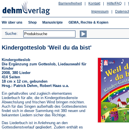
Barrierefreiheit
|
Kontakt
|
Hilfe/FAQ
|
Impressum
|
Datensc
Wir über uns
Shop
Manuskripte
GEMA, Rechte & Kopien
Suche:
Kindergotteslob 'Weil du da bist'
Kindergotteslob
Die Ergänzung zum Gotteslob, Liedauswahl für
Kinder
2008, 380 Lieder
414 Seiten
18 cm x 12 cm, gebunden
Hrsg.: Patrick Dehm, Robert Haas u.a.
Ein gehaltvolles und zugleich elementares
Liederbuch für alle, die in Kindergottesdienste
Abwechslung und frischen Wind bringen möchten.
Auch für das Singen außerhalb des Gottesdienstes
findet sich in dieser Sammlung mit 380 neuen und
bekannten Liedern sicher das Richtige.
Das Liederbuch ist in Anlehnung an den
Gottesdienstverlauf gegliedert. Zudem enthält es