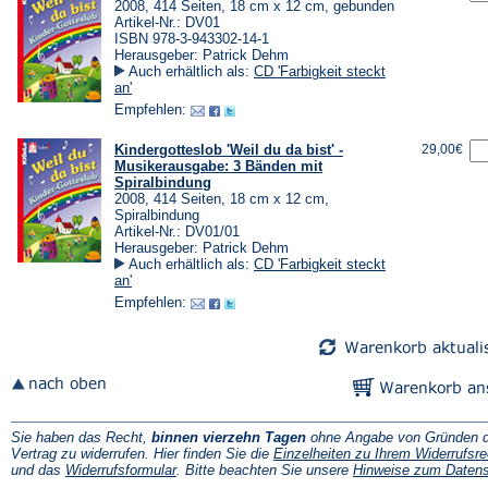
2008, 414 Seiten, 18 cm x 12 cm, gebunden
Artikel-Nr.: DV01
ISBN 978-3-943302-14-1
Herausgeber: Patrick Dehm
Auch erhältlich als:
CD 'Farbigkeit steckt
an'
Empfehlen:
Kindergotteslob 'Weil du da bist' -
29,00€
Musikerausgabe: 3 Bänden mit
Spiralbindung
2008, 414 Seiten, 18 cm x 12 cm,
Spiralbindung
Artikel-Nr.: DV01/01
Herausgeber: Patrick Dehm
Auch erhältlich als:
CD 'Farbigkeit steckt
an'
Empfehlen:
Sie haben das Recht,
binnen vierzehn Tagen
ohne Angabe von Gründen d
Vertrag zu widerrufen. Hier finden Sie die
Einzelheiten zu Ihrem Widerrufsre
(Öffnet
und das
Widerrufsformular
. Bitte beachten Sie unsere
Hinweise zum Daten
in