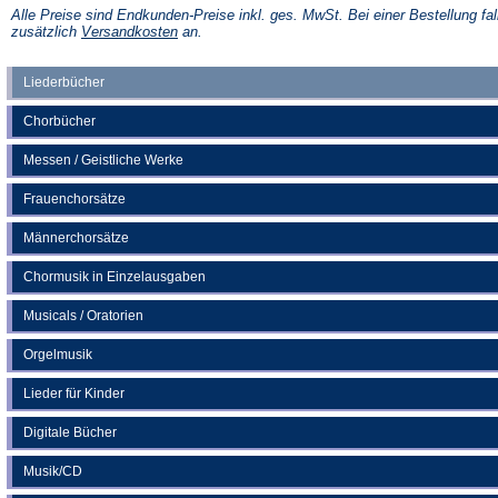
einem
Alle Preise sind Endkunden-Preise inkl. ges. MwSt. Bei einer Bestellung fal
neuen
(Öffnet
zusätzlich
Versandkosten
an.
Tab)
in
einem
neuen
Liederbücher
Tab)
Chorbücher
Messen / Geistliche Werke
Frauenchorsätze
Männerchorsätze
Chormusik in Einzelausgaben
Musicals / Oratorien
Orgelmusik
Lieder für Kinder
Digitale Bücher
Musik/CD