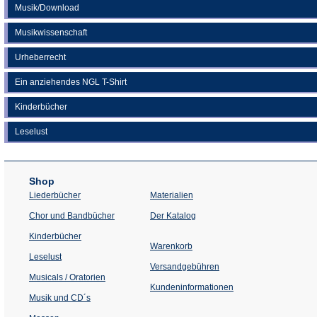
Musik/Download
Musikwissenschaft
Urheberrecht
Ein anziehendes NGL T-Shirt
Kinderbücher
Leselust
Shop
Liederbücher
Materialien
(Öffnet
Chor und Bandbücher
Der Katalog
in
einem
Kinderbücher
neuen
Warenkorb
Tab)
Leselust
Versandgebühren
Musicals / Oratorien
Kundeninformationen
Musik und CD´s