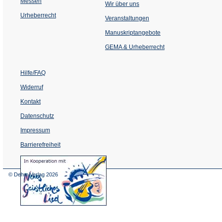
Messen
Wir über uns
Urheberrecht
(Öffnet
Veranstaltungen
in
einem
Manuskriptangebote
neuen
Tab)
GEMA & Urheberrecht
Hilfe/FAQ
Widerruf
Kontakt
Datenschutz
Impressum
Barrierefreiheit
(Öffnet
in
einem
© Dehm Verlag
2026
neuen
Tab)