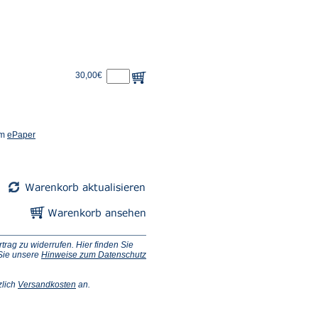
30,00€
(Öffnet
em
ePaper
in
einem
neuen
Tab)
ag zu widerrufen. Hier finden Sie
 Sie unsere
Hinweise zum Datenschutz
(Öffnet
zlich
Versandkosten
an.
in
einem
neuen