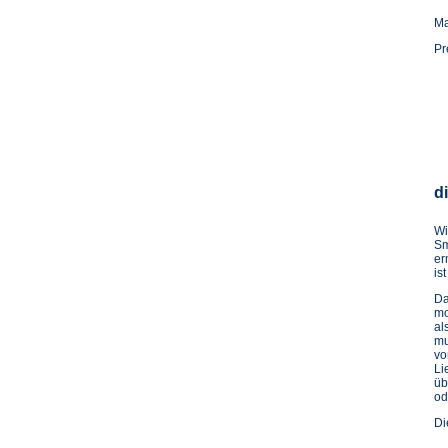
Ma
Pr
di
Wi
Sm
er
ist
Da
mo
al
mu
vo
Li
üb
od
Di