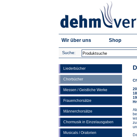
Wir über uns
Shop
Suche:
D
Liederbücher
Chorbücher
Ch
20
Messen / Geistliche Werke
18
19
Frauenchorsätze
Hr
Ab
Männerchorsätze
be
wa
Chormusik in Einzelausgaben
zu
un
Musicals / Oratorien
Da