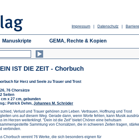
Impressum
|
Datenschutz
|
Barriere
Manuskripte
GEMA, Rechte & Kopien
EIN IST DIE ZEIT - Chorbuch
orbuch für Herz und Seele zu Trauer und Trost
26, 76 Chorsätze
2 Seiten
 cm x 27 cm, gebunden
sg.: Patrick Dehm,
Johannes M. Schröder
schied, Verlust und Trauer gehören zum Leben. Vertrauen, Hoffnung und Trost
gleiten uns auf diesem Weg. Gerade dann, wenn Worte fehlen, kann Musik ausdrü
s im Herzen weiterklingt. "Dein ist die Zeit" bietet Chören eine behutsam
sammengestellte Sammlung von Chorsätzen, die in schweren Zeiten tragen, stärk
d verbinden.
s Chorbuch vereint 76 Werke, die sich besonders eignen für