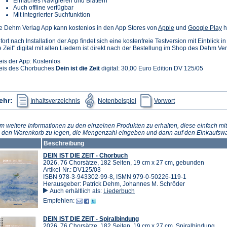
Einfaches Navigieren und Blättern
Auch offline verfügbar
Mit integrierter Suchfunktion
(Öffnet
(Ö
e Dehm Verlag App kann kostenlos in den App Stores von
Apple
und
Google Play
h
in
in
fort nach Installation der App findet sich eine kostenfreie Testversion mit Einblick i
einem
e
e Zeit" digital mit allen Liedern ist direkt nach der Bestellung im Shop des Dehm Ve
neuen
n
Tab)
T
eis der App: Kostenlos
eis des Chorbuches
Dein ist die Zeit
digital: 30,00 Euro Edition DV 125/05
(Öffnet
(Öffnet
(Öffnet
ehr:
Inhaltsverzeichnis
Notenbeispiel
Vorwort
in
in
in
einem
einem
einem
neuen
neuen
neuen
Tab)
Tab)
Tab)
m weitere Informationen zu den einzelnen Produkten zu erhalten, diese einfach mit
n den Warenkorb zu legen, die Mengenzahl eingeben und dann auf den Einkaufswa
Beschreibung
DEIN IST DIE ZEIT - Chorbuch
2026, 76 Chorsätze, 182 Seiten, 19 cm x 27 cm, gebunden
Artikel-Nr.: DV125/03
ISBN 978-3-943302-99-8, ISMN 979-0-50226-119-1
Herausgeber: Patrick Dehm, Johannes M. Schröder
Auch erhältlich als:
Liederbuch
Empfehlen:
DEIN IST DIE ZEIT - Spiralbindung
2026, 76 Chorsätze, 182 Seiten, 19 cm x 27 cm, Spiralbindung