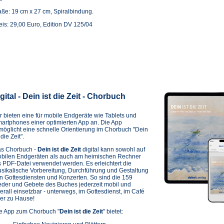
ße: 19 cm x 27 cm, Spiralbindung.
eis: 29,00 Euro, Edition DV 125/04
gital - Dein ist die Zeit - Chorbuch
r bieten eine für mobile Endgeräte wie Tablets und
artphones einer optimierten App an. Die App
möglicht eine schnelle Orientierung im Chorbuch "Dein
 die Zeit".
s Chorbuch -
Dein ist die Zeit
digital kann sowohl auf
bilen Endgeräten als auch am heimischen Rechner
s PDF-Datei verwendet werden. Es erleichtert die
sikalische Vorbereitung, Durchführung und Gestaltung
n Gottesdiensten und Konzerten. So sind die 159
eder und Gebete des Buches jederzeit mobil und
erall einsetzbar - unterwegs, im Gottesdienst, im Café
er zu Hause!
e App zum Chorbuch "
Dein ist die Zeit
" bietet: