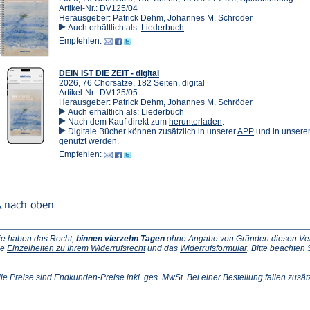
Artikel-Nr.: DV125/04
Herausgeber: Patrick Dehm, Johannes M. Schröder
Auch erhältlich als:
Liederbuch
Empfehlen:
DEIN IST DIE ZEIT - digital
2026, 76 Chorsätze, 182 Seiten, digital
Artikel-Nr.: DV125/05
Herausgeber: Patrick Dehm, Johannes M. Schröder
Auch erhältlich als:
Liederbuch
(Öffnet
Nach dem Kauf direkt zum
herunterladen
.
in
(Öffnet
Digitale Bücher können zusätzlich in unserer
APP
und in unser
einem
in
genutzt werden.
neuen
einem
Empfehlen:
Tab)
neuen
Tab)
ie haben das Recht,
binnen vierzehn Tagen
ohne Angabe von Gründen diesen Vertr
(Öffnet
(Öffnet
ie
Einzelheiten zu Ihrem Widerrufsrecht
und das
Widerrufsformular
. Bitte beachten
ffnet
in
in
einem
einem
inem
neuen
neuen
lle Preise sind Endkunden-Preise inkl. ges. MwSt. Bei einer Bestellung fallen zusät
euen
Tab)
Tab)
ab)