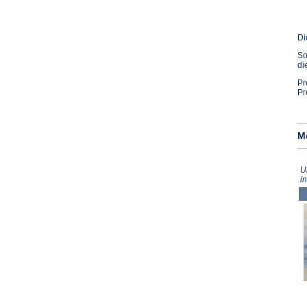
Di
So
di
Pr
Pr
M
U
i