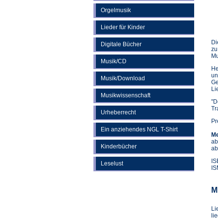
Orgelmusik
Lieder für Kinder
Di
Digitale Bücher
zu
Mu
Musik/CD
He
un
Musik/Download
Ge
Li
Musikwissenschaft
"D
Tr
Urheberrecht
Pr
Ein anziehendes NGL T-Shirt
Me
ab
Kinderbücher
ab
IS
Leselust
IS
M
Li
li