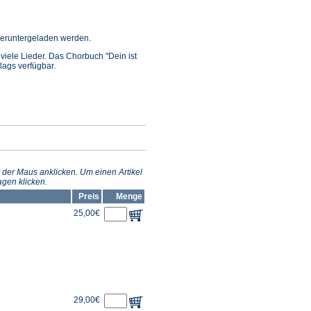
ffnet
eruntergeladen werden.
n viele Lieder. Das Chorbuch "Dein ist
inem
rlags verfügbar.
euen
ab)
 der Maus anklicken. Um einen Artikel
gen klicken.
Preis
Menge
25,00€
29,00€