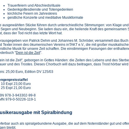
Trauerfeiern und Abschiedsrituale
Gedenkgottesdienste und Totengedenken
kirchliche Feiern im Jahreskreis
geistliche Konzerte und meditative Musikformate
e ausgewählten Stücke führen durch unterschiedliche Stimmungen: von Klage und St
 Segen und Neubeginn. Sie laden dazu ein, die heilende Kraft des gemeinsamen
t, dass der Tod nicht das letzte Wort hat.
rausgegeben von Patrick Dehm und Johannes M. Schröder, versammelt das Buch 
d Texter:innen des ökumenischen Vereins inTAKT e.V., die mit großer musikalischer
istliche Musik für unsere Zeit schaffen. Die einstimmigen Fassungen der enthalten
ederbuch "
Dein ist die Zeit
".
ein ist die Zeit", geborgen in Gottes Händen: die Zeiten des Lebens und des Ster
auer und des Trostes. Dieses Chorbuch will dazu beitragen, dass Trost hörbar wird
eis: 25,00 Euro, Edition DV 125/03
ngenpreisstaffel
 10 Expl 23,00 Euro
 25 Expl 21,00 Euro
BN 978-3-943302-99-8
MN 979-0-50226-119-1
usikerausgabe mit Spiralbindung
eferbar auch als spiralgebundene Ausgabe, die auf dem Notenständer gut und offe
egen bleibt.