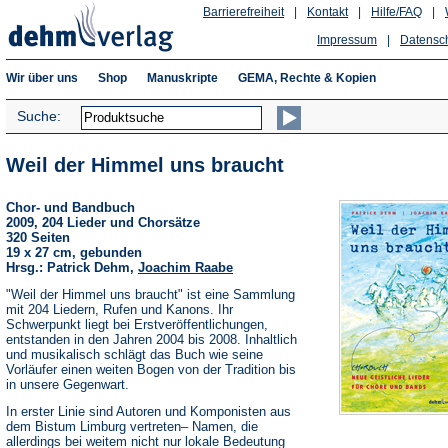
Barrierefreiheit
|
Kontakt
|
Hilfe/FAQ
|
Impressum
|
Datensc
Wir über uns
Shop
Manuskripte
GEMA, Rechte & Kopien
Suche:
Weil der Himmel uns braucht
Chor- und Bandbuch
2009, 204 Lieder und Chorsätze
320 Seiten
19 x 27 cm, gebunden
Hrsg.: Patrick Dehm,
Joachim Raabe
"Weil der Himmel uns braucht" ist eine Sammlung
mit 204 Liedern, Rufen und Kanons. Ihr
Schwerpunkt liegt bei Erstveröffentlichungen,
entstanden in den Jahren 2004 bis 2008. Inhaltlich
und musikalisch schlägt das Buch wie seine
Vorläufer einen weiten Bogen von der Tradition bis
in unsere Gegenwart.
In erster Linie sind Autoren und Komponisten aus
dem Bistum Limburg vertreten– Namen, die
allerdings bei weitem nicht nur lokale Bedeutung