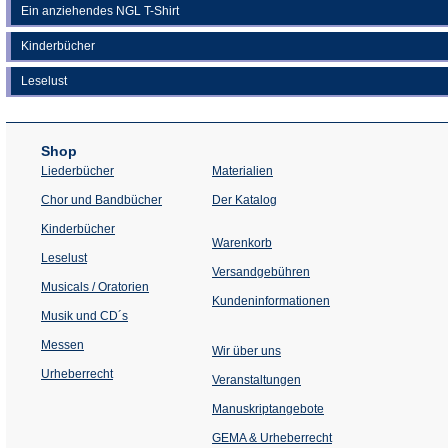
Ein anziehendes NGL T-Shirt
Kinderbücher
Leselust
Shop
Liederbücher
Materialien
(Öffnet
Chor und Bandbücher
Der Katalog
in
einem
Kinderbücher
neuen
Warenkorb
Tab)
Leselust
Versandgebühren
Musicals / Oratorien
Kundeninformationen
Musik und CD´s
Messen
Wir über uns
Urheberrecht
(Öffnet
Veranstaltungen
in
einem
Manuskriptangebote
neuen
Tab)
GEMA & Urheberrecht