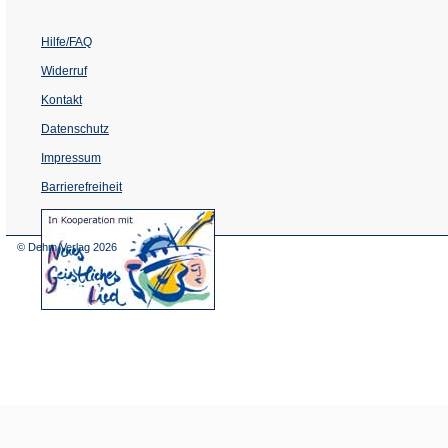
Hilfe/FAQ
Widerruf
Kontakt
Datenschutz
Impressum
Barrierefreiheit
(Öffnet
in
einem
© Dehm Verlag
2026
neuen
Tab)