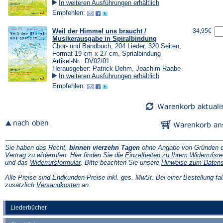
In weiteren Ausführungen erhältlich
Empfehlen:
Weil der Himmel uns braucht /
34,95€
Musikerausgabe in Spiralbindung
Chor- und Bandbuch, 204 Lieder, 320 Seiten,
Format 19 cm x 27 cm, Sprialbindung
Artikel-Nr.: DV02/01
Herausgeber: Patrick Dehm, Joachim Raabe
In weiteren Ausführungen erhältlich
Empfehlen:
Sie haben das Recht,
binnen vierzehn Tagen
ohne Angabe von Gründen d
Vertrag zu widerrufen. Hier finden Sie die
Einzelheiten zu Ihrem Widerrufsre
(Öffnet
und das
Widerrufsformular
. Bitte beachten Sie unsere
Hinweise zum Daten
in
einem
Alle Preise sind Endkunden-Preise inkl. ges. MwSt. Bei einer Bestellung fal
neuen
(Öffnet
zusätzlich
Versandkosten
an.
Tab)
in
einem
neuen
Liederbücher
Tab)