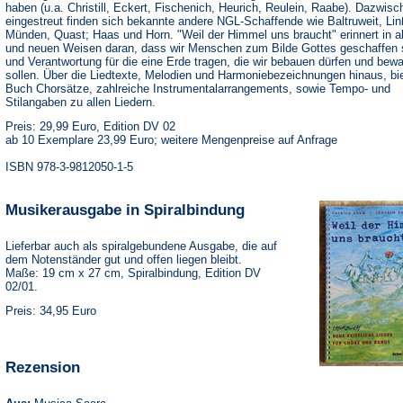
haben (u.a. Christill, Eckert, Fischenich, Heurich, Reulein, Raabe). Dazwisc
eingestreut finden sich bekannte andere NGL-Schaffende wie Baltruweit, Li
Münden, Quast; Haas und Horn. "Weil der Himmel uns braucht" erinnert in a
und neuen Weisen daran, dass wir Menschen zum Bilde Gottes geschaffen 
und Verantwortung für die eine Erde tragen, die wir bebauen dürfen und bew
sollen. Über die Liedtexte, Melodien und Harmoniebezeichnungen hinaus, bi
Buch Chorsätze, zahlreiche Instrumentalarrangements, sowie Tempo- und
Stilangaben zu allen Liedern.
Preis: 29,99 Euro, Edition DV 02
ab 10 Exemplare 23,99 Euro; weitere Mengenpreise auf Anfrage
ISBN 978-3-9812050-1-5
Musikerausgabe in Spiralbindung
Lieferbar auch als spiralgebundene Ausgabe, die auf
dem Notenständer gut und offen liegen bleibt.
Maße: 19 cm x 27 cm, Spiralbindung, Edition DV
02/01.
Preis: 34,95 Euro
Rezension
(Öffnet