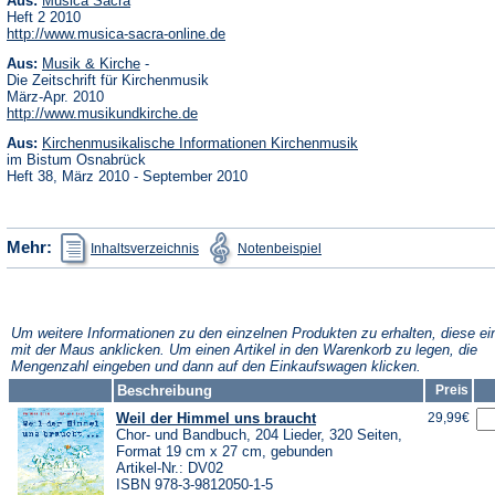
Aus:
Musica Sacra
in
Heft 2 2010
einem
(Öffnet
http://www.musica-sacra-online.de
neuen
in
Tab)
(Öffnet
Aus:
Musik & Kirche
-
einem
in
neuen
Die Zeitschrift für Kirchenmusik
einem
Tab)
März-Apr. 2010
neuen
(Öffnet
http://www.musikundkirche.de
Tab)
in
(Öffnet
Aus:
Kirchenmusikalische Informationen Kirchenmusik
einem
in
neuen
im Bistum Osnabrück
einem
Tab)
Heft 38, März 2010 - September 2010
neuen
Tab)
(Öffnet
(Öffnet
Mehr:
Inhaltsverzeichnis
Notenbeispiel
in
in
einem
einem
neuen
neuen
Tab)
Tab)
Um weitere Informationen zu den einzelnen Produkten zu erhalten, diese ei
mit der Maus anklicken. Um einen Artikel in den Warenkorb zu legen, die
Mengenzahl eingeben und dann auf den Einkaufswagen klicken.
Beschreibung
Preis
Weil der Himmel uns braucht
29,99€
Chor- und Bandbuch, 204 Lieder, 320 Seiten,
Format 19 cm x 27 cm, gebunden
Artikel-Nr.: DV02
ISBN 978-3-9812050-1-5