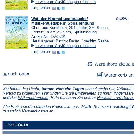
In weiteren Ausführungen erhältlich
Empfehlen:
Weil der Himmel uns braucht /
34,95€
Musikerausgabe in Spiralbindung
Chor- und Bandbuch, 204 Lieder, 320 Seiten,
Format 19 cm x 27 cm, Sprialbindung
Artikel-Nr.: DV02/01
Herausgeber: Patrick Dehm, Joachim Raabe
In weiteren Ausführungen erhältlich
Empfehlen:
Sie haben das Recht,
binnen vierzehn Tagen
ohne Angabe von Gründen d
Vertrag zu widerrufen. Hier finden Sie die
Einzelheiten zu Ihrem Widerrufsre
(Öffnet
und das
Widerrufsformular
. Bitte beachten Sie unsere
Hinweise zum Daten
in
einem
Alle Preise sind Endkunden-Preise inkl. ges. MwSt. Bei einer Bestellung fal
neuen
(Öffnet
zusätzlich
Versandkosten
an.
Tab)
in
einem
neuen
Liederbücher
Tab)