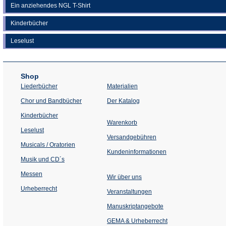
Ein anziehendes NGL T-Shirt
Kinderbücher
Leselust
Shop
Liederbücher
Materialien
(Öffnet
Chor und Bandbücher
Der Katalog
in
einem
Kinderbücher
neuen
Warenkorb
Tab)
Leselust
Versandgebühren
Musicals / Oratorien
Kundeninformationen
Musik und CD´s
Messen
Wir über uns
Urheberrecht
(Öffnet
Veranstaltungen
in
einem
Manuskriptangebote
neuen
Tab)
GEMA & Urheberrecht