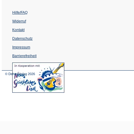
Hilfe/FAQ
Widerruf
Kontakt
Datenschutz
Impressum
Barrierefreiheit
(Öffnet
in
einem
© Dehm Verlag
2026
neuen
Tab)