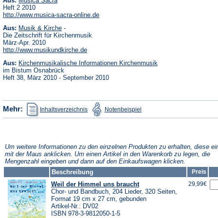
Aus:
Musica Sacra
in
Heft 2 2010
einem
(Öffnet
http://www.musica-sacra-online.de
neuen
in
Tab)
(Öffnet
Aus:
Musik & Kirche
-
einem
in
neuen
Die Zeitschrift für Kirchenmusik
einem
Tab)
März-Apr. 2010
neuen
(Öffnet
http://www.musikundkirche.de
Tab)
in
(Öffnet
Aus:
Kirchenmusikalische Informationen Kirchenmusik
einem
in
neuen
im Bistum Osnabrück
einem
Tab)
Heft 38, März 2010 - September 2010
neuen
Tab)
(Öffnet
(Öffnet
Mehr:
Inhaltsverzeichnis
Notenbeispiel
in
in
einem
einem
neuen
neuen
Tab)
Tab)
Um weitere Informationen zu den einzelnen Produkten zu erhalten, diese ei
mit der Maus anklicken. Um einen Artikel in den Warenkorb zu legen, die
Mengenzahl eingeben und dann auf den Einkaufswagen klicken.
Beschreibung
Preis
Weil der Himmel uns braucht
29,99€
Chor- und Bandbuch, 204 Lieder, 320 Seiten,
Format 19 cm x 27 cm, gebunden
Artikel-Nr.: DV02
ISBN 978-3-9812050-1-5