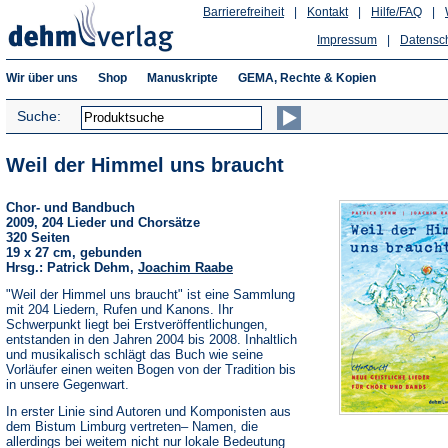
Barrierefreiheit
|
Kontakt
|
Hilfe/FAQ
|
Impressum
|
Datensc
Wir über uns
Shop
Manuskripte
GEMA, Rechte & Kopien
Suche:
Weil der Himmel uns braucht
Chor- und Bandbuch
2009, 204 Lieder und Chorsätze
320 Seiten
19 x 27 cm, gebunden
Hrsg.: Patrick Dehm,
Joachim Raabe
"Weil der Himmel uns braucht" ist eine Sammlung
mit 204 Liedern, Rufen und Kanons. Ihr
Schwerpunkt liegt bei Erstveröffentlichungen,
entstanden in den Jahren 2004 bis 2008. Inhaltlich
und musikalisch schlägt das Buch wie seine
Vorläufer einen weiten Bogen von der Tradition bis
in unsere Gegenwart.
In erster Linie sind Autoren und Komponisten aus
dem Bistum Limburg vertreten– Namen, die
allerdings bei weitem nicht nur lokale Bedeutung