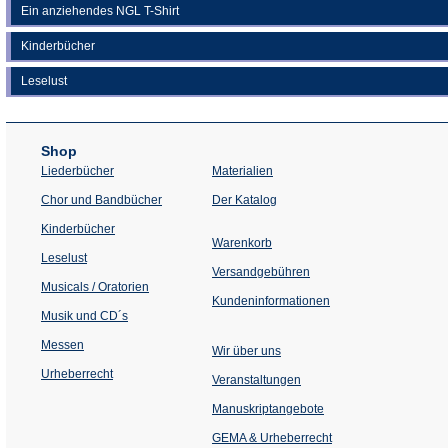
Ein anziehendes NGL T-Shirt
Kinderbücher
Leselust
Shop
Liederbücher
Materialien
(Öffnet
Chor und Bandbücher
Der Katalog
in
einem
Kinderbücher
neuen
Warenkorb
Tab)
Leselust
Versandgebühren
Musicals / Oratorien
Kundeninformationen
Musik und CD´s
Messen
Wir über uns
Urheberrecht
(Öffnet
Veranstaltungen
in
einem
Manuskriptangebote
neuen
Tab)
GEMA & Urheberrecht