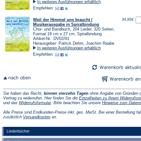
In weiteren Ausführungen erhältlich
Empfehlen:
Weil der Himmel uns braucht /
34,95€
Musikerausgabe in Spiralbindung
Chor- und Bandbuch, 204 Lieder, 320 Seiten,
Format 19 cm x 27 cm, Sprialbindung
Artikel-Nr.: DV02/01
Herausgeber: Patrick Dehm, Joachim Raabe
In weiteren Ausführungen erhältlich
Empfehlen:
Sie haben das Recht,
binnen vierzehn Tagen
ohne Angabe von Gründen d
Vertrag zu widerrufen. Hier finden Sie die
Einzelheiten zu Ihrem Widerrufsre
(Öffnet
und das
Widerrufsformular
. Bitte beachten Sie unsere
Hinweise zum Daten
in
einem
Alle Preise sind Endkunden-Preise inkl. ges. MwSt. Bei einer Bestellung fal
neuen
(Öffnet
zusätzlich
Versandkosten
an.
Tab)
in
einem
neuen
Liederbücher
Tab)