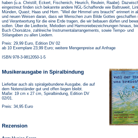
haben (u.a. Christill, Eckert, Fischenich, Heurich, Reulein, Raabe). Dazwisc
eingestreut finden sich bekannte andere NGL-Schaffende wie Baltruweit, Li
Münden, Quast; Haas und Horn. "Weil der Himmel uns braucht" erinnert in a
und neuen Weisen daran, dass wir Menschen zum Bilde Gottes geschaffen 
und Verantwortung für die eine Erde tragen, die wir bebauen dürfen und bew
sollen. Über die Liedtexte, Melodien und Harmoniebezeichnungen hinaus, bi
Buch Chorsätze, zahlreiche Instrumentalarrangements, sowie Tempo- und
Stilangaben zu allen Liedern.
Preis: 29,99 Euro, Edition DV 02
ab 10 Exemplare 23,99 Euro; weitere Mengenpreise auf Anfrage
ISBN 978-3-9812050-1-5
Musikerausgabe in Spiralbindung
Lieferbar auch als spiralgebundene Ausgabe, die auf
dem Notenständer gut und offen liegen bleibt.
Maße: 19 cm x 27 cm, Spiralbindung, Edition DV
02/01.
Preis: 34,95 Euro
Rezension
(Öffnet