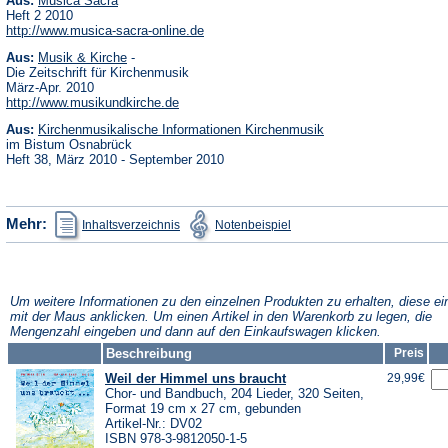
Aus:
Musica Sacra
in
Heft 2 2010
einem
(Öffnet
http://www.musica-sacra-online.de
neuen
in
Tab)
(Öffnet
Aus:
Musik & Kirche
-
einem
in
neuen
Die Zeitschrift für Kirchenmusik
einem
Tab)
März-Apr. 2010
neuen
(Öffnet
http://www.musikundkirche.de
Tab)
in
(Öffnet
Aus:
Kirchenmusikalische Informationen Kirchenmusik
einem
in
neuen
im Bistum Osnabrück
einem
Tab)
Heft 38, März 2010 - September 2010
neuen
Tab)
(Öffnet
(Öffnet
Mehr:
Inhaltsverzeichnis
Notenbeispiel
in
in
einem
einem
neuen
neuen
Tab)
Tab)
Um weitere Informationen zu den einzelnen Produkten zu erhalten, diese ei
mit der Maus anklicken. Um einen Artikel in den Warenkorb zu legen, die
Mengenzahl eingeben und dann auf den Einkaufswagen klicken.
Beschreibung
Preis
Weil der Himmel uns braucht
29,99€
Chor- und Bandbuch, 204 Lieder, 320 Seiten,
Format 19 cm x 27 cm, gebunden
Artikel-Nr.: DV02
ISBN 978-3-9812050-1-5