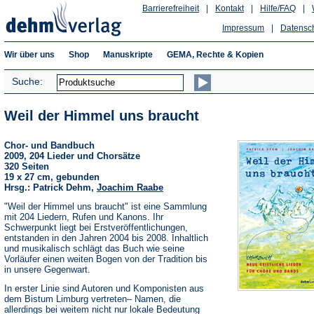
Barrierefreiheit
|
Kontakt
|
Hilfe/FAQ
|
Impressum
|
Datensc
Wir über uns
Shop
Manuskripte
GEMA, Rechte & Kopien
Suche:
Weil der Himmel uns braucht
Chor- und Bandbuch
2009, 204 Lieder und Chorsätze
320 Seiten
19 x 27 cm, gebunden
Hrsg.: Patrick Dehm,
Joachim Raabe
"Weil der Himmel uns braucht" ist eine Sammlung
mit 204 Liedern, Rufen und Kanons. Ihr
Schwerpunkt liegt bei Erstveröffentlichungen,
entstanden in den Jahren 2004 bis 2008. Inhaltlich
und musikalisch schlägt das Buch wie seine
Vorläufer einen weiten Bogen von der Tradition bis
in unsere Gegenwart.
In erster Linie sind Autoren und Komponisten aus
dem Bistum Limburg vertreten– Namen, die
allerdings bei weitem nicht nur lokale Bedeutung