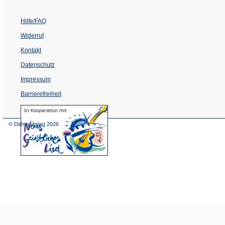
Hilfe/FAQ
Widerruf
Kontakt
Datenschutz
Impressum
Barrierefreiheit
(Öffnet
in
einem
© Dehm Verlag
2026
neuen
Tab)