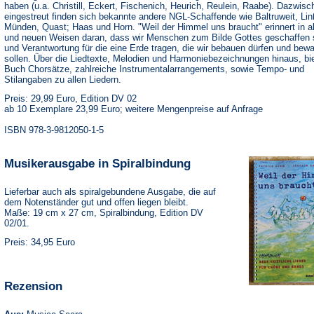
haben (u.a. Christill, Eckert, Fischenich, Heurich, Reulein, Raabe). Dazwisc
eingestreut finden sich bekannte andere NGL-Schaffende wie Baltruweit, Li
Münden, Quast; Haas und Horn. "Weil der Himmel uns braucht" erinnert in a
und neuen Weisen daran, dass wir Menschen zum Bilde Gottes geschaffen 
und Verantwortung für die eine Erde tragen, die wir bebauen dürfen und bew
sollen. Über die Liedtexte, Melodien und Harmoniebezeichnungen hinaus, bi
Buch Chorsätze, zahlreiche Instrumentalarrangements, sowie Tempo- und
Stilangaben zu allen Liedern.
Preis: 29,99 Euro, Edition DV 02
ab 10 Exemplare 23,99 Euro; weitere Mengenpreise auf Anfrage
ISBN 978-3-9812050-1-5
Musikerausgabe in Spiralbindung
Lieferbar auch als spiralgebundene Ausgabe, die auf
dem Notenständer gut und offen liegen bleibt.
Maße: 19 cm x 27 cm, Spiralbindung, Edition DV
02/01.
Preis: 34,95 Euro
Rezension
(Öffnet