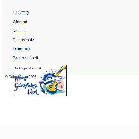
Hilfe/FAQ
Widerruf
Kontakt
Datenschutz
Impressum
Barrierefreiheit
(Öffnet
in
einem
© Dehm Verlag
2026
neuen
Tab)