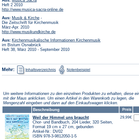
Aus:
Musica Sacra
in
Heft 2 2010
einem
(Öffnet
http://www.musica-sacra-online.de
neuen
in
Tab)
(Öffnet
Aus:
Musik & Kirche
-
einem
in
neuen
Die Zeitschrift für Kirchenmusik
einem
Tab)
März-Apr. 2010
neuen
(Öffnet
http://www.musikundkirche.de
Tab)
in
(Öffnet
Aus:
Kirchenmusikalische Informationen Kirchenmusik
einem
in
neuen
im Bistum Osnabrück
einem
Tab)
Heft 38, März 2010 - September 2010
neuen
Tab)
(Öffnet
(Öffnet
Mehr:
Inhaltsverzeichnis
Notenbeispiel
in
in
einem
einem
neuen
neuen
Tab)
Tab)
Um weitere Informationen zu den einzelnen Produkten zu erhalten, diese ei
mit der Maus anklicken. Um einen Artikel in den Warenkorb zu legen, die
Mengenzahl eingeben und dann auf den Einkaufswagen klicken.
Beschreibung
Preis
Weil der Himmel uns braucht
29,99€
Chor- und Bandbuch, 204 Lieder, 320 Seiten,
Format 19 cm x 27 cm, gebunden
Artikel-Nr.: DV02
ISBN 978-3-9812050-1-5