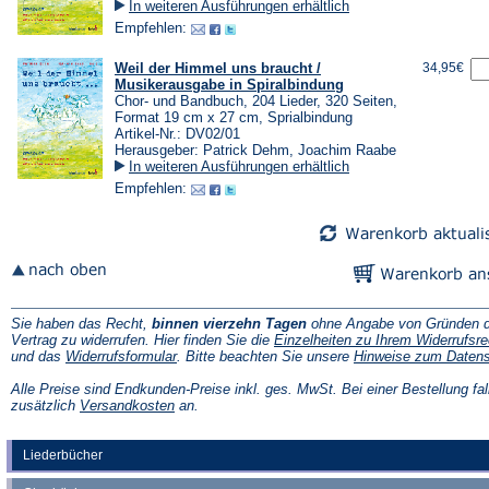
In weiteren Ausführungen erhältlich
Empfehlen:
Weil der Himmel uns braucht /
34,95€
Musikerausgabe in Spiralbindung
Chor- und Bandbuch, 204 Lieder, 320 Seiten,
Format 19 cm x 27 cm, Sprialbindung
Artikel-Nr.: DV02/01
Herausgeber: Patrick Dehm, Joachim Raabe
In weiteren Ausführungen erhältlich
Empfehlen:
Sie haben das Recht,
binnen vierzehn Tagen
ohne Angabe von Gründen d
Vertrag zu widerrufen. Hier finden Sie die
Einzelheiten zu Ihrem Widerrufsre
(Öffnet
und das
Widerrufsformular
. Bitte beachten Sie unsere
Hinweise zum Daten
in
einem
Alle Preise sind Endkunden-Preise inkl. ges. MwSt. Bei einer Bestellung fal
neuen
(Öffnet
zusätzlich
Versandkosten
an.
Tab)
in
einem
neuen
Liederbücher
Tab)