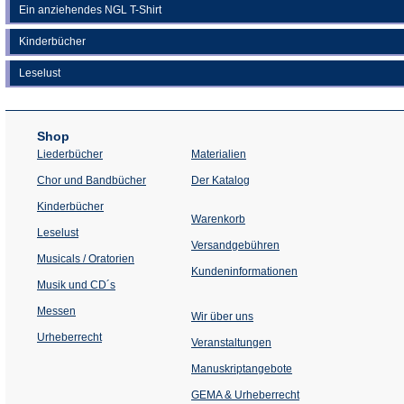
Ein anziehendes NGL T-Shirt
Kinderbücher
Leselust
Shop
Liederbücher
Materialien
(Öffnet
Chor und Bandbücher
Der Katalog
in
einem
Kinderbücher
neuen
Warenkorb
Tab)
Leselust
Versandgebühren
Musicals / Oratorien
Kundeninformationen
Musik und CD´s
Messen
Wir über uns
Urheberrecht
(Öffnet
Veranstaltungen
in
einem
Manuskriptangebote
neuen
Tab)
GEMA & Urheberrecht