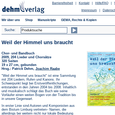
Barrierefreiheit
|
Kontakt
|
Hilfe/FAQ
|
Impressum
|
Datensc
Wir über uns
Shop
Manuskripte
GEMA, Rechte & Kopien
Suche:
Weil der Himmel uns braucht
Chor- und Bandbuch
2009, 204 Lieder und Chorsätze
320 Seiten
19 x 27 cm, gebunden
Hrsg.: Patrick Dehm,
Joachim Raabe
"Weil der Himmel uns braucht" ist eine Sammlung
mit 204 Liedern, Rufen und Kanons. Ihr
Schwerpunkt liegt bei Erstveröffentlichungen,
entstanden in den Jahren 2004 bis 2008. Inhaltlich
und musikalisch schlägt das Buch wie seine
Vorläufer einen weiten Bogen von der Tradition bis
in unsere Gegenwart.
In erster Linie sind Autoren und Komponisten aus
dem Bistum Limburg vertreten– Namen, die
allerdings bei weitem nicht nur lokale Bedeutung