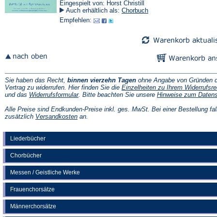
Eingespielt von: Horst Christill
Auch erhältlich als:
Chorbuch
Empfehlen:
Sie haben das Recht,
binnen vierzehn Tagen
ohne Angabe von Gründen d
Vertrag zu widerrufen. Hier finden Sie die
Einzelheiten zu Ihrem Widerrufsre
(Öffnet
und das
Widerrufsformular
. Bitte beachten Sie unsere
Hinweise zum Daten
in
einem
Alle Preise sind Endkunden-Preise inkl. ges. MwSt. Bei einer Bestellung fal
neuen
(Öffnet
zusätzlich
Versandkosten
an.
Tab)
in
einem
neuen
Liederbücher
Tab)
Chorbücher
Messen / Geistliche Werke
Frauenchorsätze
Männerchorsätze