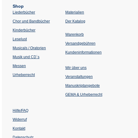
Shop
Liederbücher
Materialien
(Öffnet
Chor und Bandbücher
Der Katalog
in
einem
Kinderbücher
neuen
Warenkorb
Tab)
Leselust
Versandgebühren
Musicals / Oratorien
Kundeninformationen
Musik und CD´s
Messen
Wir über uns
Urheberrecht
(Öffnet
Veranstaltungen
in
einem
Manuskriptangebote
neuen
Tab)
GEMA & Urheberrecht
Hilfe/FAQ
Widerruf
Kontakt
Datenschutz