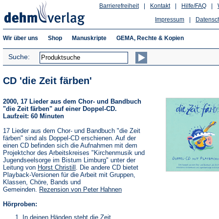
Barrierefreiheit
|
Kontakt
|
Hilfe/FAQ
|
Impressum
|
Datensc
Wir über uns
Shop
Manuskripte
GEMA, Rechte & Kopien
Suche:
CD 'die Zeit färben'
2000, 17 Lieder aus dem Chor- und Bandbuch
"die Zeit färben" auf einer Doppel-CD.
Laufzeit: 60 Minuten
17 Lieder aus dem Chor- und Bandbuch "die Zeit
färben" sind als Doppel-CD erschienen. Auf der
einen CD befinden sich die Aufnahmen mit dem
Projektchor des Arbeitskreises "Kirchenmusik und
Jugendseelsorge im Bistum Limburg" unter der
Leitung von
Horst Christill
. Die andere CD bietet
Playback-Versionen für die Arbeit mit Gruppen,
Klassen, Chöre, Bands und
Gemeinden.
Rezension von Peter Hahnen
Hörproben:
In deinen Händen steht die Zeit