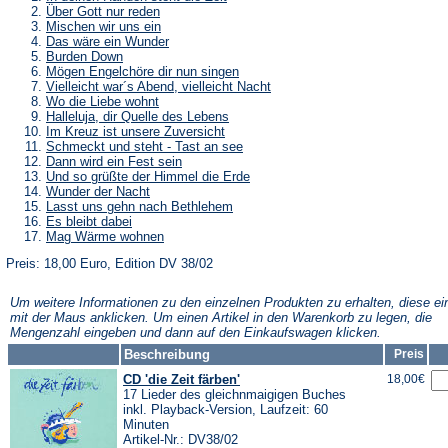
Über Gott nur reden
Mischen wir uns ein
Das wäre ein Wunder
Burden Down
Mögen Engelchöre dir nun singen
Vielleicht war´s Abend, vielleicht Nacht
Wo die Liebe wohnt
Halleluja, dir Quelle des Lebens
Im Kreuz ist unsere Zuversicht
Schmeckt und steht - Tast an see
Dann wird ein Fest sein
Und so grüßte der Himmel die Erde
Wunder der Nacht
Lasst uns gehn nach Bethlehem
Es bleibt dabei
Mag Wärme wohnen
Preis: 18,00 Euro, Edition DV 38/02
Um weitere Informationen zu den einzelnen Produkten zu erhalten, diese ei
mit der Maus anklicken. Um einen Artikel in den Warenkorb zu legen, die
Mengenzahl eingeben und dann auf den Einkaufswagen klicken.
Beschreibung
Preis
CD 'die Zeit färben'
18,00€
17 Lieder des gleichnmaigigen Buches
inkl. Playback-Version, Laufzeit: 60
Minuten
Artikel-Nr.: DV38/02