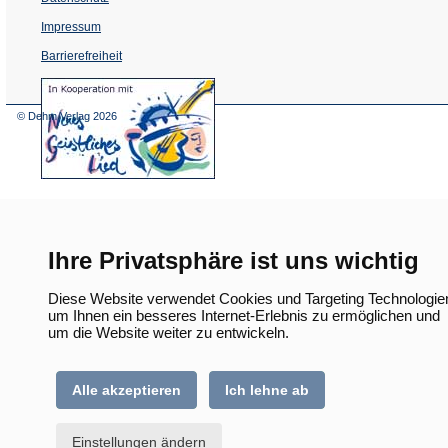
Impressum
Barrierefreiheit
(Öffnet
in
einem
© Dehm Verlag
2026
neuen
Tab)
Ihre Privatsphäre ist uns wichtig
Diese Website verwendet Cookies und Targeting Technologie
um Ihnen ein besseres Internet-Erlebnis zu ermöglichen und
um die Website weiter zu entwickeln.
Alle akzeptieren
Ich lehne ab
Einstellungen ändern