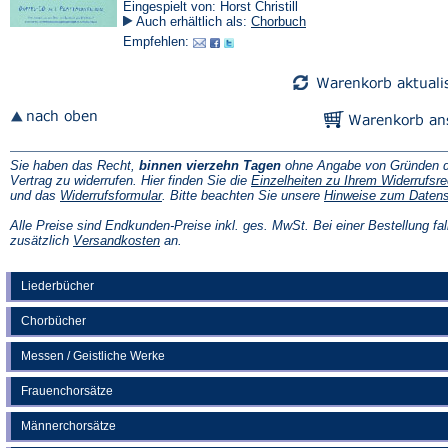
Eingespielt von: Horst Christill
Auch erhältlich als:
Chorbuch
Empfehlen:
Sie haben das Recht,
binnen vierzehn Tagen
ohne Angabe von Gründen d
Vertrag zu widerrufen. Hier finden Sie die
Einzelheiten zu Ihrem Widerrufsre
(Öffnet
und das
Widerrufsformular
. Bitte beachten Sie unsere
Hinweise zum Daten
in
einem
Alle Preise sind Endkunden-Preise inkl. ges. MwSt. Bei einer Bestellung fal
neuen
(Öffnet
zusätzlich
Versandkosten
an.
Tab)
in
einem
neuen
Liederbücher
Tab)
Chorbücher
Messen / Geistliche Werke
Frauenchorsätze
Männerchorsätze