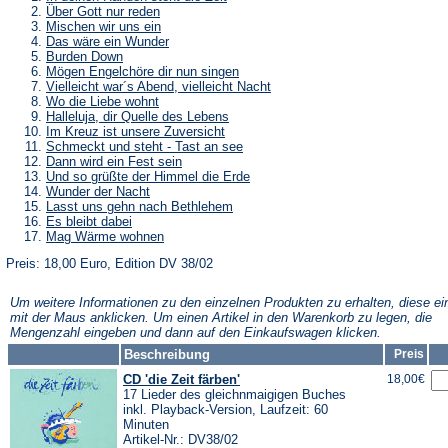
Über Gott nur reden
Mischen wir uns ein
Das wäre ein Wunder
Burden Down
Mögen Engelchöre dir nun singen
Vielleicht war´s Abend, vielleicht Nacht
Wo die Liebe wohnt
Halleluja, dir Quelle des Lebens
Im Kreuz ist unsere Zuversicht
Schmeckt und steht - Tast an see
Dann wird ein Fest sein
Und so grüßte der Himmel die Erde
Wunder der Nacht
Lasst uns gehn nach Bethlehem
Es bleibt dabei
Mag Wärme wohnen
Preis: 18,00 Euro, Edition DV 38/02
Um weitere Informationen zu den einzelnen Produkten zu erhalten, diese ei
mit der Maus anklicken. Um einen Artikel in den Warenkorb zu legen, die
Mengenzahl eingeben und dann auf den Einkaufswagen klicken.
Beschreibung
Preis
CD 'die Zeit färben'
18,00€
17 Lieder des gleichnmaigigen Buches
inkl. Playback-Version, Laufzeit: 60
Minuten
Artikel-Nr.: DV38/02