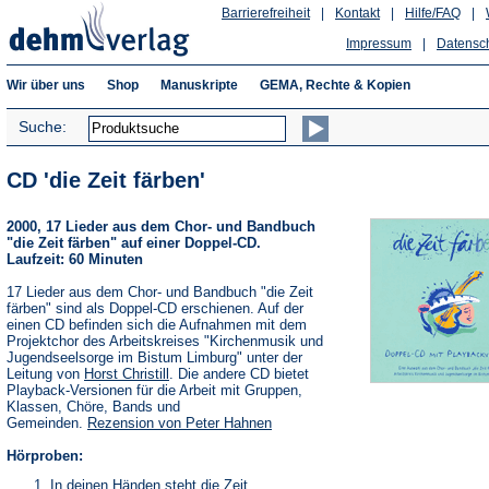
Barrierefreiheit
|
Kontakt
|
Hilfe/FAQ
|
Impressum
|
Datensc
Wir über uns
Shop
Manuskripte
GEMA, Rechte & Kopien
Suche:
CD 'die Zeit färben'
2000, 17 Lieder aus dem Chor- und Bandbuch
"die Zeit färben" auf einer Doppel-CD.
Laufzeit: 60 Minuten
17 Lieder aus dem Chor- und Bandbuch "die Zeit
färben" sind als Doppel-CD erschienen. Auf der
einen CD befinden sich die Aufnahmen mit dem
Projektchor des Arbeitskreises "Kirchenmusik und
Jugendseelsorge im Bistum Limburg" unter der
Leitung von
Horst Christill
. Die andere CD bietet
Playback-Versionen für die Arbeit mit Gruppen,
Klassen, Chöre, Bands und
Gemeinden.
Rezension von Peter Hahnen
Hörproben:
In deinen Händen steht die Zeit