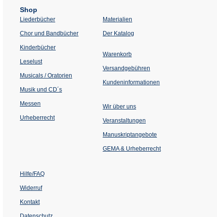
Shop
Liederbücher
Materialien
(Öffnet
Chor und Bandbücher
Der Katalog
in
einem
Kinderbücher
neuen
Warenkorb
Tab)
Leselust
Versandgebühren
Musicals / Oratorien
Kundeninformationen
Musik und CD´s
Messen
Wir über uns
Urheberrecht
(Öffnet
Veranstaltungen
in
einem
Manuskriptangebote
neuen
Tab)
GEMA & Urheberrecht
Hilfe/FAQ
Widerruf
Kontakt
Datenschutz