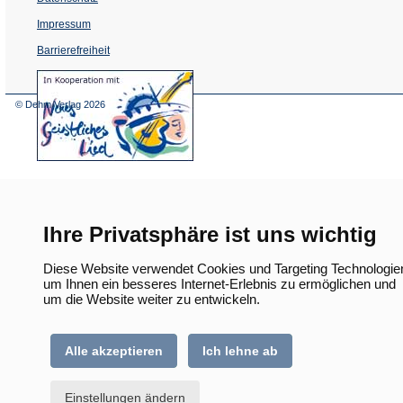
Impressum
Barrierefreiheit
(Öffnet
in
einem
© Dehm Verlag
2026
neuen
Tab)
Ihre Privatsphäre ist uns wichtig
Diese Website verwendet Cookies und Targeting Technologie
um Ihnen ein besseres Internet-Erlebnis zu ermöglichen und
um die Website weiter zu entwickeln.
Alle akzeptieren
Ich lehne ab
Einstellungen ändern