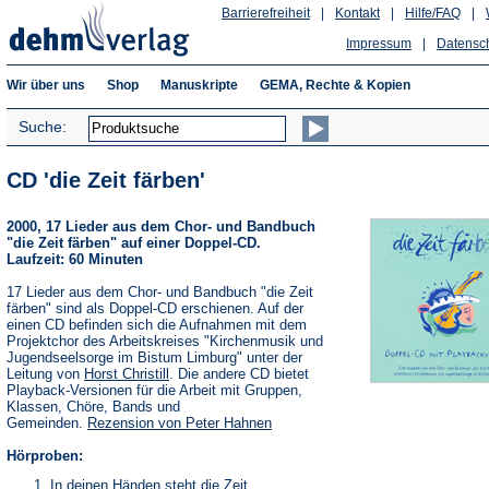
Barrierefreiheit
|
Kontakt
|
Hilfe/FAQ
|
Impressum
|
Datensc
Wir über uns
Shop
Manuskripte
GEMA, Rechte & Kopien
Suche:
CD 'die Zeit färben'
2000, 17 Lieder aus dem Chor- und Bandbuch
"die Zeit färben" auf einer Doppel-CD.
Laufzeit: 60 Minuten
17 Lieder aus dem Chor- und Bandbuch "die Zeit
färben" sind als Doppel-CD erschienen. Auf der
einen CD befinden sich die Aufnahmen mit dem
Projektchor des Arbeitskreises "Kirchenmusik und
Jugendseelsorge im Bistum Limburg" unter der
Leitung von
Horst Christill
. Die andere CD bietet
Playback-Versionen für die Arbeit mit Gruppen,
Klassen, Chöre, Bands und
Gemeinden.
Rezension von Peter Hahnen
Hörproben:
In deinen Händen steht die Zeit