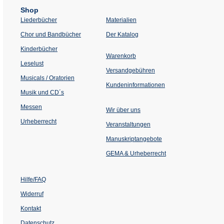
Shop
Liederbücher
Materialien
(Öffnet
Chor und Bandbücher
Der Katalog
in
einem
Kinderbücher
neuen
Warenkorb
Tab)
Leselust
Versandgebühren
Musicals / Oratorien
Kundeninformationen
Musik und CD´s
Messen
Wir über uns
Urheberrecht
(Öffnet
Veranstaltungen
in
einem
Manuskriptangebote
neuen
Tab)
GEMA & Urheberrecht
Hilfe/FAQ
Widerruf
Kontakt
Datenschutz