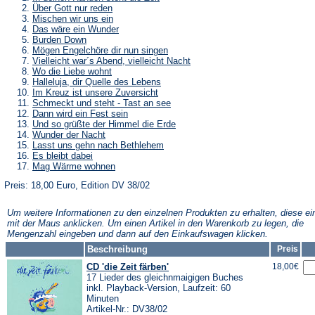
Über Gott nur reden
Mischen wir uns ein
Das wäre ein Wunder
Burden Down
Mögen Engelchöre dir nun singen
Vielleicht war´s Abend, vielleicht Nacht
Wo die Liebe wohnt
Halleluja, dir Quelle des Lebens
Im Kreuz ist unsere Zuversicht
Schmeckt und steht - Tast an see
Dann wird ein Fest sein
Und so grüßte der Himmel die Erde
Wunder der Nacht
Lasst uns gehn nach Bethlehem
Es bleibt dabei
Mag Wärme wohnen
Preis: 18,00 Euro, Edition DV 38/02
Um weitere Informationen zu den einzelnen Produkten zu erhalten, diese ei
mit der Maus anklicken. Um einen Artikel in den Warenkorb zu legen, die
Mengenzahl eingeben und dann auf den Einkaufswagen klicken.
Beschreibung
Preis
CD 'die Zeit färben'
18,00€
17 Lieder des gleichnmaigigen Buches
inkl. Playback-Version, Laufzeit: 60
Minuten
Artikel-Nr.: DV38/02