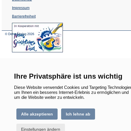
Impressum
Barrierefreiheit
(Öffnet
in
einem
© Dehm Verlag
2026
neuen
Tab)
Ihre Privatsphäre ist uns wichtig
Diese Website verwendet Cookies und Targeting Technologie
um Ihnen ein besseres Internet-Erlebnis zu ermöglichen und
um die Website weiter zu entwickeln.
Alle akzeptieren
Ich lehne ab
Einstellungen ändern