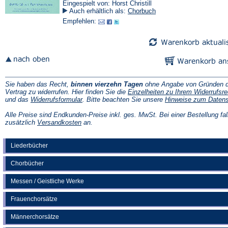
Eingespielt von: Horst Christill
Auch erhältlich als:
Chorbuch
Empfehlen:
Sie haben das Recht,
binnen vierzehn Tagen
ohne Angabe von Gründen d
Vertrag zu widerrufen. Hier finden Sie die
Einzelheiten zu Ihrem Widerrufsre
(Öffnet
und das
Widerrufsformular
. Bitte beachten Sie unsere
Hinweise zum Daten
in
einem
Alle Preise sind Endkunden-Preise inkl. ges. MwSt. Bei einer Bestellung fal
neuen
(Öffnet
zusätzlich
Versandkosten
an.
Tab)
in
einem
neuen
Liederbücher
Tab)
Chorbücher
Messen / Geistliche Werke
Frauenchorsätze
Männerchorsätze