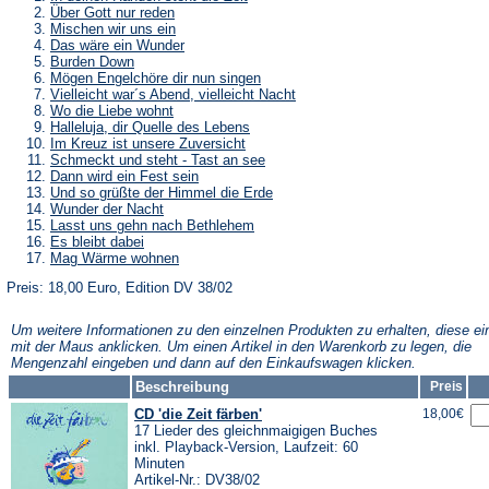
Über Gott nur reden
Mischen wir uns ein
Das wäre ein Wunder
Burden Down
Mögen Engelchöre dir nun singen
Vielleicht war´s Abend, vielleicht Nacht
Wo die Liebe wohnt
Halleluja, dir Quelle des Lebens
Im Kreuz ist unsere Zuversicht
Schmeckt und steht - Tast an see
Dann wird ein Fest sein
Und so grüßte der Himmel die Erde
Wunder der Nacht
Lasst uns gehn nach Bethlehem
Es bleibt dabei
Mag Wärme wohnen
Preis: 18,00 Euro, Edition DV 38/02
Um weitere Informationen zu den einzelnen Produkten zu erhalten, diese ei
mit der Maus anklicken. Um einen Artikel in den Warenkorb zu legen, die
Mengenzahl eingeben und dann auf den Einkaufswagen klicken.
Beschreibung
Preis
CD 'die Zeit färben'
18,00€
17 Lieder des gleichnmaigigen Buches
inkl. Playback-Version, Laufzeit: 60
Minuten
Artikel-Nr.: DV38/02