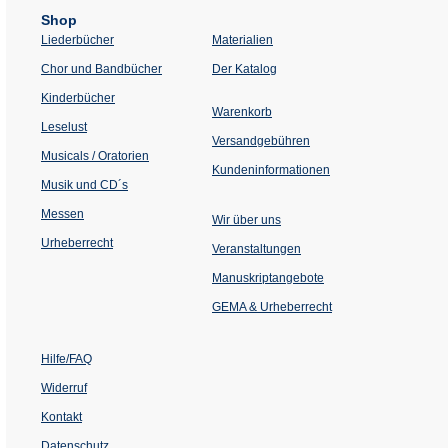
Shop
Liederbücher
Materialien
(Öffnet
Chor und Bandbücher
Der Katalog
in
einem
Kinderbücher
neuen
Warenkorb
Tab)
Leselust
Versandgebühren
Musicals / Oratorien
Kundeninformationen
Musik und CD´s
Messen
Wir über uns
Urheberrecht
(Öffnet
Veranstaltungen
in
einem
Manuskriptangebote
neuen
Tab)
GEMA & Urheberrecht
Hilfe/FAQ
Widerruf
Kontakt
Datenschutz