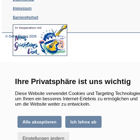
Impressum
Barrierefreiheit
(Öffnet
in
einem
© Dehm Verlag
2026
neuen
Tab)
Ihre Privatsphäre ist uns wichtig
Diese Website verwendet Cookies und Targeting Technologie
um Ihnen ein besseres Internet-Erlebnis zu ermöglichen und
um die Website weiter zu entwickeln.
Alle akzeptieren
Ich lehne ab
Einstellungen ändern