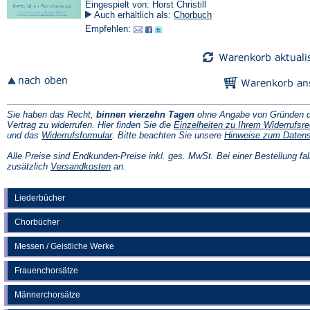
Eingespielt von: Horst Christill
Auch erhältlich als:
Chorbuch
Empfehlen:
Sie haben das Recht,
binnen vierzehn Tagen
ohne Angabe von Gründen d
Vertrag zu widerrufen. Hier finden Sie die
Einzelheiten zu Ihrem Widerrufsre
(Öffnet
und das
Widerrufsformular
. Bitte beachten Sie unsere
Hinweise zum Daten
in
einem
Alle Preise sind Endkunden-Preise inkl. ges. MwSt. Bei einer Bestellung fal
neuen
(Öffnet
zusätzlich
Versandkosten
an.
Tab)
in
einem
neuen
Liederbücher
Tab)
Chorbücher
Messen / Geistliche Werke
Frauenchorsätze
Männerchorsätze