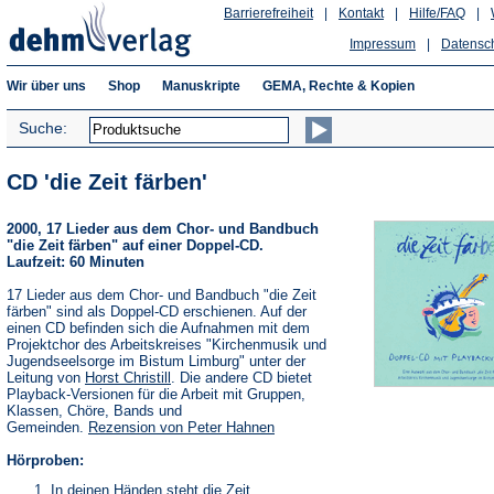
Barrierefreiheit
|
Kontakt
|
Hilfe/FAQ
|
Impressum
|
Datensc
Wir über uns
Shop
Manuskripte
GEMA, Rechte & Kopien
Suche:
CD 'die Zeit färben'
2000, 17 Lieder aus dem Chor- und Bandbuch
"die Zeit färben" auf einer Doppel-CD.
Laufzeit: 60 Minuten
17 Lieder aus dem Chor- und Bandbuch "die Zeit
färben" sind als Doppel-CD erschienen. Auf der
einen CD befinden sich die Aufnahmen mit dem
Projektchor des Arbeitskreises "Kirchenmusik und
Jugendseelsorge im Bistum Limburg" unter der
Leitung von
Horst Christill
. Die andere CD bietet
Playback-Versionen für die Arbeit mit Gruppen,
Klassen, Chöre, Bands und
Gemeinden.
Rezension von Peter Hahnen
Hörproben:
In deinen Händen steht die Zeit