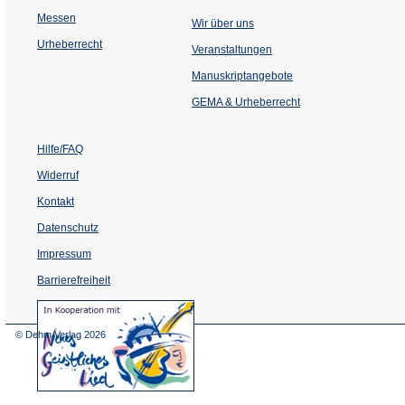
Messen
Wir über uns
Urheberrecht
(Öffnet
Veranstaltungen
in
einem
Manuskriptangebote
neuen
Tab)
GEMA & Urheberrecht
Hilfe/FAQ
Widerruf
Kontakt
Datenschutz
Impressum
Barrierefreiheit
(Öffnet
in
einem
© Dehm Verlag
2026
neuen
Tab)