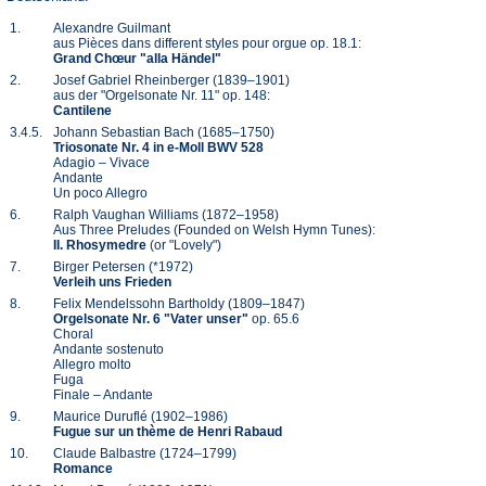
1.
Alexandre Guilmant
aus Pièces dans different styles pour orgue op. 18.1:
Grand Chœur "alla Händel"
2.
Josef Gabriel Rheinberger (1839–1901)
aus der "Orgelsonate Nr. 11" op. 148:
Cantilene
3.4.5.
Johann Sebastian Bach (1685–1750)
Triosonate Nr. 4 in e-Moll BWV 528
Adagio – Vivace
Andante
Un poco Allegro
6.
Ralph Vaughan Williams (1872–1958)
Aus Three Preludes (Founded on Welsh Hymn Tunes):
II. Rhosymedre
(or "Lovely")
7.
Birger Petersen (*1972)
Verleih uns Frieden
8.
Felix Mendelssohn Bartholdy (1809–1847)
Orgelsonate Nr. 6 "Vater unser"
op. 65.6
Choral
Andante sostenuto
Allegro molto
Fuga
Finale – Andante
9.
Maurice Duruflé (1902–1986)
Fugue sur un thème de Henri Rabaud
10.
Claude Balbastre (1724–1799)
Romance