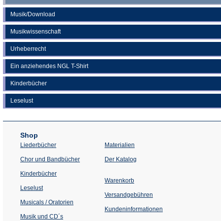
Musik/Download
Musikwissenschaft
Urheberrecht
Ein anziehendes NGL T-Shirt
Kinderbücher
Leselust
Shop
Liederbücher
Materialien
(Öffnet
Chor und Bandbücher
Der Katalog
in
einem
Kinderbücher
neuen
Warenkorb
Tab)
Leselust
Versandgebühren
Musicals / Oratorien
Kundeninformationen
Musik und CD´s