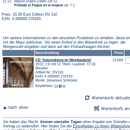
11.12.
Marcel Dupré (1886–1971)
Prélude et Fugue en si majeur
op. 7.1
Preis: 15,00 Euro Edition DV 110
EAN: 4 280000 276193
Um weitere Informationen zu den einzelnen Produkten zu erhalten, diese ei
mit der Maus anklicken. Um einen Artikel in den Warenkorb zu legen, die
Mengenzahl eingeben und dann auf den Einkaufswagen klicken.
Beschreibung
Preis
CD 'Spitzenklang im Weinbauland'
15,00€
2022, CD mit 12 Titeln, Laufzeit: 72:16
Minuten
Artikel-Nr.: DV110
EAN: 4 280000 276193
Musik: Johannes Schröder
Empfehlen:
Sie haben das Recht,
binnen vierzehn Tagen
ohne Angabe von Gründen d
Vertrag zu widerrufen. Hier finden Sie die
Einzelheiten zu Ihrem Widerrufsre