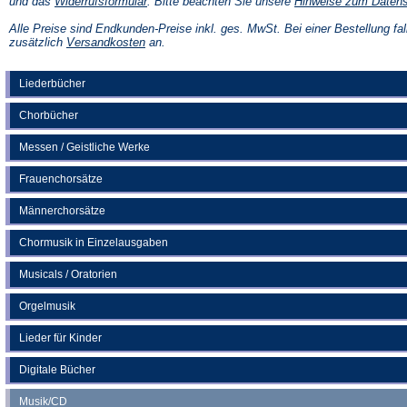
(Öffnet
und das
Widerrufsformular
. Bitte beachten Sie unsere
Hinweise zum Daten
in
einem
Alle Preise sind Endkunden-Preise inkl. ges. MwSt. Bei einer Bestellung fal
neuen
(Öffnet
zusätzlich
Versandkosten
an.
Tab)
in
einem
neuen
Liederbücher
Tab)
Chorbücher
Messen / Geistliche Werke
Frauenchorsätze
Männerchorsätze
Chormusik in Einzelausgaben
Musicals / Oratorien
Orgelmusik
Lieder für Kinder
Digitale Bücher
Musik/CD