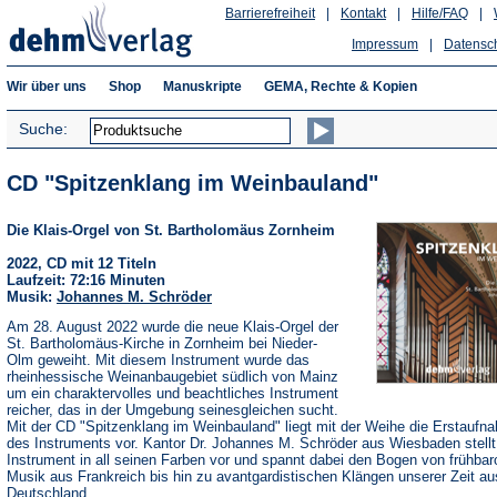
Barrierefreiheit
|
Kontakt
|
Hilfe/FAQ
|
Impressum
|
Datensc
Wir über uns
Shop
Manuskripte
GEMA, Rechte & Kopien
Suche:
CD "Spitzenklang im Weinbauland"
Die Klais-Orgel von St. Bartholomäus Zornheim
2022, CD mit 12 Titeln
Laufzeit: 72:16 Minuten
Musik:
Johannes M. Schröder
Am 28. August 2022 wurde die neue Klais-Orgel der
St. Bartholomäus-Kirche in Zornheim bei Nieder-
Olm geweiht. Mit diesem Instrument wurde das
rheinhessische Weinanbaugebiet südlich von Mainz
um ein charaktervolles und beachtliches Instrument
reicher, das in der Umgebung seinesgleichen sucht.
Mit der CD "Spitzenklang im Weinbauland" liegt mit der Weihe die Erstaufn
des Instruments vor. Kantor Dr. Johannes M. Schröder aus Wiesbaden stellt
Instrument in all seinen Farben vor und spannt dabei den Bogen von frühbar
Musik aus Frankreich bis hin zu avantgardistischen Klängen unserer Zeit au
Deutschland.