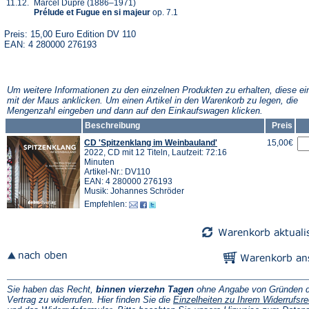
11.12.
Marcel Dupré (1886–1971)
Prélude et Fugue en si majeur
op. 7.1
Preis: 15,00 Euro Edition DV 110
EAN: 4 280000 276193
Um weitere Informationen zu den einzelnen Produkten zu erhalten, diese ei
mit der Maus anklicken. Um einen Artikel in den Warenkorb zu legen, die
Mengenzahl eingeben und dann auf den Einkaufswagen klicken.
Beschreibung
Preis
CD 'Spitzenklang im Weinbauland'
15,00€
2022, CD mit 12 Titeln, Laufzeit: 72:16
Minuten
Artikel-Nr.: DV110
EAN: 4 280000 276193
Musik: Johannes Schröder
Empfehlen:
Sie haben das Recht,
binnen vierzehn Tagen
ohne Angabe von Gründen d
Vertrag zu widerrufen. Hier finden Sie die
Einzelheiten zu Ihrem Widerrufsre