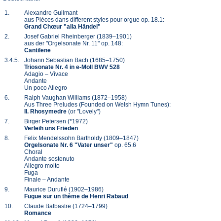
1.
Alexandre Guilmant
aus Pièces dans different styles pour orgue op. 18.1:
Grand Chœur "alla Händel"
2.
Josef Gabriel Rheinberger (1839–1901)
aus der "Orgelsonate Nr. 11" op. 148:
Cantilene
3.4.5.
Johann Sebastian Bach (1685–1750)
Triosonate Nr. 4 in e-Moll BWV 528
Adagio – Vivace
Andante
Un poco Allegro
6.
Ralph Vaughan Williams (1872–1958)
Aus Three Preludes (Founded on Welsh Hymn Tunes):
II. Rhosymedre
(or "Lovely")
7.
Birger Petersen (*1972)
Verleih uns Frieden
8.
Felix Mendelssohn Bartholdy (1809–1847)
Orgelsonate Nr. 6 "Vater unser"
op. 65.6
Choral
Andante sostenuto
Allegro molto
Fuga
Finale – Andante
9.
Maurice Duruflé (1902–1986)
Fugue sur un thème de Henri Rabaud
10.
Claude Balbastre (1724–1799)
Romance