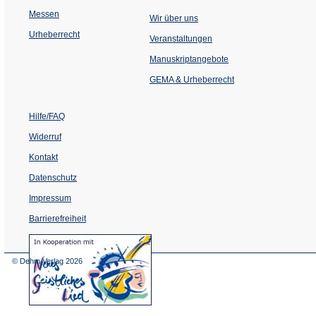
Messen
Wir über uns
Urheberrecht
(Öffnet
Veranstaltungen
in
einem
Manuskriptangebote
neuen
Tab)
GEMA & Urheberrecht
Hilfe/FAQ
Widerruf
Kontakt
Datenschutz
Impressum
Barrierefreiheit
(Öffnet
in
einem
© Dehm Verlag
2026
neuen
Tab)