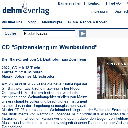
Barrierefreiheit
|
Kontakt
|
Hilfe/FAQ
|
Impressum
|
Datensc
Wir über uns
Shop
Manuskripte
GEMA, Rechte & Kopien
Suche:
CD "Spitzenklang im Weinbauland"
Die Klais-Orgel von St. Bartholomäus Zornheim
2022, CD mit 12 Titeln
Laufzeit: 72:16 Minuten
Musik:
Johannes M. Schröder
Am 28. August 2022 wurde die neue Klais-Orgel der
St. Bartholomäus-Kirche in Zornheim bei Nieder-
Olm geweiht. Mit diesem Instrument wurde das
rheinhessische Weinanbaugebiet südlich von Mainz
um ein charaktervolles und beachtliches Instrument
reicher, das in der Umgebung seinesgleichen sucht.
Mit der CD "Spitzenklang im Weinbauland" liegt mit der Weihe die Erstaufn
des Instruments vor. Kantor Dr. Johannes M. Schröder aus Wiesbaden stellt
Instrument in all seinen Farben vor und spannt dabei den Bogen von frühbar
Musik aus Frankreich bis hin zu avantgardistischen Klängen unserer Zeit au
Deutschland.