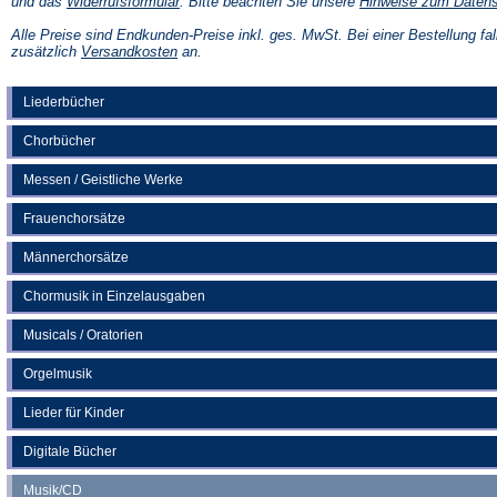
(Öffnet
und das
Widerrufsformular
. Bitte beachten Sie unsere
Hinweise zum Daten
in
einem
Alle Preise sind Endkunden-Preise inkl. ges. MwSt. Bei einer Bestellung fal
neuen
(Öffnet
zusätzlich
Versandkosten
an.
Tab)
in
einem
neuen
Liederbücher
Tab)
Chorbücher
Messen / Geistliche Werke
Frauenchorsätze
Männerchorsätze
Chormusik in Einzelausgaben
Musicals / Oratorien
Orgelmusik
Lieder für Kinder
Digitale Bücher
Musik/CD