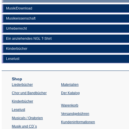
Musik/Download
Musikwissenschaft
Urheberrecht
Ein anziehendes NGL T-Shirt
Kinderbücher
Leselust
Shop
Liederbücher
Materialien
(Öffnet
Chor und Bandbücher
Der Katalog
in
einem
Kinderbücher
neuen
Warenkorb
Tab)
Leselust
Versandgebühren
Musicals / Oratorien
Kundeninformationen
Musik und CD´s